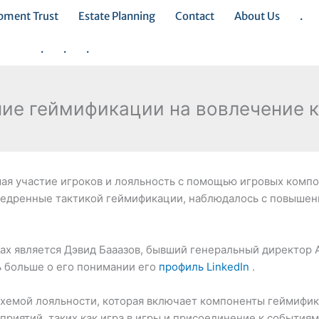
opment Trust
Estate Planning
Contact
About Us
.
.
.
.
ие геймификации на вовлечение 
я участие игроков и лояльность с помощью игровых компон
 внедренные тактикой геймификации, наблюдалось с повыше
ах является Дэвид Бааазов, бывший генеральный директор 
ь больше о его понимании его
профиль LinkedIn
.
й схемой лояльности, которая включает компоненты геймифик
риятий, таких как игра в игры и присоединение к событиям.