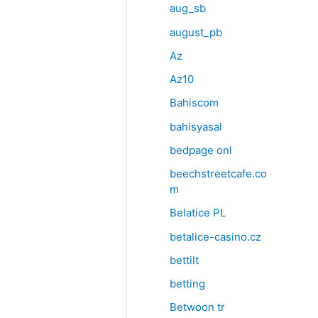
aug_sb
august_pb
Az
Az10
Bahiscom
bahisyasal
bedpage onl
beechstreetcafe.co
m
Belatice PL
betalice-casino.cz
bettilt
betting
Betwoon tr