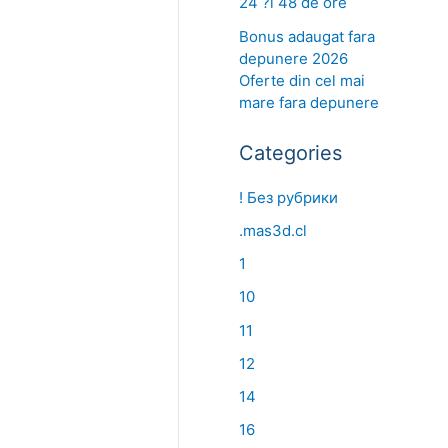
24 ?i 48 de ore
Bonus adaugat fara
depunere 2026
Oferte din cel mai
mare fara depunere
Categories
! Без рубрики
.mas3d.cl
1
10
11
12
14
16