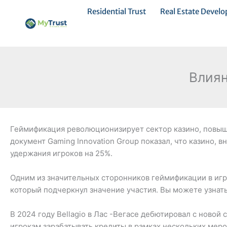
Ir
Residential Trust
Real Estate Devel
al
contenido
Влиян
Геймификация революционизирует сектор казино, повыша
документ Gaming Innovation Group показал, что казино,
удержания игроков на 25%.
Одним из значительных сторонников геймификации в игр
который подчеркнул значение участия. Вы можете узнат
В 2024 году Bellagio в Лас -Вегасе дебютировал с ново
игрокам зарабатывать кредиты в рамках нескольких мероп