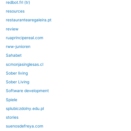
redbot.frl (tr)
resources
restaurantearegaleira.pt
review
ruaprincipereal.com
rww-junioren
Sahabet
scmonjasinglesas.cl
Sober living
Sober Living
Software development
Spiele
splubiczdolny.edu.pl
stories
suenosdefreya.com