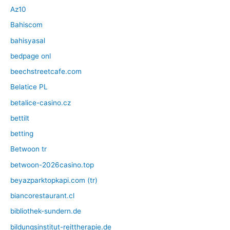
Az10
Bahiscom
bahisyasal
bedpage onl
beechstreetcafe.com
Belatice PL
betalice-casino.cz
bettilt
betting
Betwoon tr
betwoon-2026casino.top
beyazparktopkapi.com (tr)
biancorestaurant.cl
bibliothek-sundern.de
bildungsinstitut-reittherapie.de