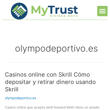
Ir
M
al
contenido
olympodeportivo.es
Casinos online con Skrill Cómo
Casinos
online
depositar y retirar dinero usando
con
Skrill
Skrill
Cómo
olympodeportivo.es
depositar
y
Casino online que acepta skrill howard Keith tiene un amplio