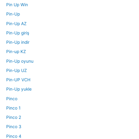
Pin Up Win
Pin-Up
Pin-Up AZ
Pin-Up giriş
Pin-Up indir
Pin-up KZ
Pin-Up oyunu
Pin-Up UZ
Pin-UP VCH
Pin-Up yukle
Pinco
Pinco 1
Pinco 2
Pinco 3
Pinco 4