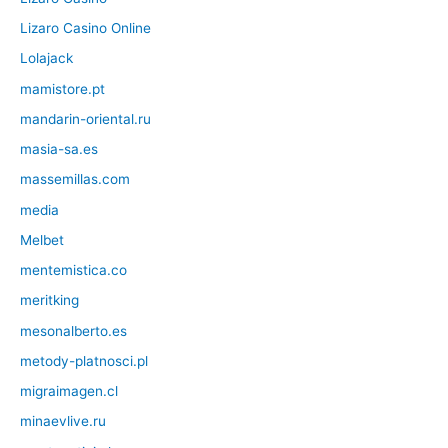
Lizaro Casino Online
Lolajack
mamistore.pt
mandarin-oriental.ru
masia-sa.es
massemillas.com
media
Melbet
mentemistica.co
meritking
mesonalberto.es
metody-platnosci.pl
migraimagen.cl
minaevlive.ru