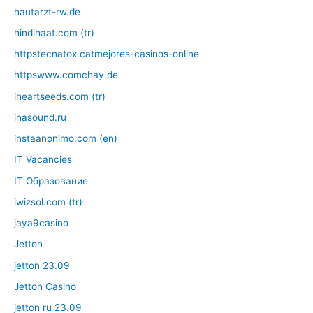
hautarzt-rw.de
hindihaat.com (tr)
httpstecnatox.catmejores-casinos-online
httpswww.comchay.de
iheartseeds.com (tr)
inasound.ru
instaanonimo.com (en)
IT Vacancies
IT Образование
iwizsol.com (tr)
jaya9casino
Jetton
jetton 23.09
Jetton Casino
jetton ru 23.09