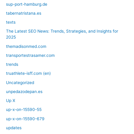
sup-port-hamburg.de
tabernatristana.es
texts
The Latest SEO News: Trends, Strategies, and Insights for
2025
themadisonmed.com
transportestrasamer.com
trends
truathlete-isff.com (en)
Uncategorized
unpedazodepan.es
Up X
up-x-on-15590-55
up-x-on-15590-679
updates