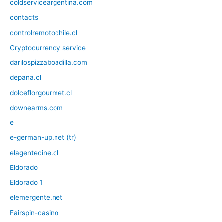
coldserviceargentina.com
contacts
controlremotochile.cl
Cryptocurrency service
darilospizzaboadilla.com
depana.cl
dolceflorgourmet.cl
downearms.com
e
e-german-up.net (tr)
elagentecine.cl
Eldorado
Eldorado 1
elemergente.net
Fairspin-casino