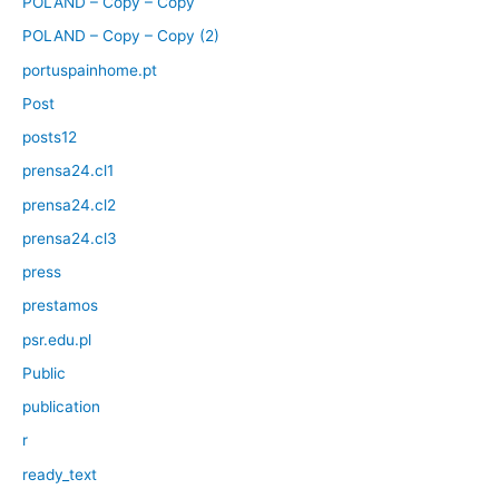
POLAND – Copy – Copy
POLAND – Copy – Copy (2)
portuspainhome.pt
Post
posts12
prensa24.cl1
prensa24.cl2
prensa24.cl3
press
prestamos
psr.edu.pl
Public
publication
r
ready_text