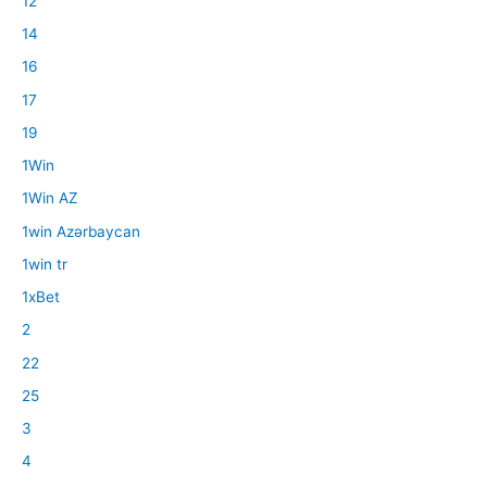
12
14
16
17
19
1Win
1Win AZ
1win Azərbaycan
1win tr
1xBet
2
22
25
3
4