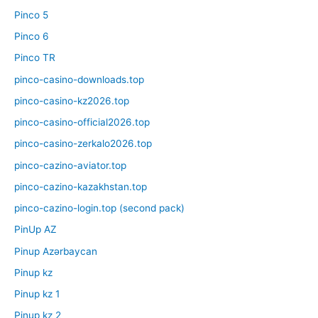
Pinco 5
Pinco 6
Pinco TR
pinco-casino-downloads.top
pinco-casino-kz2026.top
pinco-casino-official2026.top
pinco-casino-zerkalo2026.top
pinco-cazino-aviator.top
pinco-cazino-kazakhstan.top
pinco-cazino-login.top (second pack)
PinUp AZ
Pinup Azərbaycan
Pinup kz
Pinup kz 1
Pinup kz 2