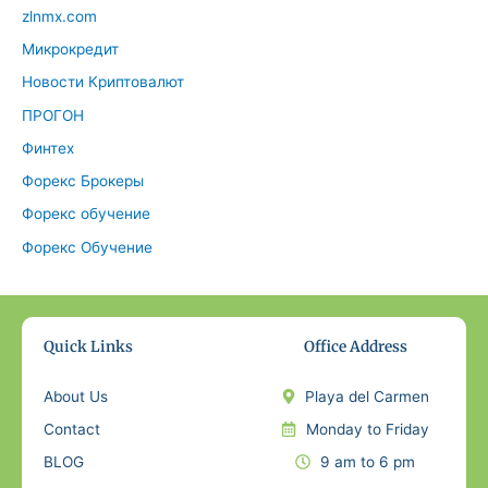
zlnmx.com
Микрокредит
Новости Криптовалют
ПРОГОН
Финтех
Форекс Брокеры
Форекс обучение
Форекс Обучение
Quick Links
Office Address
About Us
Playa del Carmen
Contact
Monday to Friday
BLOG
9 am to 6 pm