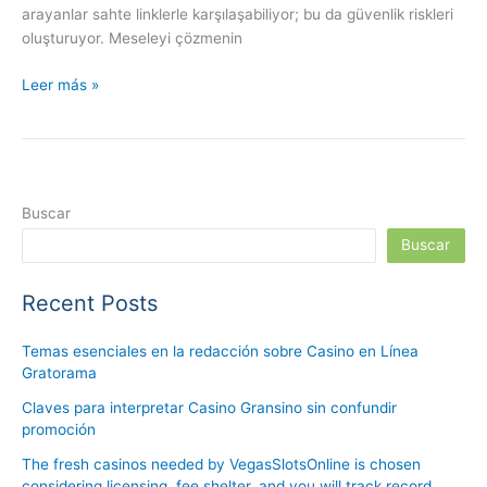
arayanlar sahte linklerle karşılaşabiliyor; bu da güvenlik riskleri
oluşturuyor. Meseleyi çözmenin
Leer más »
Buscar
Buscar
Recent Posts
Temas esenciales en la redacción sobre Casino en Línea
Gratorama
Claves para interpretar Casino Gransino sin confundir
promoción
The fresh casinos needed by VegasSlotsOnline is chosen
considering licensing, fee shelter, and you will track record