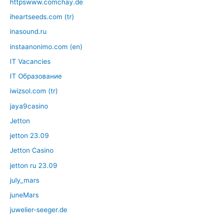
httpswww.comchay.de
iheartseeds.com (tr)
inasound.ru
instaanonimo.com (en)
IT Vacancies
IT Образование
iwizsol.com (tr)
jaya9casino
Jetton
jetton 23.09
Jetton Casino
jetton ru 23.09
july_mars
juneMars
juwelier-seeger.de