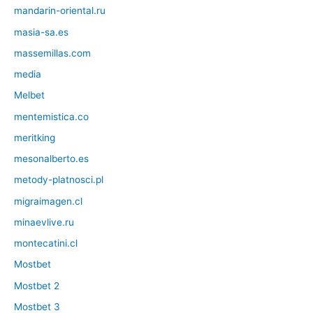
mandarin-oriental.ru
masia-sa.es
massemillas.com
media
Melbet
mentemistica.co
meritking
mesonalberto.es
metody-platnosci.pl
migraimagen.cl
minaevlive.ru
montecatini.cl
Mostbet
Mostbet 2
Mostbet 3