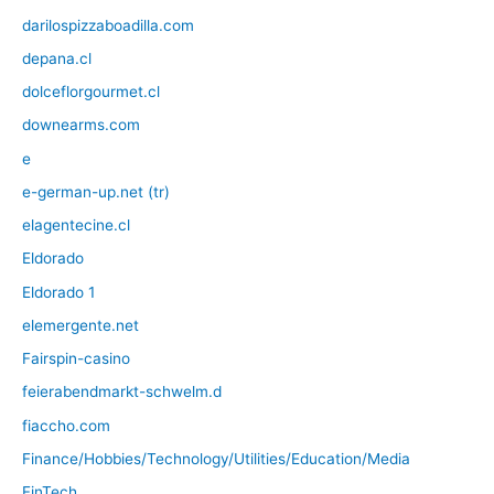
darilospizzaboadilla.com
depana.cl
dolceflorgourmet.cl
downearms.com
e
e-german-up.net (tr)
elagentecine.cl
Eldorado
Eldorado 1
elemergente.net
Fairspin-casino
feierabendmarkt-schwelm.d
fiaccho.com
Finance/Hobbies/Technology/Utilities/Education/Media
FinTech