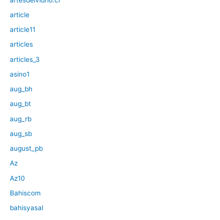
article
article11
articles
articles_3
asino1
aug_bh
aug_bt
aug_rb
aug_sb
august_pb
Az
Az10
Bahiscom
bahisyasal