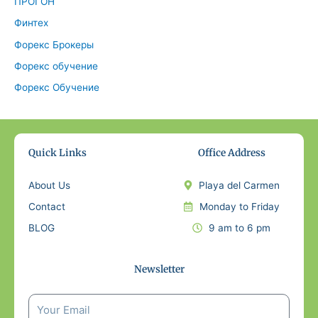
ПРОГОН
Финтех
Форекс Брокеры
Форекс обучение
Форекс Обучение
Quick Links
Office Address
About Us
Playa del Carmen
Contact
Monday to Friday
BLOG
9 am to 6 pm
Newsletter