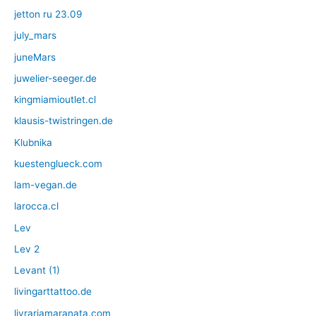
jetton ru 23.09
july_mars
juneMars
juwelier-seeger.de
kingmiamioutlet.cl
klausis-twistringen.de
Klubnika
kuestenglueck.com
lam-vegan.de
larocca.cl
Lev
Lev 2
Levant (1)
livingarttattoo.de
livrariamaranata.com