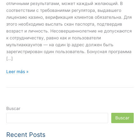
Bollywood
отличными результатами, может каждый желающий. В
соответствии с требованиями регулятора, выдавшего
лицензию казино, верификация клиентов обязательна. Для
этого необходимо выслать скан паспорта, подтвердив
возраст и личность. Несовершеннолетние не допускаются
к сотрудничеству, равно как и пользователи
мультиаккаунтов — на один ip адрес должен быть
зарегистрирован один пользователь. Бонусная программа
[…]
Leer más »
Buscar
Buscar
Recent Posts