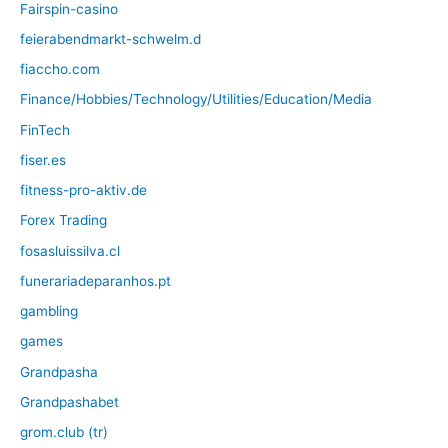
Fairspin-casino
feierabendmarkt-schwelm.d
fiaccho.com
Finance/Hobbies/Technology/Utilities/Education/Media
FinTech
fiser.es
fitness-pro-aktiv.de
Forex Trading
fosasluissilva.cl
funerariadeparanhos.pt
gambling
games
Grandpasha
Grandpashabet
grom.club (tr)