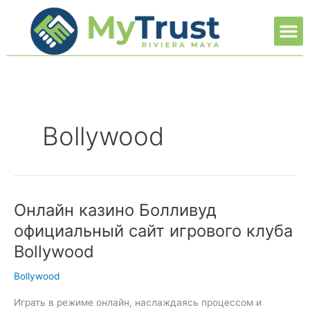
Ir
M
al
contenido
Bollywood
Онлайн казино Болливуд
Онлайн
казино
официальный сайт игрового клуба
Болливуд
Bollywood
официальный
сайт
Bollywood
игрового
клуба
Играть в режиме онлайн, наслаждаясь процессом и