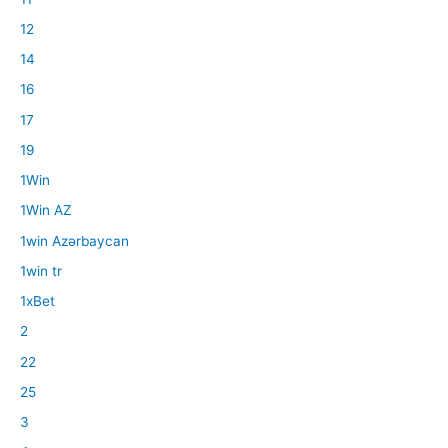
12
14
16
17
19
1Win
1Win AZ
1win Azərbaycan
1win tr
1xBet
2
22
25
3