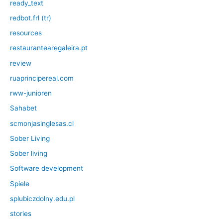
ready_text
redbot.frl (tr)
resources
restaurantearegaleira.pt
review
ruaprincipereal.com
rww-junioren
Sahabet
scmonjasinglesas.cl
Sober Living
Sober living
Software development
Spiele
splubiczdolny.edu.pl
stories