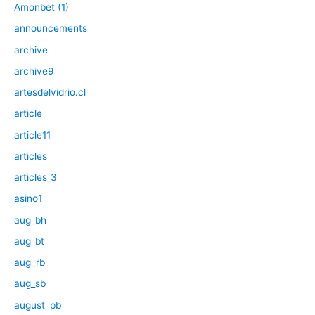
Amonbet (1)
announcements
archive
archive9
artesdelvidrio.cl
article
article11
articles
articles_3
asino1
aug_bh
aug_bt
aug_rb
aug_sb
august_pb