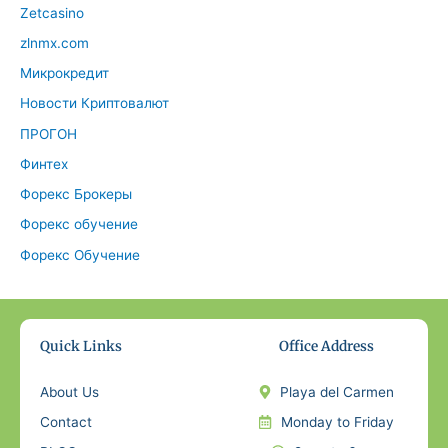
Zetcasino
zlnmx.com
Микрокредит
Новости Криптовалют
ПРОГОН
Финтех
Форекс Брокеры
Форекс обучение
Форекс Обучение
Quick Links
Office Address
About Us
Playa del Carmen
Contact
Monday to Friday