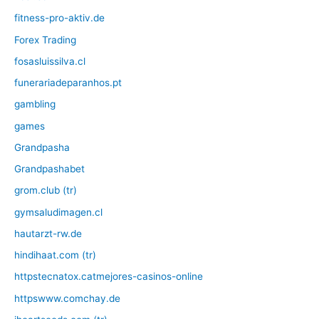
fitness-pro-aktiv.de
Forex Trading
fosasluissilva.cl
funerariadeparanhos.pt
gambling
games
Grandpasha
Grandpashabet
grom.club (tr)
gymsaludimagen.cl
hautarzt-rw.de
hindihaat.com (tr)
httpstecnatox.catmejores-casinos-online
httpswww.comchay.de