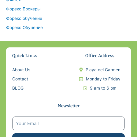
Форекс Брокеры
Форекс обучение
Форекс Обучение
Quick Links
Office Address
About Us
Playa del Carmen
Contact
Monday to Friday
BLOG
9 am to 6 pm
Newsletter