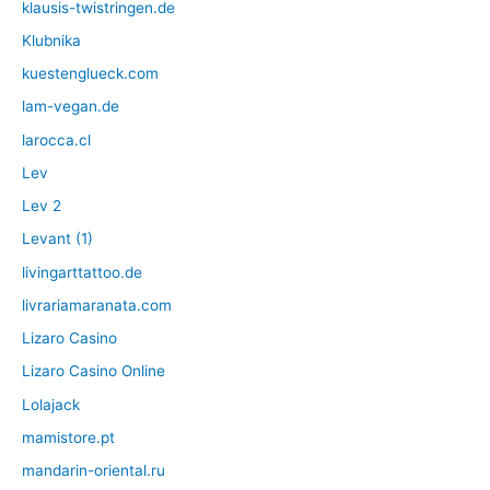
klausis-twistringen.de
Klubnika
kuestenglueck.com
lam-vegan.de
larocca.cl
Lev
Lev 2
Levant (1)
livingarttattoo.de
livrariamaranata.com
Lizaro Casino
Lizaro Casino Online
Lolajack
mamistore.pt
mandarin-oriental.ru