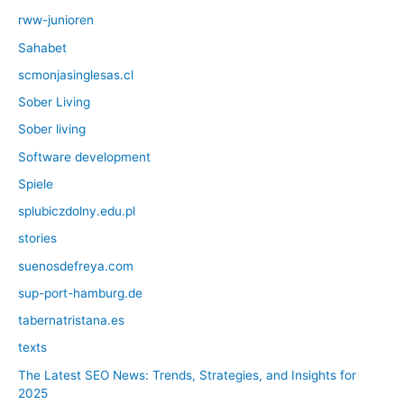
rww-junioren
Sahabet
scmonjasinglesas.cl
Sober Living
Sober living
Software development
Spiele
splubiczdolny.edu.pl
stories
suenosdefreya.com
sup-port-hamburg.de
tabernatristana.es
texts
The Latest SEO News: Trends, Strategies, and Insights for
2025