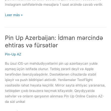
Instagram səhifələrində mesajlara 1 saat ərzində cavab verilir.
Leer más »
Pin Up Azerbaijan: İdman mərcində
Pin
Up
ehtiras və fürsətlər
Azerbaijan:
İdman
Pin-Up AZ
mərcində
Bu üsul iOS-un məhdudiyyətlərini pin up azerbaycan yukle
ehtiras
aşmaq üçün istifadə olunur. Tətbiq zərərli deyil və Apple
və
tərəfindən lisenziyalaşdırılır. Dəstəklənən cihazlarda stabil
fürsətlər
işləyir və push bildirişləri aktivdir. Yeniləmələr TestFlight
vasitəsilə rahat həyata keçirilir. Mirror sayta ehtiyac yaranarsa,
tətbiqdən çıxıb brauzerə keçmək kifayətdir. Qeydiyyatda
səhvlər və onların qarşısının alınması Pin Up Online Casino AZ-
da sizi unikal