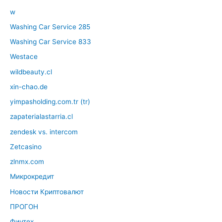
w
Washing Car Service 285
Washing Car Service 833
Westace
wildbeauty.cl
xin-chao.de
yimpasholding.com.tr (tr)
zapaterialastarria.cl
zendesk vs. intercom
Zetcasino
zlnmx.com
Микрокредит
Новости Криптовалют
ПРОГОН
Финтех