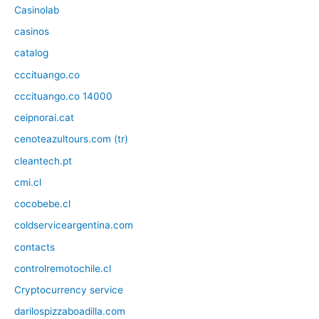
Casinolab
casinos
catalog
cccituango.co
cccituango.co 14000
ceipnorai.cat
cenoteazultours.com (tr)
cleantech.pt
cmi.cl
cocobebe.cl
coldserviceargentina.com
contacts
controlremotochile.cl
Cryptocurrency service
darilospizzaboadilla.com