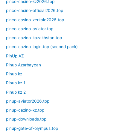
pinco-casino-kz2026.top
pinco-casino-official2026.top
pinco-casino-zerkalo2026.top
pinco-cazino-aviator.top
pinco-cazino-kazakhstan.top
pinco-cazino-login.top (second pack)
PinUp AZ
Pinup Azərbaycan
Pinup kz
Pinup kz 1
Pinup kz 2
pinup-aviator2026.top
pinup-cazino-kz.top
pinup-downloads.top
pinup-gate-of-olympus.top