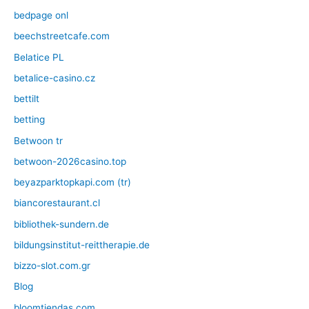
bedpage onl
beechstreetcafe.com
Belatice PL
betalice-casino.cz
bettilt
betting
Betwoon tr
betwoon-2026casino.top
beyazparktopkapi.com (tr)
biancorestaurant.cl
bibliothek-sundern.de
bildungsinstitut-reittherapie.de
bizzo-slot.com.gr
Blog
bloomtiendas.com