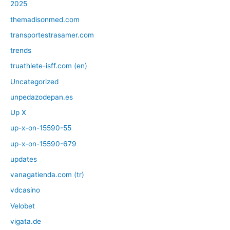
2025
themadisonmed.com
transportestrasamer.com
trends
truathlete-isff.com (en)
Uncategorized
unpedazodepan.es
Up X
up-x-on-15590-55
up-x-on-15590-679
updates
vanagatienda.com (tr)
vdcasino
Velobet
vigata.de