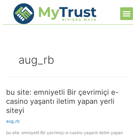
Ir
M
al
contenido
aug_rb
bu site: emniyetli Bir çevrimiçi e-
bu
site:
casino yaşantı iletim yapan yerli
emniyetli
siteyi
Bir
çevrimiçi
aug_rb
e-
casino
bu site: emniyetli Bir çevrimiçi e-casino yaşantı iletim yapan