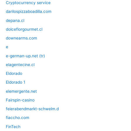
Cryptocurrency service
darilospizzaboadilla.com
depana.cl
dolceflorgourmet.cl
downearms.com
e
e-german-up.net (tr)
elagentecine.cl
Eldorado
Eldorado 1
elemergente.net
Fairspin-casino
feierabendmarkt-schwelm.d
fiaccho.com
FinTech