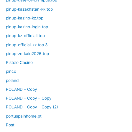
pinup-gate-of-olympus.top
pinup-kazakhstan-kk.top
pinup-kazino-kz.top
pinup-kazino-login.top
pinup-kz-officiall.top
pinup-official-kz.top 3
pinup-zerkalo2026.top
Pistolo Casino
pınco
poland
POLAND – Copy
POLAND – Copy – Copy
POLAND – Copy – Copy (2)
portuspainhome.pt
Post