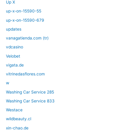
Up X
up-x-on-15590-55
up-x-on-15590-679
updates
vanagatienda.com (tr)
vdcasino
Velobet
vigata.de
vitrinedasflores.com
w
Washing Car Service 285
Washing Car Service 833
Westace
wildbeauty.cl
xin-chao.de