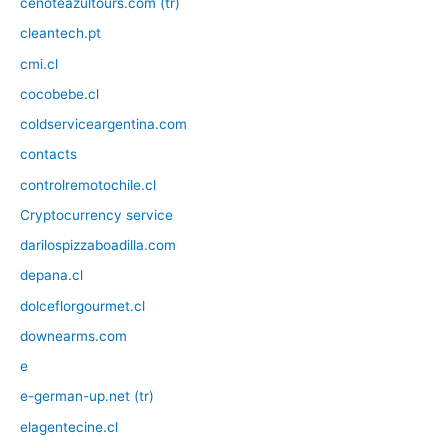
cenoteazultours.com (tr)
cleantech.pt
cmi.cl
cocobebe.cl
coldserviceargentina.com
contacts
controlremotochile.cl
Cryptocurrency service
darilospizzaboadilla.com
depana.cl
dolceflorgourmet.cl
downearms.com
e
e-german-up.net (tr)
elagentecine.cl