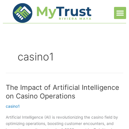
Ir
M
al
contenido
casino1
The Impact of Artificial Intelligence
on Casino Operations
casino1
Artificial Intelligence (AI) is revolutionizing the casino field by
optimizing operations, boosting customer encounters, and