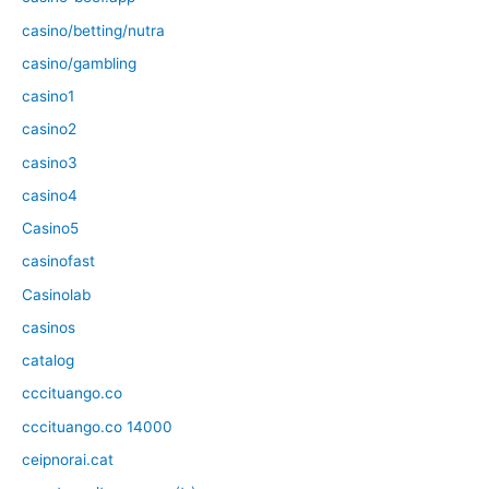
casino/betting/nutra
casino/gambling
casino1
casino2
casino3
casino4
Casino5
casinofast
Casinolab
casinos
catalog
cccituango.co
cccituango.co 14000
ceipnorai.cat