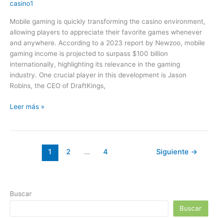
Mobile
casino1
Gaming
Mobile gaming is quickly transforming the casino environment,
in
allowing players to appreciate their favorite games whenever
the
and anywhere. According to a 2023 report by Newzoo, mobile
Casino
gaming income is projected to surpass $100 billion
Industry
internationally, highlighting its relevance in the gaming
industry. One crucial player in this development is Jason
Robins, the CEO of DraftKings,
Leer más »
1
2
…
4
Siguiente
→
Buscar
Buscar