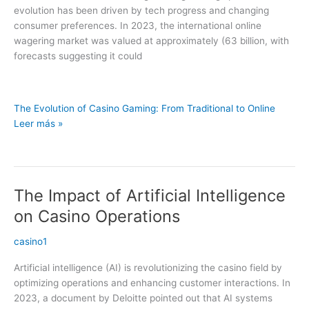
evolution has been driven by tech progress and changing
consumer preferences. In 2023, the international online
wagering market was valued at approximately (63 billion, with
forecasts suggesting it could
The Evolution of Casino Gaming: From Traditional to Online
Leer más »
The Impact of Artificial Intelligence
on Casino Operations
casino1
Artificial intelligence (AI) is revolutionizing the casino field by
optimizing operations and enhancing customer interactions. In
2023, a document by Deloitte pointed out that AI systems