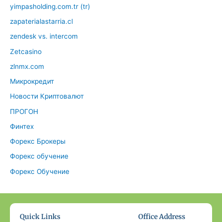
yimpasholding.com.tr (tr)
zapaterialastarria.cl
zendesk vs. intercom
Zetcasino
zlnmx.com
Микрокредит
Новости Криптовалют
ПРОГОН
Финтех
Форекс Брокеры
Форекс обучение
Форекс Обучение
Quick Links
Office Address