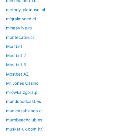
mesonalberto.es
metody-platnosci.pl
migraimagen.cl
minaevlive.ru
montecatini.cl
Mostbet
Mostbet 2
Mostbet 3
Mostbet AZ
Mr Jones Casino
mrowka.zgora.pl
mundopodcast.es
municasablanca.cl
murobeachclub.es
muskat-uk.com (tr)