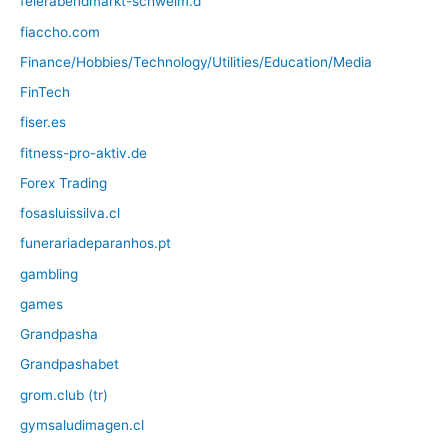
feierabendmarkt-schwelm.d
fiaccho.com
Finance/Hobbies/Technology/Utilities/Education/Media
FinTech
fiser.es
fitness-pro-aktiv.de
Forex Trading
fosasluissilva.cl
funerariadeparanhos.pt
gambling
games
Grandpasha
Grandpashabet
grom.club (tr)
gymsaludimagen.cl