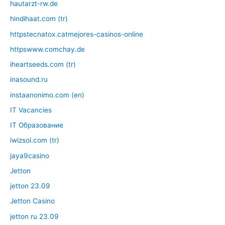
hautarzt-rw.de
hindihaat.com (tr)
httpstecnatox.catmejores-casinos-online
httpswww.comchay.de
iheartseeds.com (tr)
inasound.ru
instaanonimo.com (en)
IT Vacancies
IT Образование
iwizsol.com (tr)
jaya9casino
Jetton
jetton 23.09
Jetton Casino
jetton ru 23.09