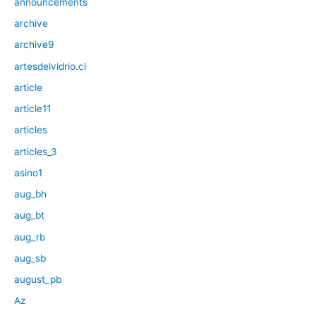
announcements
archive
archive9
artesdelvidrio.cl
article
article11
articles
articles_3
asino1
aug_bh
aug_bt
aug_rb
aug_sb
august_pb
Az