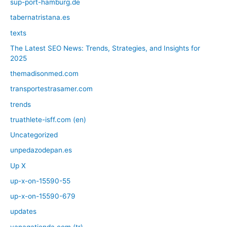
sup-port-hamburg.de
tabernatristana.es
texts
The Latest SEO News: Trends, Strategies, and Insights for
2025
themadisonmed.com
transportestrasamer.com
trends
truathlete-isff.com (en)
Uncategorized
unpedazodepan.es
Up X
up-x-on-15590-55
up-x-on-15590-679
updates
vanagatienda.com (tr)