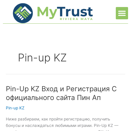
Ir
M
al
contenido
Pin-up KZ
Pin-Up KZ Вход и Регистрация С
Pin-
Up
официального сайта Пин Ап
KZ
Вход
Pin-up KZ
и
Ниже разбираем, как пройти регистрацию, получить
Регистрация
бонусы и наслаждаться любимыми играми. Pin-Up KZ —
С