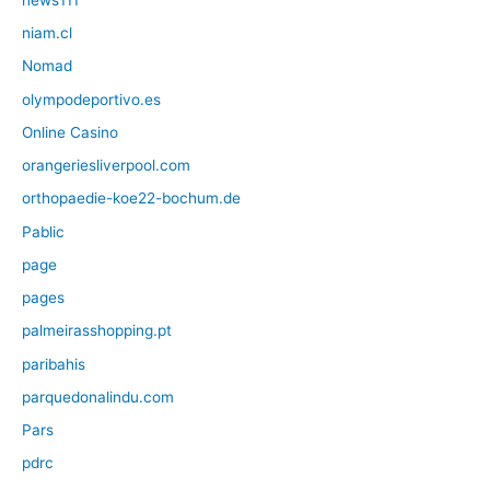
niam.cl
Nomad
olympodeportivo.es
Online Casino
orangeriesliverpool.com
orthopaedie-koe22-bochum.de
Pablic
page
pages
palmeirasshopping.pt
paribahis
parquedonalindu.com
Pars
pdrc