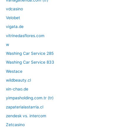
vdcasino
Velobet
vigata.de
vitrinedasflores.com
w
Washing Car Service 285
Washing Car Service 833
Westace
wildbeauty.cl
xin-chao.de
yimpasholding.com.tr (tr)
zapaterialastarria.cl
zendesk vs. intercom
Zetcasino