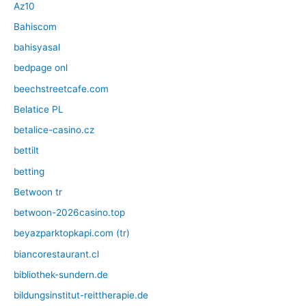
Az10
Bahiscom
bahisyasal
bedpage onl
beechstreetcafe.com
Belatice PL
betalice-casino.cz
bettilt
betting
Betwoon tr
betwoon-2026casino.top
beyazparktopkapi.com (tr)
biancorestaurant.cl
bibliothek-sundern.de
bildungsinstitut-reittherapie.de