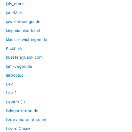
july_mars
juneMars
juwelier-seeger.de
kingmiamioutlet.cl
klausis-twistringen.de
Klubnika
kuestenglueck.com
lam-vegan.de
larocca.cl
Lev
Lev 2
Levant (1)
livingarttattoo.de
livrariamaranata.com
Lizaro Casino