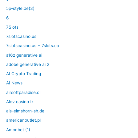
5p-style.de(3)
6
7Slots
7slotscasino.us
7slotscasino.us + 7slots.ca
a16z generative ai
adobe generative ai 2
AI Crypto Trading
AI News
airsoftparadise.cl
Alev casino tr
als-elmshorn-sh.de
americanoutlet.pl
Amonbet (1)