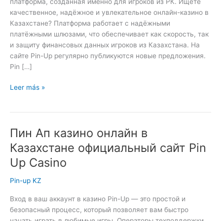
платформа, созданная именно для игроков из РК. Ищете
официального
качественное, надёжное и увлекательное онлайн-казино в
сайта
Казахстане? Платформа работает с надёжными
Пин
платёжными шлюзами, что обеспечивает как скорость, так
Ап
и защиту финансовых данных игроков из Казахстана. На
сайте Pin-Up регулярно публикуются новые предложения.
Pin […]
Leer más »
Пин Ап казино онлайн в
Пин
Ап
Казахстане официальный сайт Pin
казино
Up Casino
онлайн
в
Pin-up KZ
Казахстане
официальный
Вход в ваш аккаунт в казино Pin-Up — это простой и
сайт
безопасный процесс, который позволяет вам быстро
Pin
начать играть в любимые игры. Операторы техподдержки