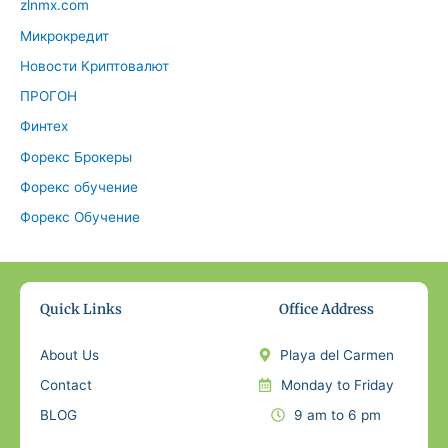
zlnmx.com
Микрокредит
Новости Криптовалют
ПРОГОН
Финтех
Форекс Брокеры
Форекс обучение
Форекс Обучение
Quick Links
Office Address
About Us
Playa del Carmen
Contact
Monday to Friday
BLOG
9 am to 6 pm