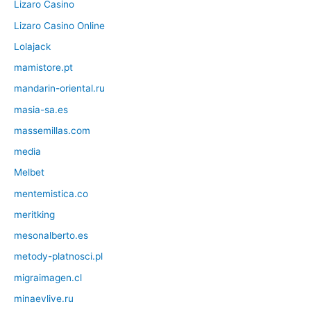
Lizaro Casino
Lizaro Casino Online
Lolajack
mamistore.pt
mandarin-oriental.ru
masia-sa.es
massemillas.com
media
Melbet
mentemistica.co
meritking
mesonalberto.es
metody-platnosci.pl
migraimagen.cl
minaevlive.ru