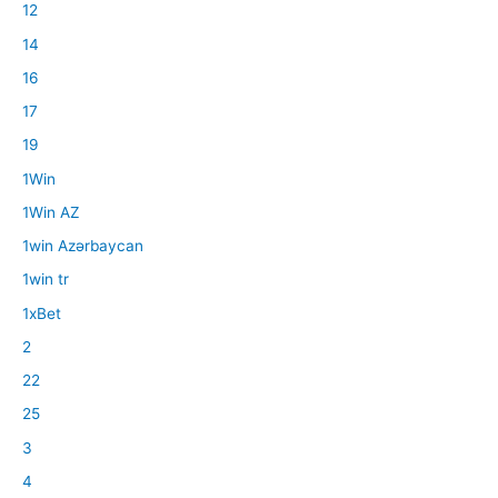
12
14
16
17
19
1Win
1Win AZ
1win Azərbaycan
1win tr
1xBet
2
22
25
3
4