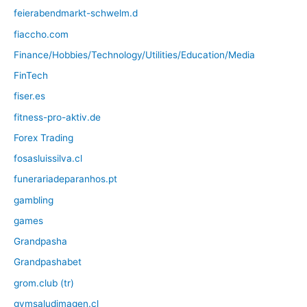
feierabendmarkt-schwelm.d
fiaccho.com
Finance/Hobbies/Technology/Utilities/Education/Media
FinTech
fiser.es
fitness-pro-aktiv.de
Forex Trading
fosasluissilva.cl
funerariadeparanhos.pt
gambling
games
Grandpasha
Grandpashabet
grom.club (tr)
gymsaludimagen.cl