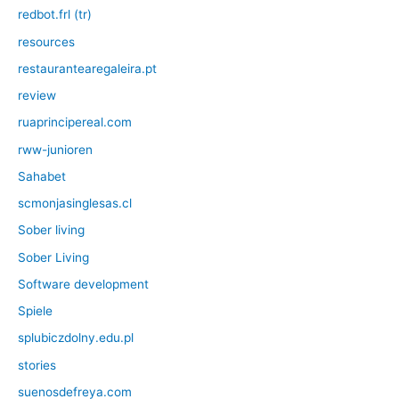
redbot.frl (tr)
resources
restaurantearegaleira.pt
review
ruaprincipereal.com
rww-junioren
Sahabet
scmonjasinglesas.cl
Sober living
Sober Living
Software development
Spiele
splubiczdolny.edu.pl
stories
suenosdefreya.com