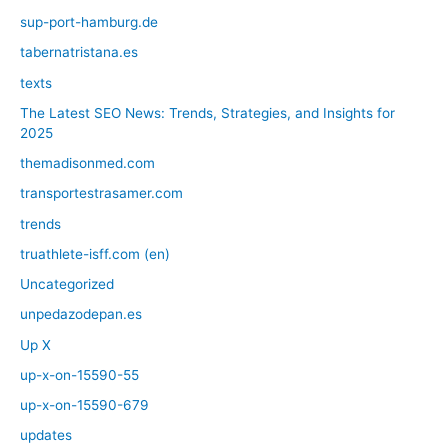
sup-port-hamburg.de
tabernatristana.es
texts
The Latest SEO News: Trends, Strategies, and Insights for
2025
themadisonmed.com
transportestrasamer.com
trends
truathlete-isff.com (en)
Uncategorized
unpedazodepan.es
Up X
up-x-on-15590-55
up-x-on-15590-679
updates