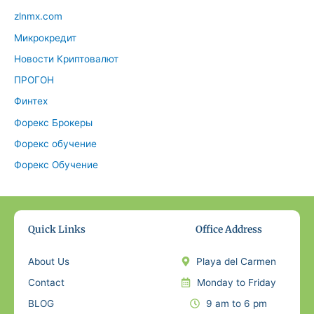
zlnmx.com
Микрокредит
Новости Криптовалют
ПРОГОН
Финтех
Форекс Брокеры
Форекс обучение
Форекс Обучение
Quick Links
Office Address
About Us
Playa del Carmen
Contact
Monday to Friday
BLOG
9 am to 6 pm