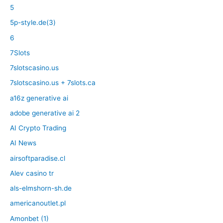
5
5p-style.de(3)
6
7Slots
7slotscasino.us
7slotscasino.us + 7slots.ca
a16z generative ai
adobe generative ai 2
AI Crypto Trading
AI News
airsoftparadise.cl
Alev casino tr
als-elmshorn-sh.de
americanoutlet.pl
Amonbet (1)