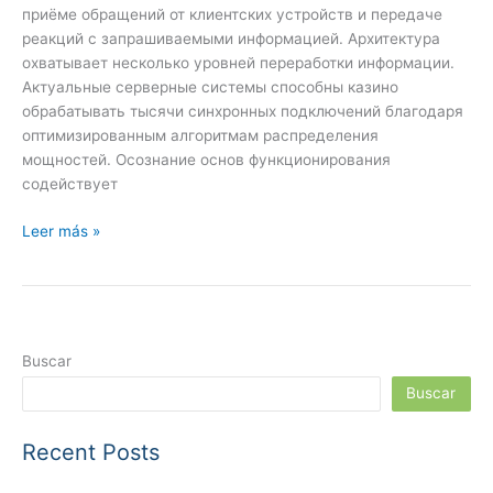
приёме обращений от клиентских устройств и передаче
реакций с запрашиваемыми информацией. Архитектура
охватывает несколько уровней переработки информации.
Актуальные серверные системы способны казино
обрабатывать тысячи синхронных подключений благодаря
оптимизированным алгоритмам распределения
мощностей. Осознание основ функционирования
содействует
Leer más »
Buscar
Buscar
Recent Posts