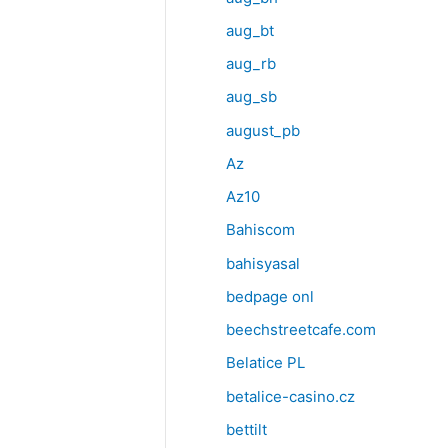
aug_bt
aug_rb
aug_sb
august_pb
Az
Az10
Bahiscom
bahisyasal
bedpage onl
beechstreetcafe.com
Belatice PL
betalice-casino.cz
bettilt