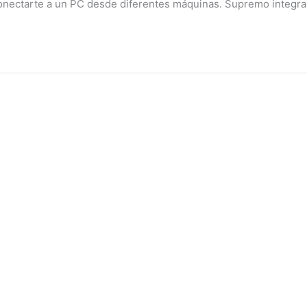
onectarte a un PC desde diferentes máquinas. Supremo integra