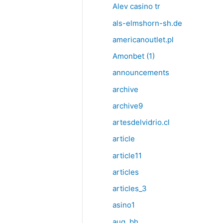
Alev casino tr
als-elmshorn-sh.de
americanoutlet.pl
Amonbet (1)
announcements
archive
archive9
artesdelvidrio.cl
article
article11
articles
articles_3
asino1
aug_bh