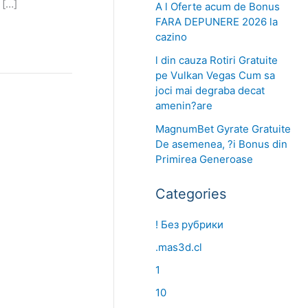
 […]
A l Oferte acum de Bonus
FARA DEPUNERE 2026 la
cazino
l din cauza Rotiri Gratuite
pe Vulkan Vegas Cum sa
joci mai degraba decat
amenin?are
MagnumBet Gyrate Gratuite
De asemenea, ?i Bonus din
Primirea Generoase
Categories
! Без рубрики
.mas3d.cl
1
10