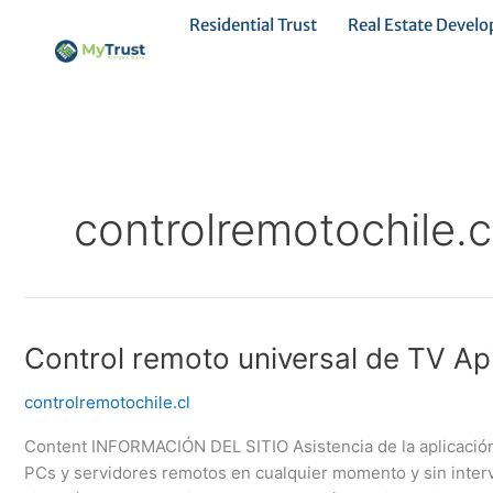
Ir
Residential Trust
Real Estate Devel
al
contenido
controlremotochile.c
Control
Control remoto universal de TV Ap
remoto
controlremotochile.cl
universal
de
Content INFORMACIÓN DEL SITIO Asistencia de la aplicación
TV
PCs y servidores remotos en cualquier momento y sin inte
Aplicaciones