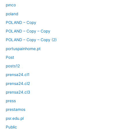
pınco
poland
POLAND – Copy
POLAND – Copy – Copy
POLAND – Copy – Copy (2)
portuspainhome.pt
Post
posts12
prensa24.cl1
prensa24.cl2
prensa24.cl3
press
prestamos
psr.edu.pl
Public