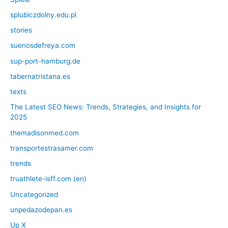
splubiczdolny.edu.pl
stories
suenosdefreya.com
sup-port-hamburg.de
tabernatristana.es
texts
The Latest SEO News: Trends, Strategies, and Insights for
2025
themadisonmed.com
transportestrasamer.com
trends
truathlete-isff.com (en)
Uncategorized
unpedazodepan.es
Up X