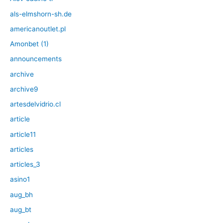
als-elmshorn-sh.de
americanoutlet.pl
Amonbet (1)
announcements
archive
archive9
artesdelvidrio.cl
article
article11
articles
articles_3
asino1
aug_bh
aug_bt