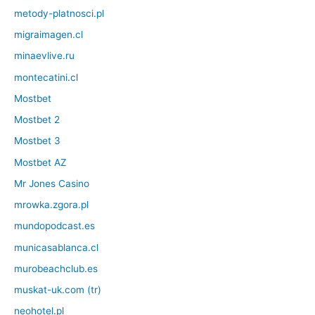
metody-platnosci.pl
migraimagen.cl
minaevlive.ru
montecatini.cl
Mostbet
Mostbet 2
Mostbet 3
Mostbet AZ
Mr Jones Casino
mrowka.zgora.pl
mundopodcast.es
municasablanca.cl
murobeachclub.es
muskat-uk.com (tr)
neohotel.pl