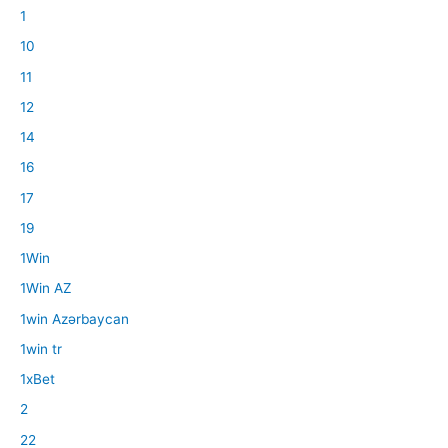
1
10
11
12
14
16
17
19
1Win
1Win AZ
1win Azərbaycan
1win tr
1xBet
2
22