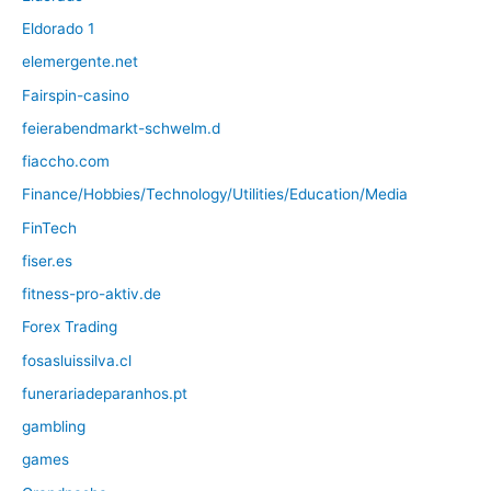
Eldorado 1
elemergente.net
Fairspin-casino
feierabendmarkt-schwelm.d
fiaccho.com
Finance/Hobbies/Technology/Utilities/Education/Media
FinTech
fiser.es
fitness-pro-aktiv.de
Forex Trading
fosasluissilva.cl
funerariadeparanhos.pt
gambling
games