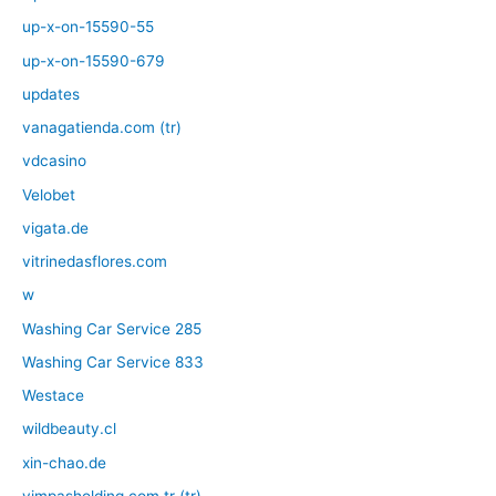
up-x-on-15590-55
up-x-on-15590-679
updates
vanagatienda.com (tr)
vdcasino
Velobet
vigata.de
vitrinedasflores.com
w
Washing Car Service 285
Washing Car Service 833
Westace
wildbeauty.cl
xin-chao.de
yimpasholding.com.tr (tr)