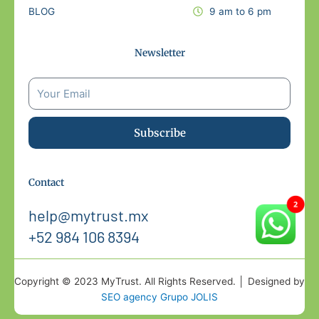
BLOG
9 am to 6 pm
Newsletter
Subscribe
Contact
help@mytrust.mx
+52 984 106 8394
Copyright © 2023 MyTrust. All Rights Reserved. │ Designed by
SEO agency Grupo JOLIS