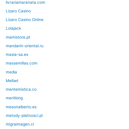
livrariamaranata.com
Lizaro Casino
Lizaro Casino Online
Lolajack
mamistore.pt
mandarin-oriental.ru
masia-sa.es
massemillas.com
media
Melbet
mentemistica.co
meritking
mesonalberto.es
metody-platnosci.pl
migraimagen.cl