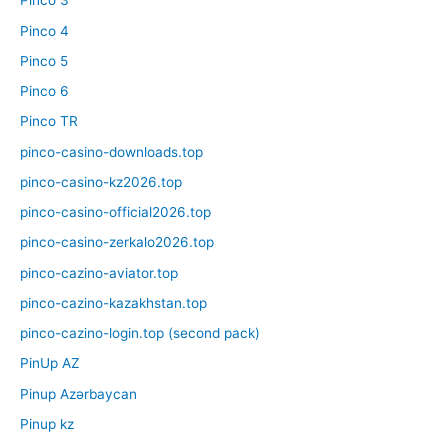
Pinco 3
Pinco 4
Pinco 5
Pinco 6
Pinco TR
pinco-casino-downloads.top
pinco-casino-kz2026.top
pinco-casino-official2026.top
pinco-casino-zerkalo2026.top
pinco-cazino-aviator.top
pinco-cazino-kazakhstan.top
pinco-cazino-login.top (second pack)
PinUp AZ
Pinup Azərbaycan
Pinup kz