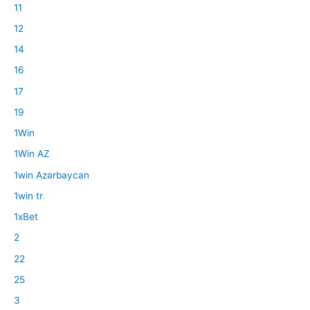
11
12
14
16
17
19
1Win
1Win AZ
1win Azərbaycan
1win tr
1xBet
2
22
25
3