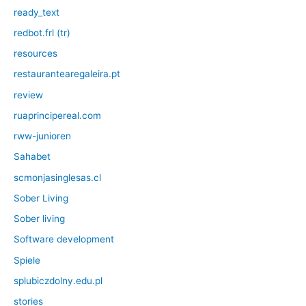
ready_text
redbot.frl (tr)
resources
restaurantearegaleira.pt
review
ruaprincipereal.com
rww-junioren
Sahabet
scmonjasinglesas.cl
Sober Living
Sober living
Software development
Spiele
splubiczdolny.edu.pl
stories