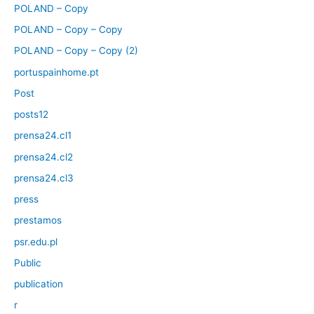
POLAND – Copy
POLAND – Copy – Copy
POLAND – Copy – Copy (2)
portuspainhome.pt
Post
posts12
prensa24.cl1
prensa24.cl2
prensa24.cl3
press
prestamos
psr.edu.pl
Public
publication
r