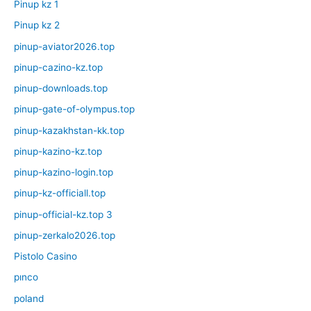
Pinup kz 1
Pinup kz 2
pinup-aviator2026.top
pinup-cazino-kz.top
pinup-downloads.top
pinup-gate-of-olympus.top
pinup-kazakhstan-kk.top
pinup-kazino-kz.top
pinup-kazino-login.top
pinup-kz-officiall.top
pinup-official-kz.top 3
pinup-zerkalo2026.top
Pistolo Casino
pınco
poland