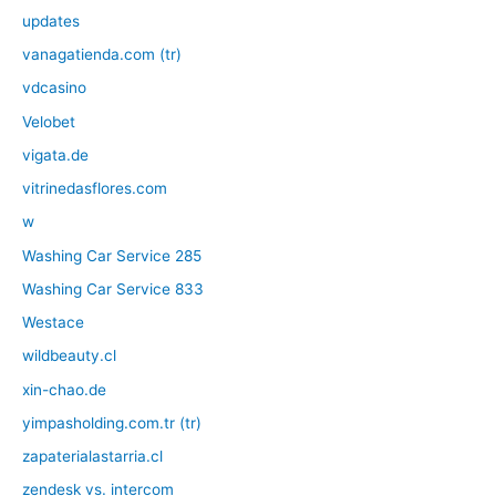
updates
vanagatienda.com (tr)
vdcasino
Velobet
vigata.de
vitrinedasflores.com
w
Washing Car Service 285
Washing Car Service 833
Westace
wildbeauty.cl
xin-chao.de
yimpasholding.com.tr (tr)
zapaterialastarria.cl
zendesk vs. intercom