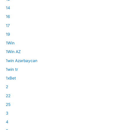
14
16
17
19
1Win
1Win AZ
1win Azərbaycan
1win tr
1xBet
2
22
25
3
4