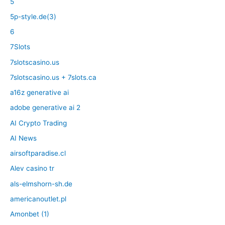
5
5p-style.de(3)
6
7Slots
7slotscasino.us
7slotscasino.us + 7slots.ca
a16z generative ai
adobe generative ai 2
AI Crypto Trading
AI News
airsoftparadise.cl
Alev casino tr
als-elmshorn-sh.de
americanoutlet.pl
Amonbet (1)