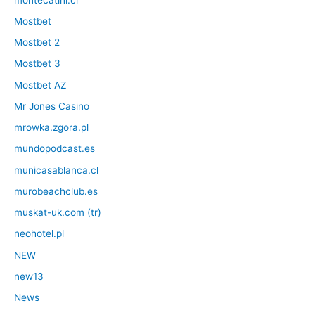
Mostbet
Mostbet 2
Mostbet 3
Mostbet AZ
Mr Jones Casino
mrowka.zgora.pl
mundopodcast.es
municasablanca.cl
murobeachclub.es
muskat-uk.com (tr)
neohotel.pl
NEW
new13
News