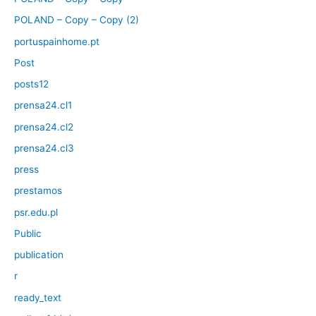
POLAND – Copy – Copy (2)
portuspainhome.pt
Post
posts12
prensa24.cl1
prensa24.cl2
prensa24.cl3
press
prestamos
psr.edu.pl
Public
publication
r
ready_text