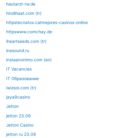
hautarzt-rw.de
hindihaat.com (tr)
httpstecnatox.catmejores-casinos-online
httpswww.comchay.de
iheartseeds.com (tr)
inasound.ru
instaanonimo.com (en)
IT Vacancies
IT Образование
iwizsol.com (tr)
jaya9casino
Jetton
jetton 23.09
Jetton Casino
jetton ru 23.09