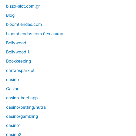
bizzo-slot.com.gr
Blog
bloomtiendas.com
bloomtiendas.com без анкор
Bollywood
Bollywood 1
Bookkeeping
cartaospark.pt
casino
Casino
casino-beef.app
casino/betting/nutra
casino/gambling
casino1
casino2