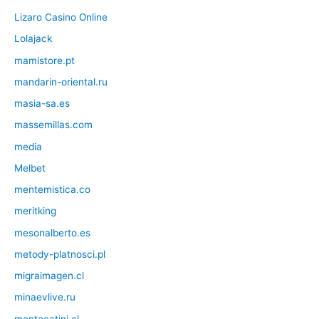
Lizaro Casino Online
Lolajack
mamistore.pt
mandarin-oriental.ru
masia-sa.es
massemillas.com
media
Melbet
mentemistica.co
meritking
mesonalberto.es
metody-platnosci.pl
migraimagen.cl
minaevlive.ru
montecatini.cl