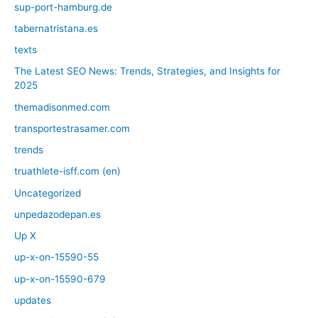
sup-port-hamburg.de
tabernatristana.es
texts
The Latest SEO News: Trends, Strategies, and Insights for
2025
themadisonmed.com
transportestrasamer.com
trends
truathlete-isff.com (en)
Uncategorized
unpedazodepan.es
Up X
up-x-on-15590-55
up-x-on-15590-679
updates