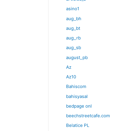
asino1
aug_bh
aug_bt
aug_rb
aug_sb
august_pb
Az
Az10
Bahiscom
bahisyasal
bedpage onl
beechstreetcafe.com
Belatice PL