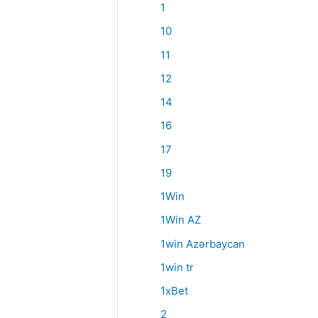
1
10
11
12
14
16
17
19
1Win
1Win AZ
1win Azərbaycan
1win tr
1xBet
2