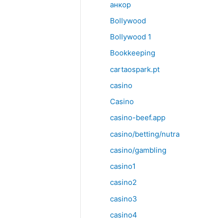
анкор
Bollywood
Bollywood 1
Bookkeeping
cartaospark.pt
casino
Casino
casino-beef.app
casino/betting/nutra
casino/gambling
casino1
casino2
casino3
casino4