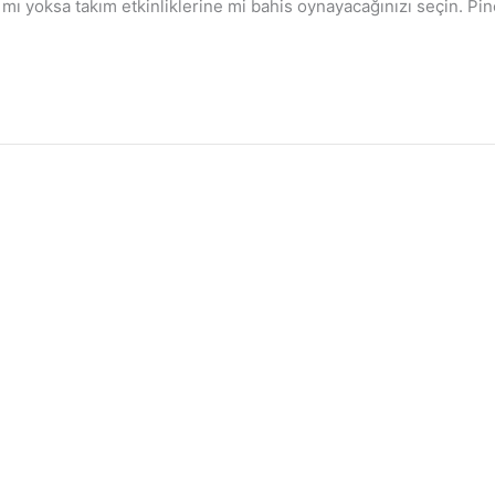
a mı yoksa takım etkinliklerine mi bahis oynayacağınızı seçin. Pi