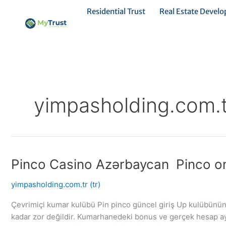
Ir
Residential Trust
Real Estate Devel
al
contenido
yimpasholding.com.tr
Pinco
Pinco Casino Azərbaycan ️ Pinco on
Casino
yimpasholding.com.tr (tr)
Azərbaycan
Çevrimiçi kumar kulübü Pin pinco güncel giriş Up kulübünün
Pinco
kadar zor değildir. Kumarhanedeki bonus ve gerçek hesap ay
onlayn