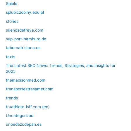
Spiele
splubiczdolny.edu.pl
stories
suenosdefreya.com
sup-port-hamburg.de
tabernatristana.es
texts
The Latest SEO News: Trends, Strategies, and Insights for
2025
themadisonmed.com
transportestrasamer.com
trends
truathlete-isff.com (en)
Uncategorized
unpedazodepan.es