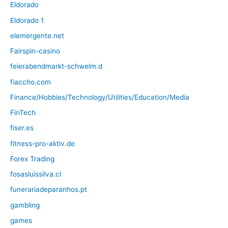
Eldorado
Eldorado 1
elemergente.net
Fairspin-casino
feierabendmarkt-schwelm.d
fiaccho.com
Finance/Hobbies/Technology/Utilities/Education/Media
FinTech
fiser.es
fitness-pro-aktiv.de
Forex Trading
fosasluissilva.cl
funerariadeparanhos.pt
gambling
games