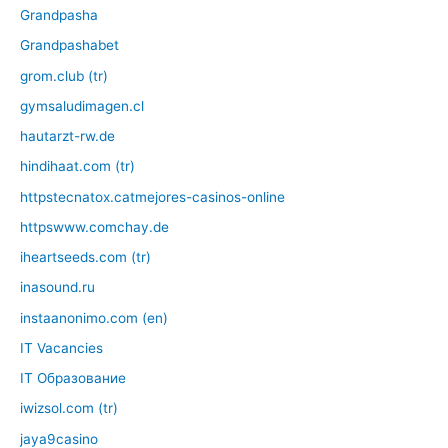
Grandpasha
Grandpashabet
grom.club (tr)
gymsaludimagen.cl
hautarzt-rw.de
hindihaat.com (tr)
httpstecnatox.catmejores-casinos-online
httpswww.comchay.de
iheartseeds.com (tr)
inasound.ru
instaanonimo.com (en)
IT Vacancies
IT Образование
iwizsol.com (tr)
jaya9casino