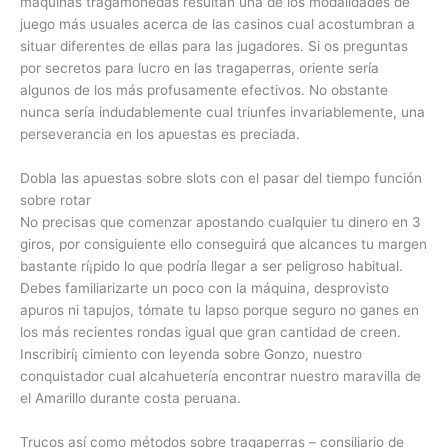
máquinas tragamonedas resultan una de los modalidades de
juego más usuales acerca de las casinos cual acostumbran a
situar diferentes de ellas para las jugadores. Si os preguntas
por secretos para lucro en las tragaperras, oriente serí­a
algunos de los más profusamente efectivos. No obstante
nunca serí­a indudablemente cual triunfes invariablemente, una
perseverancia en los apuestas es preciada.
Dobla las apuestas sobre slots con el pasar del tiempo función
sobre rotar
No precisas que comenzar apostando cualquier tu dinero en 3
giros, por consiguiente ello conseguirá que alcances tu margen
bastante rí¡pido lo que podrí­a llegar a ser peligroso habitual.
Debes familiarizarte un poco con la máquina, desprovisto
apuros ni tapujos, tómate tu lapso porque seguro no ganes en
los más recientes rondas igual que gran cantidad de creen.
Inscribirí¡ cimiento con leyenda sobre Gonzo, nuestro
conquistador cual alcahuetería encontrar nuestro maravilla de
el Amarillo durante costa peruana.
Trucos así­ como métodos sobre tragaperras – consiliario de