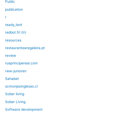
Public
publication
r
ready_text
redbot.frl (tr)
resources
restaurantearegaleira.pt
review
ruaprincipereal.com
rww-junioren
Sahabet
scmonjasinglesas.cl
Sober living
Sober Living
Software development