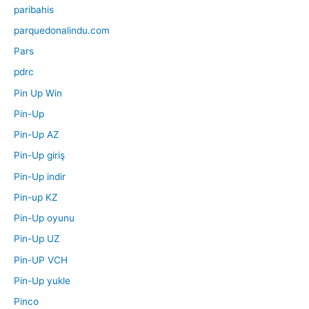
paribahis
parquedonalindu.com
Pars
pdrc
Pin Up Win
Pin-Up
Pin-Up AZ
Pin-Up giriş
Pin-Up indir
Pin-up KZ
Pin-Up oyunu
Pin-Up UZ
Pin-UP VCH
Pin-Up yukle
Pinco