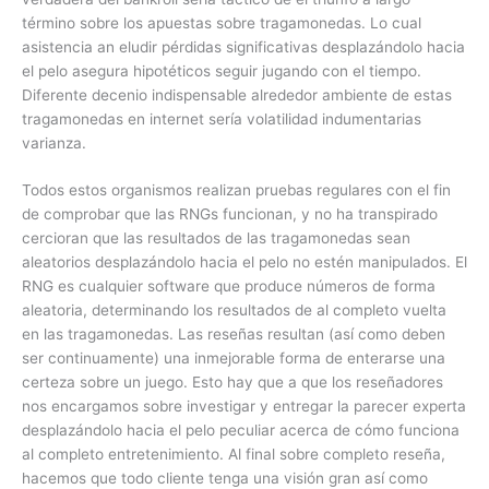
término sobre los apuestas sobre tragamonedas. Lo cual
asistencia an eludir pérdidas significativas desplazándolo hacia
el pelo asegura hipotéticos seguir jugando con el tiempo.
Diferente decenio indispensable alrededor ambiente de estas
tragamonedas en internet serí­a volatilidad indumentarias
varianza.
Todos estos organismos realizan pruebas regulares con el fin
de comprobar que las RNGs funcionan, y no ha transpirado
cercioran que las resultados de las tragamonedas sean
aleatorios desplazándolo hacia el pelo no estén manipulados. El
RNG es cualquier software que produce números de forma
aleatoria, determinando los resultados de al completo vuelta
en las tragamonedas. Las reseñas resultan (así­ como deben
ser continuamente) una inmejorable forma de enterarse una
certeza sobre un juego. Esto hay que a que los reseñadores
nos encargamos sobre investigar y entregar la parecer experta
desplazándolo hacia el pelo peculiar acerca de cómo funciona
al completo entretenimiento. Al final sobre completo reseña,
hacemos que todo cliente tenga una visión gran así­ como