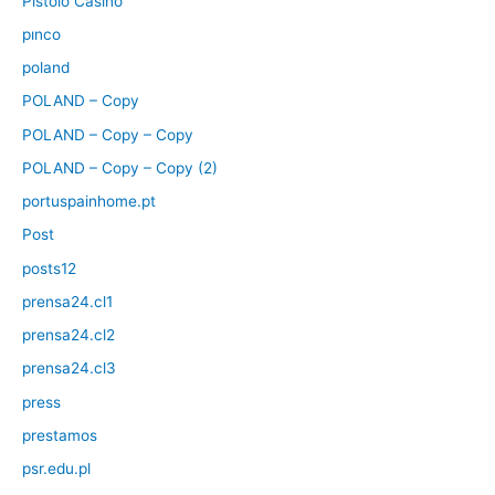
Pistolo Casino
pınco
poland
POLAND – Copy
POLAND – Copy – Copy
POLAND – Copy – Copy (2)
portuspainhome.pt
Post
posts12
prensa24.cl1
prensa24.cl2
prensa24.cl3
press
prestamos
psr.edu.pl