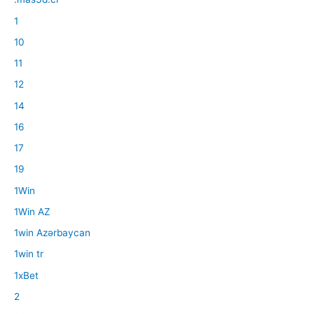
1
10
11
12
14
16
17
19
1Win
1Win AZ
1win Azərbaycan
1win tr
1xBet
2