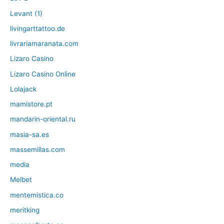
Levant (1)
livingarttattoo.de
livrariamaranata.com
Lizaro Casino
Lizaro Casino Online
Lolajack
mamistore.pt
mandarin-oriental.ru
masia-sa.es
massemillas.com
media
Melbet
mentemistica.co
meritking