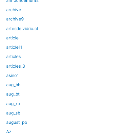
announcements
archive
archive9
artesdelvidrio.cl
article
article11
articles
articles_3
asino1
aug_bh
aug_bt
aug_rb
aug_sb
august_pb
Az