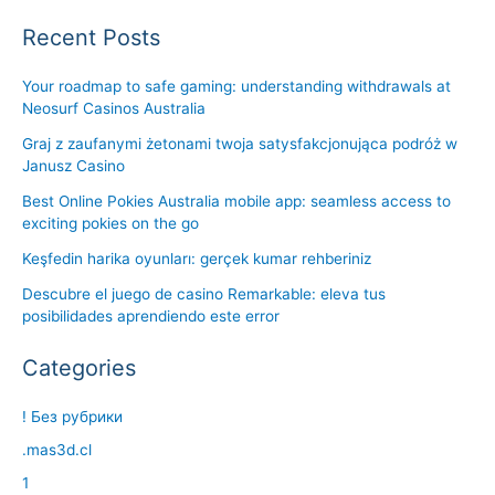
Recent Posts
Your roadmap to safe gaming: understanding withdrawals at
Neosurf Casinos Australia
Graj z zaufanymi żetonami twoja satysfakcjonująca podróż w
Janusz Casino
Best Online Pokies Australia mobile app: seamless access to
exciting pokies on the go
Keşfedin harika oyunları: gerçek kumar rehberiniz
Descubre el juego de casino Remarkable: eleva tus
posibilidades aprendiendo este error
Categories
! Без рубрики
.mas3d.cl
1