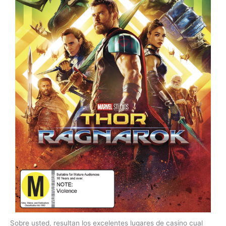
Sobre usted, resultan los excelentes lugares de casino cual