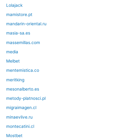
Lolajack
mamistore.pt
mandarin-oriental.ru
masia-sa.es
massemillas.com
media
Melbet
mentemistica.co
meritking
mesonalberto.es
metody-platnosci.pl
migraimagen.cl
minaevlive.ru
montecatini.cl
Mostbet