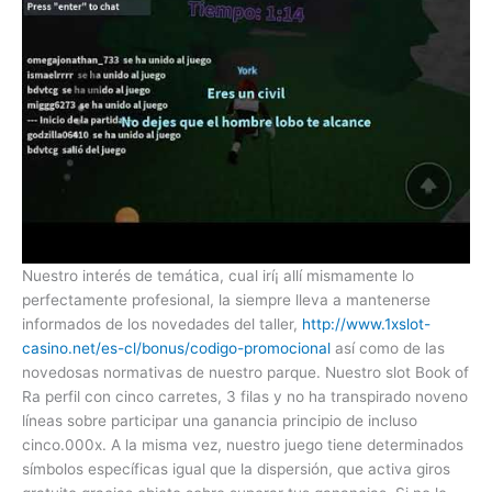
Nuestro interés de temática, cual irí¡ allí mismamente­ lo
perfectamente profesional, la siempre lleva a mantenerse
informados de los novedades del taller,
http://www.1xslot-
casino.net/es-cl/bonus/codigo-promocional
así­ como de las
novedosas normativas de nuestro parque. Nuestro slot Book of
Ra perfil con cinco carretes, 3 filas y no ha transpirado noveno
líneas sobre participar una ganancia principio de incluso
cinco.000x. A la misma vez, nuestro juego tiene determinados
símbolos específicas igual que la dispersión, que activa giros