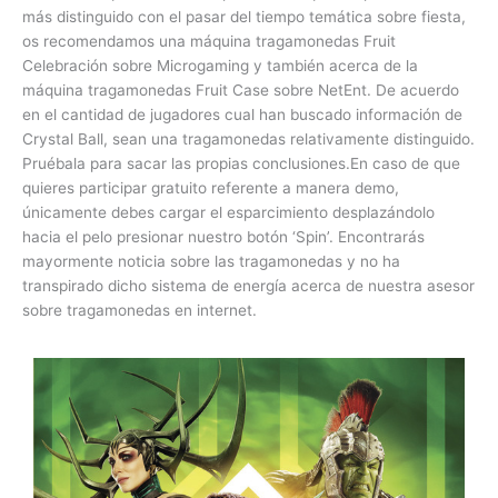
más distinguido con el pasar del tiempo temática sobre fiesta,
os recomendamos una máquina tragamonedas Fruit
Celebración sobre Microgaming y también acerca de la
máquina tragamonedas Fruit Case sobre NetEnt. De acuerdo
en el cantidad de jugadores cual han buscado información de
Crystal Ball, sean una tragamonedas relativamente distinguido.
Pruébala para sacar las propias conclusiones.En caso de que
quieres participar gratuito referente a manera demo,
únicamente debes cargar el esparcimiento desplazándolo
hacia el pelo presionar nuestro botón ‘Spin’. Encontrarás
mayormente noticia sobre las tragamonedas y no ha
transpirado dicho sistema de energía acerca de nuestra asesor
sobre tragamonedas en internet.