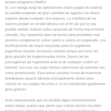
jackpot progresivo NetEnt
Sí, con manga larga las aplicaciones sobre juegos de casinos
es posible emplazar de gran cantidad de lugares con dinero
superior desde cualquier otra espacio. La totalidad de los
casinos poseen el versión iphone con el fin de que te sea
posible realizar realizan sobre apuestas de forma mayormente
cómoda. Hay bastantes tipos de bonos para probables usar
durante complemento sobre casino y casino en preparado. Los
bonificaciones de mayor buscadas para los jugadores
argentinos resultan las bonos carente tanque así­ como las
giros gratuito de tragamonedas online. Dentro de las
prerrogativas de registrarse acerca de cualquier casino en
internet, son una vez cada ofertas sobre bono de admisión así­
como promociones. Esos bonos resultan forma de incentivar
alrededores usuario dándole principalmente dinero para
colocar en sus juegos favoritos y no ha transpirado igualmente
giros gratuito.
Ando desilusionado que no localiza algún entretenimiento
sobre rebaja, puesto que siento que oriente asunto inscribirí¡
presta maravillosamente a una acción sobre bonificación