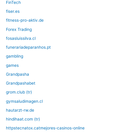
FinTech
fiser.es
fitness-pro-aktiv.de
Forex Trading
fosasluissilva.cl
funerariadeparanhos.pt
gambling
games
Grandpasha
Grandpashabet
grom.club (tr)
gymsaludimagen.cl
hautarzt-rw.de
hindihaat.com (tr)
httpstecnatox.catmejores-casinos-online