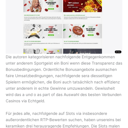
Die autoren kategorisieren nachfolgende Entgegenkommen
unter anderem Sportgeist ein Boni wenn diese Transparenz das
Bonusbedingungen. Ordentliche Bonusangebote ausmachen
faire Umsatzbedingungen, nachfolgende sera diesseitigen
Spielern ermöglichen, die Boni auch tatsächlich nach effizienz
unter anderem in echte Gewinne umzuwandeln. Gewissheit
wird das a und o as part of das Auswahl des besten Verbunden
Casinos via Echtgeld.
Für jedes alle, nachfolgende auf Slots via insbesondere
außerordentlichen RTP-Bewerten suchen, haben unsereins bei
keramiken drei herausragende Empfehlungen. Die Slots malen