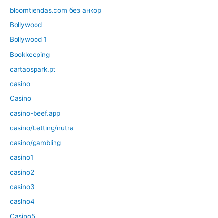
bloomtiendas.com без анкор
Bollywood
Bollywood 1
Bookkeeping
cartaospark.pt
casino
Casino
casino-beef.app
casino/betting/nutra
casino/gambling
casino1
casino2
casino3
casino4
Casino5