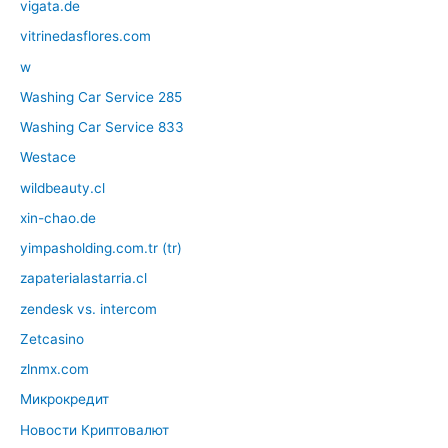
vigata.de
vitrinedasflores.com
w
Washing Car Service 285
Washing Car Service 833
Westace
wildbeauty.cl
xin-chao.de
yimpasholding.com.tr (tr)
zapaterialastarria.cl
zendesk vs. intercom
Zetcasino
zlnmx.com
Микрокредит
Новости Криптовалют