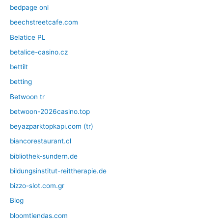
bedpage onl
beechstreetcafe.com
Belatice PL
betalice-casino.cz
bettilt
betting
Betwoon tr
betwoon-2026casino.top
beyazparktopkapi.com (tr)
biancorestaurant.cl
bibliothek-sundern.de
bildungsinstitut-reittherapie.de
bizzo-slot.com.gr
Blog
bloomtiendas.com