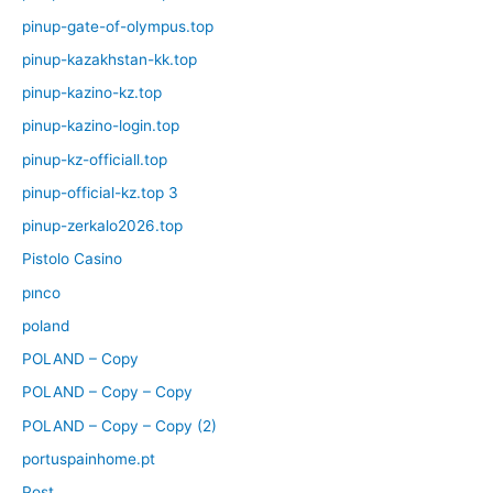
pinup-gate-of-olympus.top
pinup-kazakhstan-kk.top
pinup-kazino-kz.top
pinup-kazino-login.top
pinup-kz-officiall.top
pinup-official-kz.top 3
pinup-zerkalo2026.top
Pistolo Casino
pınco
poland
POLAND – Copy
POLAND – Copy – Copy
POLAND – Copy – Copy (2)
portuspainhome.pt
Post