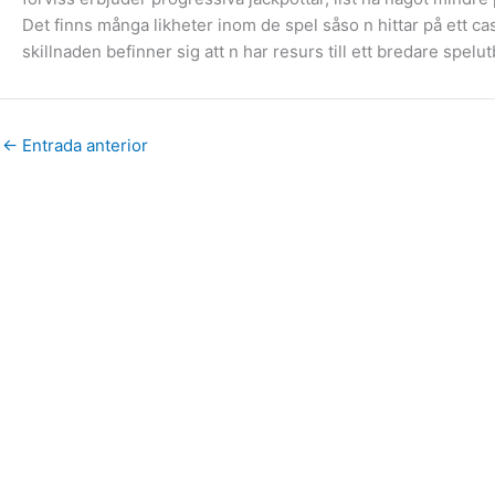
Det finns många likheter inom de spel såso n hittar på ett c
skillnaden befinner sig att n har resurs till ett bredare spel
←
Entrada anterior