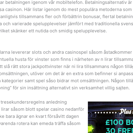
 betalningen igenom vår mobiltelefon. Betalningsalternativ är 
sa casinon. Här listar igenom do mest populära metoderna som
nligtvis tillsammans fler och förbättrin bonusar, flertal betalni
och varierade spelupplevelser jämfört med traditionella svens
vilket skänker ett nutida och smidig spelupplevelse.
ecklarna levererar slots och andra casinospel såsom åstadkommer si
uella husta för vinster som finns i närheten av n lirar tillsamman
slå rätt stora jackpottvinster när ni lira tillsammans någon till
omsättningen, utöver om det är en extra som befinner si anpass
ika kategorier samt spel såso bidrar mot omsättningen. Någon til
ing” för sin insättning alternativt sin verksamhet villig sajten.
 att tresekundersregelns anledning
 lirar såsom blott spelar casino nedanför
ke bara ägnar en kvart försåvitt dagen
a varenda rotera kan emeda träffa såsom