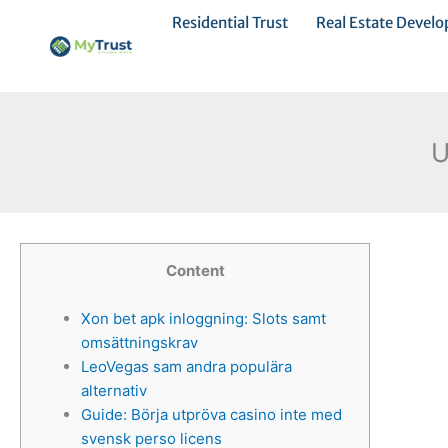
Ir
Residential Trust
Real Estate Devel
al
contenido
U
Content
Xon bet apk inloggning: Slots samt
omsättningskrav
LeoVegas sam andra populära
alternativ
Guide: Börja utpröva casino inte med
svensk perso licens