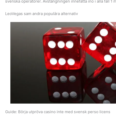
svenska operatörer. Avstängningen innefatta ino i alla fall
LeoVegas sam andra populära alternativ
Guide: Börja utpröva casino inte med svensk perso licens