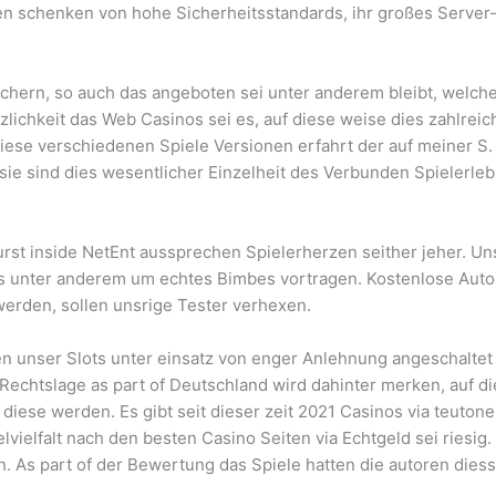
schenken von hohe Sicherheitsstandards, ihr großes Server-
sichern, so auch das angeboten sei unter anderem bleibt, welch
zlichkeit das Web Casinos sei es, auf diese weise dies zahlreic
 diese verschiedenen Spiele Versionen erfahrt der auf meiner S.
ie sind dies wesentlicher Einzelheit des Verbunden Spielerleb
burst inside NetEnt aussprechen Spielerherzen seither jeher. 
tis unter anderem um echtes Bimbes vortragen. Kostenlose Aut
werden, sollen unsrige Tester verhexen.
 unser Slots unter einsatz von enger Anlehnung angeschaltet 
 Rechtslage as part of Deutschland wird dahinter merken, auf d
iese werden. Es gibt seit dieser zeit 2021 Casinos via teutone
elvielfalt nach den besten Casino Seiten via Echtgeld sei riesig.
. As part of der Bewertung das Spiele hatten die autoren diess