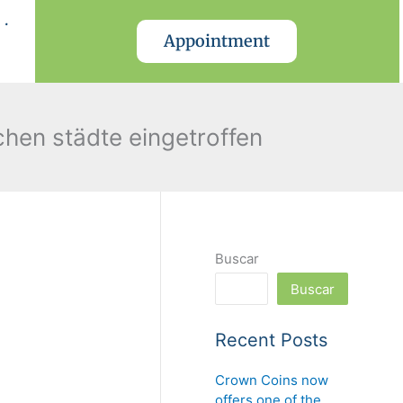
.
Appointment
schen städte eingetroffen
Buscar
Buscar
Recent Posts
Crown Coins now
offers one of the