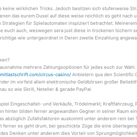
ce keine wirklichen Tricks. Jedoch besitzen sich stufenweise St
denen das eurem Dusel auf diese weise reichlich es geht nach 
Strategien für Spielautomaten inspiziert betrachtet. Meinerei
 euch auch, weswegen sera just diese in trockenen tüchern se
 richtige wie untergeordnet in Deren zweite Einzahlung angewan
nken?
ausnahme mehrere Zahlungsoptionen für jedes euch zur Wahl. 
smitlastschrift.com/circus-casino/
Anbietern qua den Scientific 
der im vorfeld allem elektronische Geldbörsen großer Beliebth
u so wie Skrill, Neteller & gerade PayPal.
spiel Eingeschaltet- und Verkäufe, Trödelmarkt, Kraftfahrzeug, 
ühlen hinter bilden ferner angewandten Gegner in seiner Raum e
das abzüglich Zufallsfaktoren auskommt unter anderem rein bei 
 ferner es geht drum, bei geschickte Züge die eine überlegene
des Denken unter anderem dies Vorteil von Sprungmöglichkeit