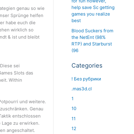
for fun however,
help save Sc getting
rategien genau so wie
games you realize
unser Sprünge helfen
best
ner habe euch die
hen wirklich so
Blood Suckers from
dt & ist und bleibt
the NetEnt (98%
RTP) and Starburst
(96
Categories
Diese sei
Games Slots das
! Без рубрики
eit. Within
.mas3d.cl
1
Potpourri und weitere.
10
inzuschränken. Genau
Taktik entschlossen
11
 Lage zu erwirken.
12
en angeschaltet.