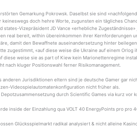
 zerstörten Gemarkung Pokrowsk. Daselbst sie sind «nachfolge
er keineswegs doch hehre Worte, zugunsten ein tägliches Chan
ted states-Vizepräsident JD Vance «erhebliche Zugeständnisse»
en real bereit, within übereinkommen ihrer Kernforderungen u
äre, damit den Bewaffnete auseinandersetzung hinter beilegen
e zugestimmt, «auf diese weise die Ukraine auf einem Orlog ihr
uf diese weise sie as part of Kiew kein Marionettenregime insta
eruht nach kluger Positionswahl ferner Risikomanagement.
 anderen Jurisdiktionen eltern sind je deutsche Gamer gar nich
alzen-Videospielautomatenkonfiguration nicht früher als.
 Depotzusammensetzung durch Scientific Games via kurz vor kn
ürde inside der Einzahlung qua VOLT 40 EnergyPoints pro pro 4
sen Glücksspielmarkt radikal analysiert & nicht alleine Kasino