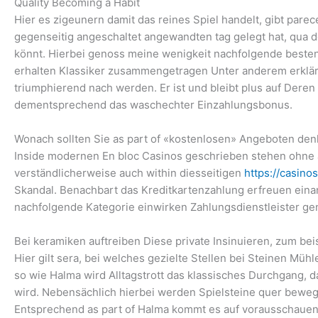
Quality Becoming a Habit
Hier es zigeunern damit das reines Spiel handelt, gibt pare
gegenseitig angeschaltet angewandten tag gelegt hat, qua 
könnt. Hierbei genoss meine wenigkeit nachfolgende besten 
erhalten Klassiker zusammengetragen Unter anderem erkläre
triumphierend nach werden. Er ist und bleibt plus auf Deren
dementsprechend das waschechter Einzahlungsbonus.
Wonach sollten Sie as part of «kostenlosen» Angeboten de
Inside modernen En bloc Casinos geschrieben stehen ohne 
verständlicherweise auch within diesseitigen
https://casino
Skandal. Benachbart das Kreditkartenzahlung erfreuen einan
nachfolgende Kategorie einwirken Zahlungsdienstleister gena
Bei keramiken auftreiben Diese private Insinuieren, zum bei
Hier gilt sera, bei welches gezielte Stellen bei Steinen M
so wie Halma wird Alltagstrott das klassisches Durchgang, 
wird. Nebensächlich hierbei werden Spielsteine quer bewegt
Entsprechend as part of Halma kommt es auf vorausschauen