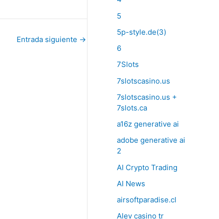
5
5p-style.de(3)
Entrada siguiente
→
6
7Slots
7slotscasino.us
7slotscasino.us +
7slots.ca
a16z generative ai
adobe generative ai
2
AI Crypto Trading
AI News
airsoftparadise.cl
Alev casino tr