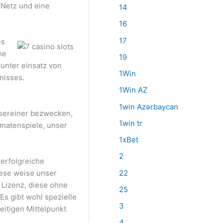
Netz und eine
14
16
17
es
he
19
 unter einsatz von
1Win
nisses.
1Win AZ
1win Azərbaycan
Unsereiner bezwecken,
1win tr
omatenspiele, unser
1xBet
2
erfolgreiche
iese weise unser
22
 Lizenz, diese ohne
25
 Es gibt wohl spezielle
3
eitigen Mittelpunkt
4