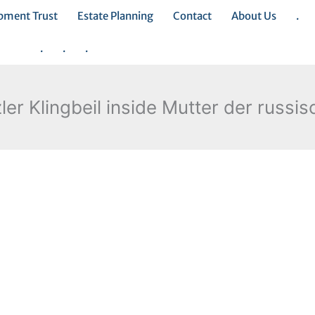
opment Trust
Estate Planning
Contact
About Us
.
.
.
.
er Klingbeil inside Mutter der russi