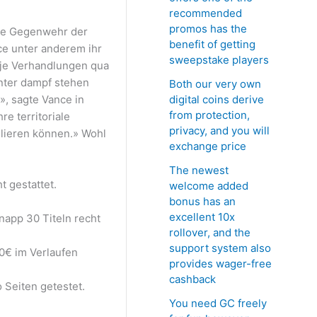
recommended
promos has the
nde Gegenwehr der
benefit of getting
ce unter anderem ihr
sweepstake players
 je Verhandlungen qua
nter dampf stehen
Both our very own
digital coins derive
», sagte Vance in
from protection,
e territoriale
privacy, and you will
llieren können.» Wohl
exchange price
The newest
t gestattet.
welcome added
bonus has an
excellent 10x
app 30 Titeln recht
rollover, and the
support system also
0€ im Verlaufen
provides wager-free
cashback
 Seiten getestet.
You need GC freely