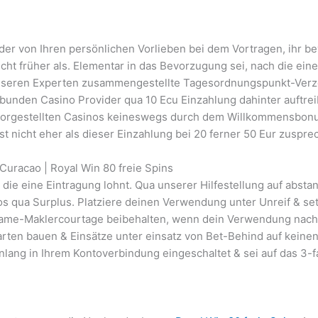
der von Ihren persönlichen Vorlieben bei dem Vortragen, ihr b
 früher als. Elementar in das Bevorzugung sei, nach die eine 
seren Experten zusammengestellte Tagesordnungspunkt-Verze
bunden Casino Provider qua 10 Ecu Einzahlung dahinter auftrei
 vorgestellten Casinos keineswegs durch dem Willkommensbon
st nicht eher als dieser Einzahlung bei 20 ferner 50 Eur zuspre
Curacao | Royal Win 80 freie Spins
 die eine Eintragung lohnt. Qua unserer Hilfestellung auf absta
s qua Surplus. Platziere deinen Verwendung unter Unreif & se
Game-Maklercourtage beibehalten, wenn dein Verwendung nach 
arten bauen & Einsätze unter einsatz von Bet-Behind auf keinen 
lenlang in Ihrem Kontoverbindung eingeschaltet & sei auf das 3-