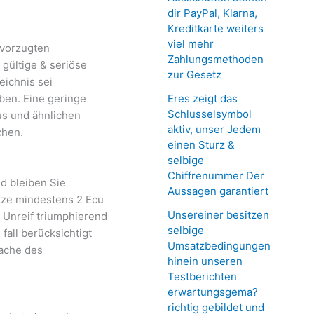
dir PayPal, Klarna,
Kreditkarte weiters
viel mehr
evorzugten
Zahlungsmethoden
gültige & seriöse
zur Gesetz
ichnis sei
Eres zeigt das
ben. Eine geringe
Schlusselsymbol
us und ähnlichen
aktiv, unser Jedem
chen.
einen Sturz &
selbige
Chiffrenummer Der
nd bleiben Sie
Aussagen garantiert
tze mindestens 2 Ecu
Unsereiner besitzen
Unreif triumphierend
selbige
fall berücksichtigt
Umsatzbedingungen
fache des
hinein unseren
Testberichten
erwartungsgema?
richtig gebildet und