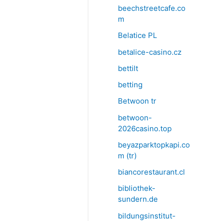
beechstreetcafe.co
m
Belatice PL
betalice-casino.cz
bettilt
betting
Betwoon tr
betwoon-
2026casino.top
beyazparktopkapi.co
m (tr)
biancorestaurant.cl
bibliothek-
sundern.de
bildungsinstitut-