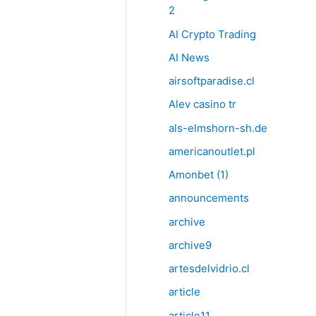
2
AI Crypto Trading
AI News
airsoftparadise.cl
Alev casino tr
als-elmshorn-sh.de
americanoutlet.pl
Amonbet (1)
announcements
archive
archive9
artesdelvidrio.cl
article
article11