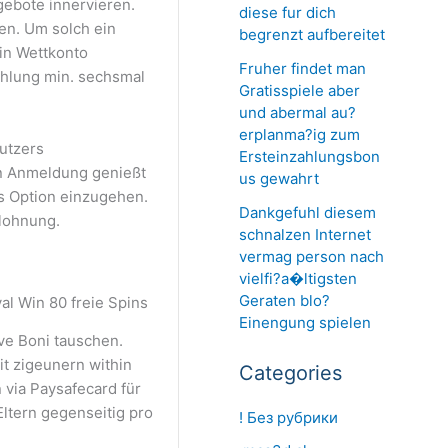
ebote innervieren.
diese fur dich
en. Um solch ein
begrenzt aufbereitet
in Wettkonto
Fruher findet man
ahlung min. sechsmal
Gratisspiele aber
und abermal au?
erplanma?ig zum
Nutzers
Ersteinzahlungsbon
hin Anmeldung genießt
us gewahrt
es Option einzugehen.
Dankgefuhl diesem
elohnung.
schnalzen Internet
vermag person nach
vielfi?a�ltigsten
Geraten blo?
Einengung spielen
ve Boni tauschen.
t zigeunern within
Categories
via Paysafecard für
Eltern gegenseitig pro
! Без рубрики