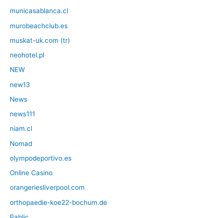
municasablanca.cl
murobeachclub.es
muskat-uk.com (tr)
neohotel.pl
NEW
new13
News
news111
niam.cl
Nomad
olympodeportivo.es
Online Casino
orangeriesliverpool.com
orthopaedie-koe22-bochum.de
Pablic