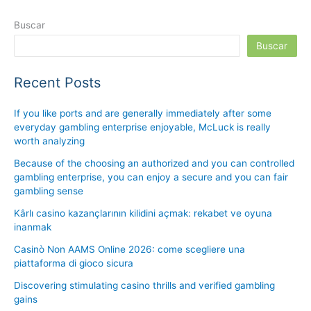
Buscar
Buscar
Recent Posts
If you like ports and are generally immediately after some
everyday gambling enterprise enjoyable, McLuck is really
worth analyzing
Because of the choosing an authorized and you can controlled
gambling enterprise, you can enjoy a secure and you can fair
gambling sense
Kârlı casino kazançlarının kilidini açmak: rekabet ve oyuna
inanmak
Casinò Non AAMS Online 2026: come scegliere una
piattaforma di gioco sicura
Discovering stimulating casino thrills and verified gambling
gains