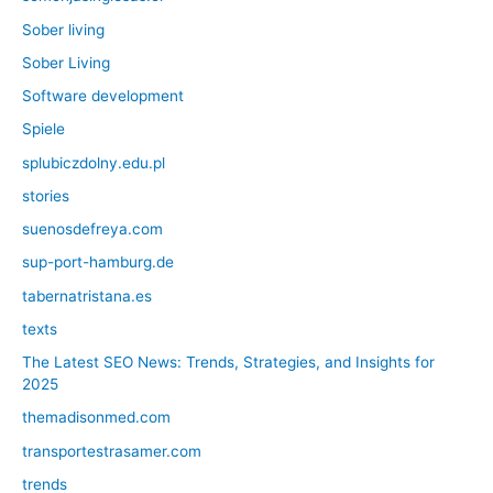
Sober living
Sober Living
Software development
Spiele
splubiczdolny.edu.pl
stories
suenosdefreya.com
sup-port-hamburg.de
tabernatristana.es
texts
The Latest SEO News: Trends, Strategies, and Insights for
2025
themadisonmed.com
transportestrasamer.com
trends