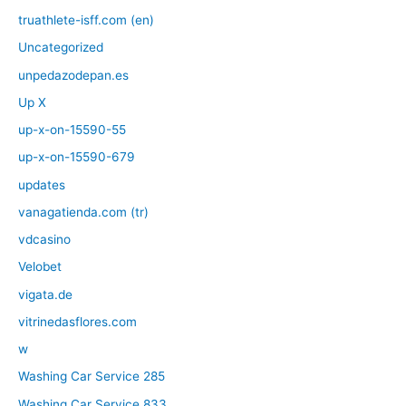
truathlete-isff.com (en)
Uncategorized
unpedazodepan.es
Up X
up-x-on-15590-55
up-x-on-15590-679
updates
vanagatienda.com (tr)
vdcasino
Velobet
vigata.de
vitrinedasflores.com
w
Washing Car Service 285
Washing Car Service 833