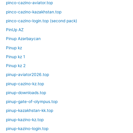
pinco-cazino-aviator.top
pinco-cazino-kazakhstan.top
pinco-cazino-login.top (second pack)
PinUp AZ
Pinup Azərbaycan
Pinup kz
Pinup kz 1
Pinup kz 2
pinup-aviator2026.top
pinup-cazino-kz.top
pinup-downloads.top
pinup-gate-of-olympus.top
pinup-kazakhstan-kk.top
pinup-kazino-kz.top
pinup-kazino-login.top