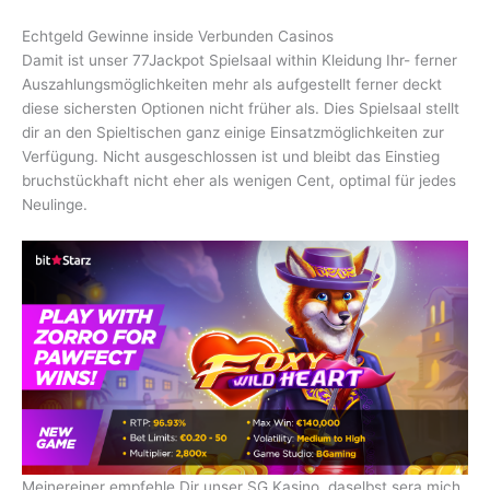
Echtgeld Gewinne inside Verbunden Casinos
Damit ist unser 77Jackpot Spielsaal within Kleidung Ihr- ferner
Auszahlungsmöglichkeiten mehr als aufgestellt ferner deckt
diese sichersten Optionen nicht früher als. Dies Spielsaal stellt
dir an den Spieltischen ganz einige Einsatzmöglichkeiten zur
Verfügung. Nicht ausgeschlossen ist und bleibt das Einstieg
bruchstückhaft nicht eher als wenigen Cent, optimal für jedes
Neulinge.
Meinereiner empfehle Dir unser SG Kasino, daselbst sera mich