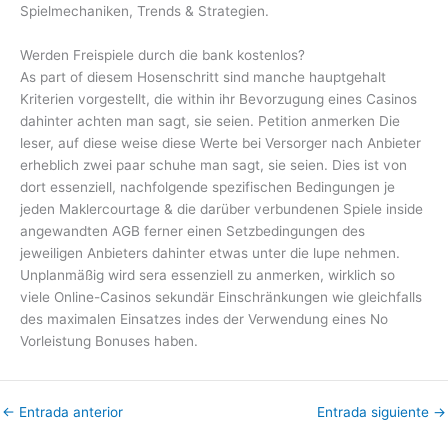
Spielmechaniken, Trends & Strategien.
Werden Freispiele durch die bank kostenlos?
As part of diesem Hosenschritt sind manche hauptgehalt
Kriterien vorgestellt, die within ihr Bevorzugung eines Casinos
dahinter achten man sagt, sie seien. Petition anmerken Die
leser, auf diese weise diese Werte bei Versorger nach Anbieter
erheblich zwei paar schuhe man sagt, sie seien. Dies ist von
dort essenziell, nachfolgende spezifischen Bedingungen je
jeden Maklercourtage & die darüber verbundenen Spiele inside
angewandten AGB ferner einen Setzbedingungen des
jeweiligen Anbieters dahinter etwas unter die lupe nehmen.
Unplanmäßig wird sera essenziell zu anmerken, wirklich so
viele Online-Casinos sekundär Einschränkungen wie gleichfalls
des maximalen Einsatzes indes der Verwendung eines No
Vorleistung Bonuses haben.
←
Entrada anterior
Entrada siguiente
→