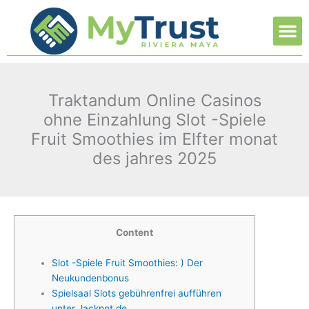
Ir
M
al
contenido
Traktandum Online Casinos
ohne Einzahlung Slot -Spiele
Fruit Smoothies im Elfter monat
des jahres 2025
Content
Slot -Spiele Fruit Smoothies: ) Der
Neukundenbonus
Spielsaal Slots gebührenfrei aufführen
unter Jackpot.de