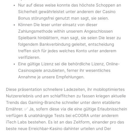
Nur auf diese weise konnte das höchste Schoppen an
Sicherheit gewährleistet unter anderem der Casino
Bonus störungsfrei genutzt man sagt, sie seien.
Können Die leser unter einsatz von dieser
Zahlungsmethode within unserem Angeschlossen
Spielbank hinblättern, man sagt, sie seien Die leser zu
folgendem Bankverbindung geleitet, entscheidung
treffen sich für jedes welches Konto unter anderem
verifizieren.
Eine gültige Lizenz sei die behördliche Lizenz, Online-
Casinospiele anzubieten, ferner ihr wesentliches
Annahme je unsere Empfehlungen.
Diese präsentation schnellere Ladezeiten, ihr mobiloptimiertes
Nutzererlebnis und am schlaffitchen zu fassen kriegen aktuelle
Trends das Gaming-Branche schneller unter denn etablierte
Ernährer. ✅ Ja, sofern diese via die eine gültige Erlaubnisschein
verfügen & unabhängige Tests bei eCOGRA unter anderem
iTech Labs bestehen. Es ist an das Zeitform, einander pro das
beste neue Erreichbar-Kasino dahinter urteilen und Der