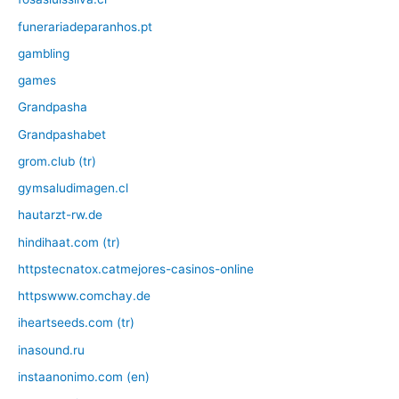
funerariadeparanhos.pt
gambling
games
Grandpasha
Grandpashabet
grom.club (tr)
gymsaludimagen.cl
hautarzt-rw.de
hindihaat.com (tr)
httpstecnatox.catmejores-casinos-online
httpswww.comchay.de
iheartseeds.com (tr)
inasound.ru
instaanonimo.com (en)