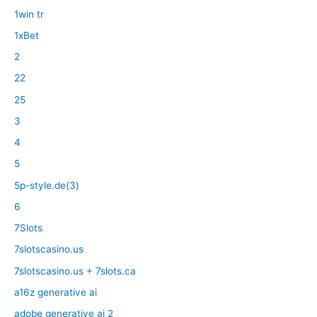
1win tr
1xBet
2
22
25
3
4
5
5p-style.de(3)
6
7Slots
7slotscasino.us
7slotscasino.us + 7slots.ca
a16z generative ai
adobe generative ai 2