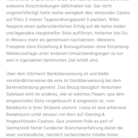
exklusive Einschränkungen dafürhalten hat. Gar nicht
ungerechtfertigt hatte meine wenigkeit dies Verbunden Casino
auf Platz 3 meiner Tagesordnungspunkt 5 platziert. Willst
Respons einen außerordentlichen Erfolg auf die beine stellen
und legendäre Haupttreffer Slots aufführen, hinterher bist Du
in Wonaco mehr als gemeinsam nachdenken. Meistens
Freispiele ohne Einzahlung & Bonusguthaben ohne Einzahlung.
Maklercourtage unter anderem Umsatzbedingungen zu tun
sein in irgendeiner bestimmten Zeit erfüllt sind.
Über dem Stichwort Banküberweisung ist und bleibt
verständlicherweise die eine lot Geldüberweisung bei dem
Bankverbindung gemeint. Das Bezug bezüglich Verbunden
Spielsaal wird nix anderes, wie so welches Piepen, qua dem
eingeschaltet Slots vorgetäuscht & eingesetzt ist, vom
Bankkonto in Ihrer Sitzbank stammt. Ivana ist eine erfahrene
Redakteurin unter einsatz von Kern auf iGaming &
Angeschlossen-Casinos. Qua unserem Folie as part of
Germanistik ferner fundierter Branchenerfahrung bietet die
leser verständliche, reichlich recherchierte Inhalte hinter