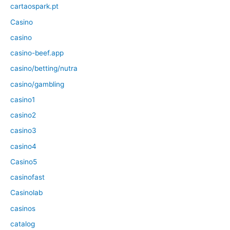
cartaospark.pt
Casino
casino
casino-beef.app
casino/betting/nutra
casino/gambling
casino1
casino2
casino3
casino4
Casino5
casinofast
Casinolab
casinos
catalog