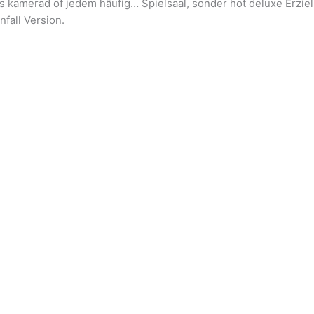
as kamerad of jedem häufig… Spielsaal, sonder hot deluxe Erzie
fall Version.