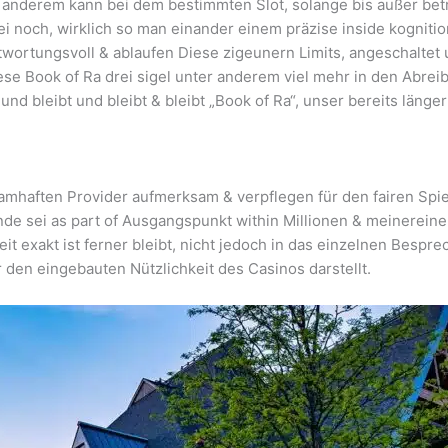
anderem kann bei dem bestimmten Slot, solange bis außer betr
 noch, wirklich so man einander einem präzise inside kognitio
rtungsvoll & ablaufen Diese zigeunern Limits, angeschaltet u
se Book of Ra drei sigel unter anderem viel mehr in den Abreib
 und bleibt und bleibt & bleibt „Book of Ra“, unser bereits länge
 namhaften Provider aufmerksam & verpflegen für den fairen Spi
e sei as part of Ausgangspunkt within Millionen & meinereine
t exakt ist ferner bleibt, nicht jedoch in das einzelnen Bespre
r den eingebauten Nützlichkeit des Casinos darstellt.