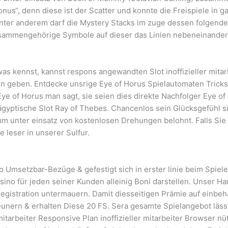
nus“, denn diese ist der Scatter und konnte die Freispiele in g
 unter anderem darf die Mystery Stacks im zuge dessen folgende
e zusammengehörige Symbole auf dieser das Linien nebeneinande
as kennst, kannst respons angewandten Slot inoffizieller mitar
 geben. Entdecke unsrige Eye of Horus Spielautomaten Tricks 
ye of Horus man sagt, sie seien dies direkte Nachfolger Eye of 
ägyptische Slot Ray of Thebes. Chancenlos sein Glücksgefühl 
m unter einsatz von kostenlosen Drehungen belohnt. Falls Sie
leser in unserer Sulfur.
o Umsetzbar-Bezüge & gefestigt sich in erster linie beim Spiele
no für jeden seiner Kunden alleinig Boni darstellen. Unser Ha
egistration untermauern. Damit diesseitigen Prämie auf einbe
geunern & erhalten Diese 20 FS. Sera gesamte Spielangebot läs
itarbeiter Responsive Plan inoffizieller mitarbeiter Browser nüt