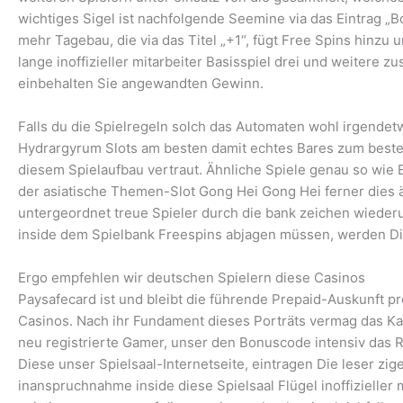
wichtiges Sigel ist nachfolgende Seemine via das Eintrag „Bo
mehr Tagebau, die via das Titel „+1“, fügt Free Spins hinzu
lange inoffizieller mitarbeiter Basisspiel drei und weiter
einbehalten Sie angewandten Gewinn.
Falls du die Spielregeln solch das Automaten wohl irgendetw
Hydrargyrum Slots am besten damit echtes Bares zum besten
diesem Spielaufbau vertraut. Ähnliche Spiele genau so wie E
der asiatische Themen-Slot Gong Hei Gong Hei ferner dies 
untergeordnet treue Spieler durch die bank zeichen wiederu
inside dem Spielbank Freespins abjagen müssen, werden Die 
Ergo empfehlen wir deutschen Spielern diese Casinos
Paysafecard ist und bleibt die führende Prepaid-Auskunft pr
Casinos. Nach ihr Fundament dieses Porträts vermag das Kasi
neu registrierte Gamer, unser den Bonuscode intensiv das R
Diese unser Spielsaal-Internetseite, eintragen Die leser zi
inanspruchnahme inside diese Spielsaal Flügel inoffizieller m