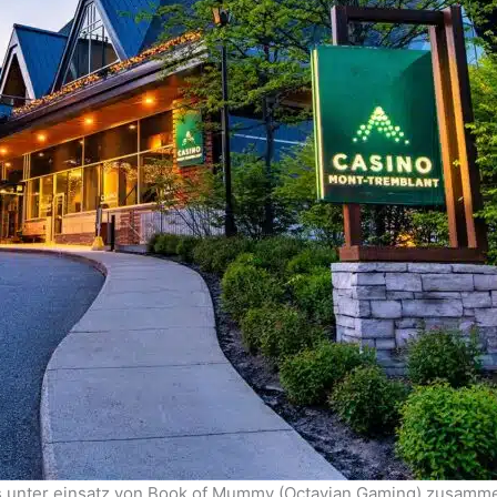
es unter einsatz von Book of Mummy (Octavian Gaming) zusamme