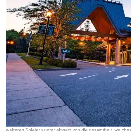
weiteren Spielern unter einsatz von die gesamtheit, welch