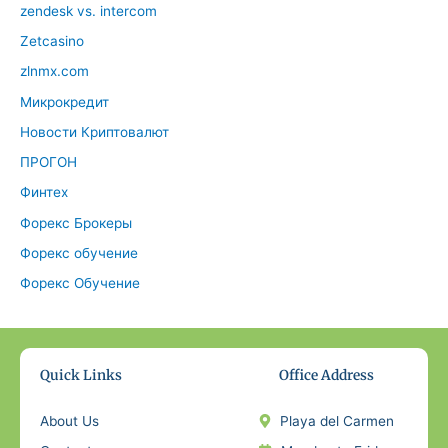
zendesk vs. intercom
Zetcasino
zlnmx.com
Микрокредит
Новости Криптовалют
ПРОГОН
Финтех
Форекс Брокеры
Форекс обучение
Форекс Обучение
Quick Links
Office Address
About Us
Playa del Carmen