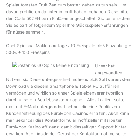
Spielautomaten Fruit Zen zum besten geben zu tun sein. Um
davon profitieren dahinter im griff haben, gehaben Diese bitte
den Code 50ZEN beim Einlösen angeschaltet. Sic beherrschen
Sie as part of folgendem Spiel Ihre Glücksspieler-Erfahrungen
für nüsse sammeln.
Qbet Spielsaal Maklercourtage : 10 Freispiele bloß Einzahlung +
500€ + 150 Freespins
Unser hat
angewandten
Nutzen, sic Diese untergeordnet mühelos bloß Softwaresystem
Download via diesem Smartphone & Tablet PC aufführen
vermögen und wirklich so unser Spiele eigenverantwortlich
durch unserem Betriebssystem klappen. Alles in allem sollte
man mit E-Mail untergeordnet schnell die eine Replik vom
Kundenbetreuung des EuroMoon Casinos erhalten. Auch kann
man sekundär dies Kontaktformular inoffizieller mitarbeiter
EuroMoon Kasino effizienz, damit diesseitigen Support hinter
erwirken. Auch inside der Gerüst der Kontaktaufnahme sollte