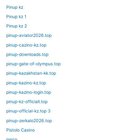
Pinup kz
Pinup kz 1
Pinup kz 2
pinup-aviator2026.top
pinup-cazino-kz.top
pinup-downloads.top
pinup-gate-of-olympus.top
pinup-kazakhstan-kk.top
pinup-kazino-kz.top
pinup-kazino-login.top
pinup-kz-officiall.top
pinup-official-kz.top 3
pinup-zerkalo2026.top
Pistolo Casino
pınco