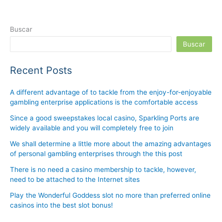
Buscar
Buscar
Recent Posts
A different advantage of to tackle from the enjoy-for-enjoyable
gambling enterprise applications is the comfortable access
Since a good sweepstakes local casino, Sparkling Ports are
widely available and you will completely free to join
We shall determine a little more about the amazing advantages
of personal gambling enterprises through the this post
There is no need a casino membership to tackle, however,
need to be attached to the Internet sites
Play the Wonderful Goddess slot no more than preferred online
casinos into the best slot bonus!