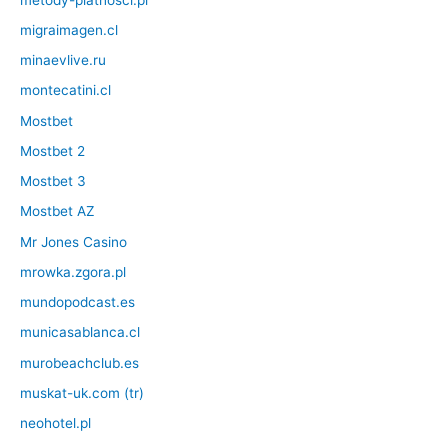
migraimagen.cl
minaevlive.ru
montecatini.cl
Mostbet
Mostbet 2
Mostbet 3
Mostbet AZ
Mr Jones Casino
mrowka.zgora.pl
mundopodcast.es
municasablanca.cl
murobeachclub.es
muskat-uk.com (tr)
neohotel.pl