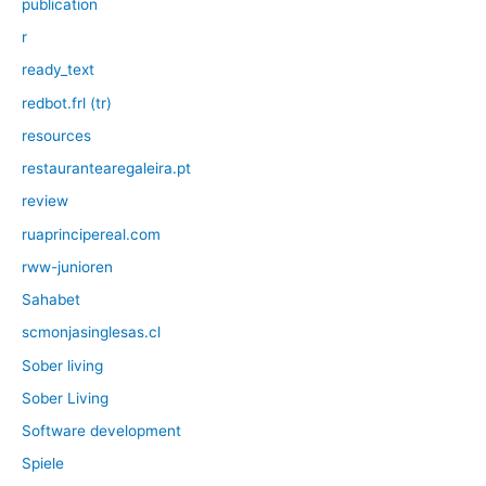
publication
r
ready_text
redbot.frl (tr)
resources
restaurantearegaleira.pt
review
ruaprincipereal.com
rww-junioren
Sahabet
scmonjasinglesas.cl
Sober living
Sober Living
Software development
Spiele