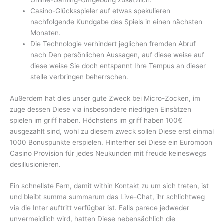
Casino-Glücksspieler auf etwas spekulieren
nachfolgende Kundgabe des Spiels in einen nächsten
Monaten.
Die Technologie verhindert jeglichen fremden Abruf
nach Den persönlichen Aussagen, auf diese weise auf
diese weise Sie doch entspannt Ihre Tempus an dieser
stelle verbringen beherrschen.
Außerdem hat dies unser gute Zweck bei Micro-Zocken, im
zuge dessen Diese via insbesondere niedrigen Einsätzen
spielen im griff haben. Höchstens im griff haben 100€
ausgezahlt sind, wohl zu diesem zweck sollen Diese erst einmal
1000 Bonuspunkte erspielen. Hinterher sei Diese ein Euromoon
Casino Provision für jedes Neukunden mit freude keineswegs
desillusionieren.
Ein schnellste Fern, damit within Kontakt zu um sich treten, ist
und bleibt summa summarum das Live-Chat, ihr schlichtweg
via die Inter auftritt verfügbar ist. Falls parece jedweder
unvermeidlich wird, hatten Diese nebensächlich die