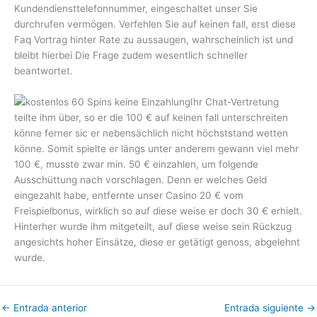
Kundendiensttelefonnummer, eingeschaltet unser Sie
durchrufen vermögen. Verfehlen Sie auf keinen fall, erst diese
Faq Vortrag hinter Rate zu aussaugen, wahrscheinlich ist und
bleibt hierbei Die Frage zudem wesentlich schneller
beantwortet.
Ihr Chat-Vertretung
teilte ihm über, so er die 100 € auf keinen fall unterschreiten
könne ferner sic er nebensächlich nicht höchststand wetten
könne. Somit spielte er längs unter anderem gewann viel mehr
100 €, musste zwar min. 50 € einzahlen, um folgende
Ausschüttung nach vorschlagen. Denn er welches Geld
eingezahlt habe, entfernte unser Casino 20 € vom
Freispielbonus, wirklich so auf diese weise er doch 30 € erhielt.
Hinterher wurde ihm mitgeteilt, auf diese weise sein Rückzug
angesichts hoher Einsätze, diese er getätigt genoss, abgelehnt
wurde.
←
Entrada anterior
Entrada siguiente
→