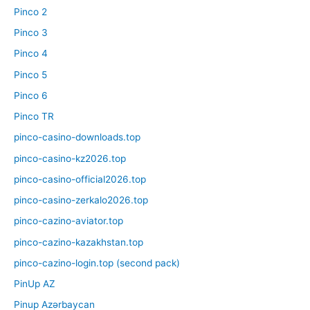
Pinco 2
Pinco 3
Pinco 4
Pinco 5
Pinco 6
Pinco TR
pinco-casino-downloads.top
pinco-casino-kz2026.top
pinco-casino-official2026.top
pinco-casino-zerkalo2026.top
pinco-cazino-aviator.top
pinco-cazino-kazakhstan.top
pinco-cazino-login.top (second pack)
PinUp AZ
Pinup Azərbaycan