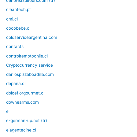
cenoteazultours.com (tr)
cleantech.pt
cmi.cl
cocobebe.cl
coldserviceargentina.com
contacts
controlremotochile.cl
Cryptocurrency service
darilospizzaboadilla.com
depana.cl
dolceflorgourmet.cl
downearms.com
e
e-german-up.net (tr)
elagentecine.cl