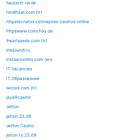
hautarzt-rw.de
hindihaat.com (tr)
httpstecnatox.catmejores-casinos-online
httpswww.comchay.de
iheartseeds.com (tr)
inasound.ru
instaanonimo.com (en)
IT Vacancies
IT Образование
iwizsol.com (tr)
jaya9casino
Jetton
jetton 23.09
Jetton Casino
jetton ru 23.09