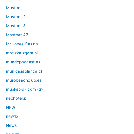
Mostbet
Mostbet 2
Mostbet 3
Mostbet AZ
Mr Jones Casino
mrowka.zgora.pl
mundopodcast.es
municasablanca.cl
murobeachclub.es
muskat-uk.com (tr)
neohotel.pl
NEW
new13
News