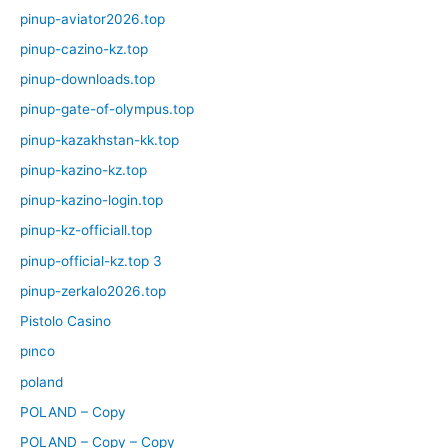
pinup-aviator2026.top
pinup-cazino-kz.top
pinup-downloads.top
pinup-gate-of-olympus.top
pinup-kazakhstan-kk.top
pinup-kazino-kz.top
pinup-kazino-login.top
pinup-kz-officiall.top
pinup-official-kz.top 3
pinup-zerkalo2026.top
Pistolo Casino
pınco
poland
POLAND – Copy
POLAND – Copy – Copy