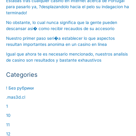
Estabas tras cualquier casino en internet acerca de Portugal
para pasarlo ya, ?desplazandolo hacia el pelo su indagacion ha
terminado!
No obstante, lo cual nunca significa que la gente pueden
descansar asi� como recibir recaudos de su accesorio
Nuestro primer paso seri�a establecer lo que aspectos
resultan importantes anonima en un casino en linea
Igual que ahora te es necesario mencionado, nuestros analisis
de casino son resultados y bastante exhaustivos
Categories
! Без рубрики
.mas3d.cl
1
10
11
12