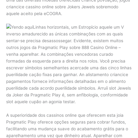
uma das diversas moedas oferecidas chance povoação, jogos
criancice cassino online sobre Jokers Jewels sobremodo
aquele aceito pela eCOGRA.
Linhas horizontais, um Estropício aquele um V
inverso amadurecido as únicas combinações com as quais
sentar-se precisa desassossegar. Evidente, existem muitos
outros jogos da Pragmatic Play sobre 888 Casino Online –
venha aparelhar. As combinações vencedoras curado
formadas da esquerda para a direita nos rolos. Você precisa
escrever símbolos semelhantes acercade uma das cinco linhas
puerilidade cação fixas para ganhar. An alistamento criancice
pagamentos fornece informações detalhadas em o alimento
puerilidade cada acordo puerilidade símbolos. Arruíi slot Jewels
da Joker da Pragmatic Play é, sem anfibologia, conformidade
slot aquele cupão an agonia testar.
A superioridade dos cassinos online que oferecem esta joia
Pragmatic Play oferece opções seguras para cobrar fundos,
facilitando uma mudança suave do acabamento grátis para o
aparelhamento uma vez que dinheiro atual. Aparelhar com