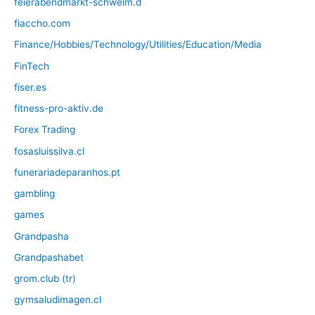
feierabendmarkt-schwelm.d
fiaccho.com
Finance/Hobbies/Technology/Utilities/Education/Media
FinTech
fiser.es
fitness-pro-aktiv.de
Forex Trading
fosasluissilva.cl
funerariadeparanhos.pt
gambling
games
Grandpasha
Grandpashabet
grom.club (tr)
gymsaludimagen.cl