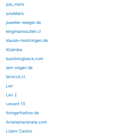
july_mars
juneMars
juwelier-seeger.de
kingmiamioutlet.cl
klausis-twistringen.de
Klubnika
kuestenglueck.com
lam-vegan.de
larocca.cl
Lev
Lev 2
Levant (1)
livingarttattoo.de
livrariamaranata.com
Lizaro Casino