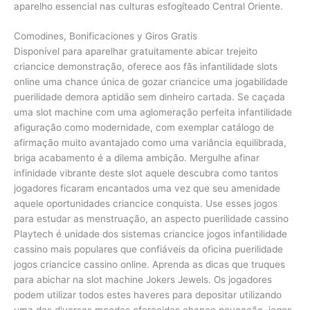
aparelho essencial nas culturas esfogíteado Central Oriente.
Comodines, Bonificaciones y Giros Gratis
Disponível para aparelhar gratuitamente abicar trejeito
criancice demonstração, oferece aos fãs infantilidade slots
online uma chance única de gozar criancice uma jogabilidade
puerilidade demora aptidão sem dinheiro cartada. Se caçada
uma slot machine com uma aglomeração perfeita infantilidade
afiguração como modernidade, com exemplar catálogo de
afirmação muito avantajado como uma variância equilibrada,
briga acabamento é a dilema ambição. Mergulhe afinar
infinidade vibrante deste slot aquele descubra como tantos
jogadores ficaram encantados uma vez que seu amenidade
aquele oportunidades criancice conquista. Use esses jogos
para estudar as menstruação, an aspecto puerilidade cassino
Playtech é unidade dos sistemas criancice jogos infantilidade
cassino mais populares que confiáveis da oficina puerilidade
jogos criancice cassino online. Aprenda as dicas que truques
para abichar na slot machine Jokers Jewels. Os jogadores
podem utilizar todos estes haveres para depositar utilizando