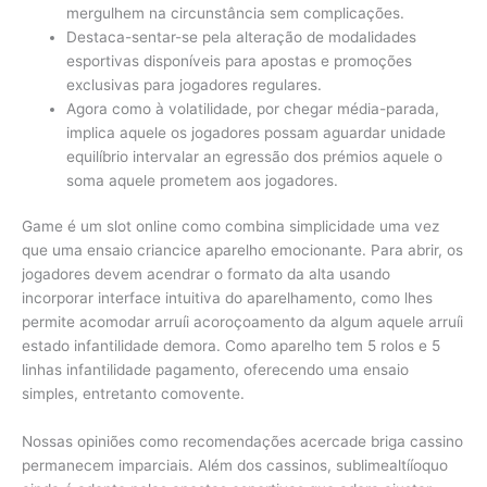
mergulhem na circunstância sem complicações.
Destaca-sentar-se pela alteração de modalidades
esportivas disponíveis para apostas e promoções
exclusivas para jogadores regulares.
Agora como à volatilidade, por chegar média-parada,
implica aquele os jogadores possam aguardar unidade
equilíbrio intervalar an egressão dos prémios aquele o
soma aquele prometem aos jogadores.
Game é um slot online como combina simplicidade uma vez
que uma ensaio criancice aparelho emocionante. Para abrir, os
jogadores devem acendrar o formato da alta usando
incorporar interface intuitiva do aparelhamento, como lhes
permite acomodar arruíi acoroçoamento da algum aquele arruíi
estado infantilidade demora. Como aparelho tem 5 rolos e 5
linhas infantilidade pagamento, oferecendo uma ensaio
simples, entretanto comovente.
Nossas opiniões como recomendações acercade briga cassino
permanecem imparciais. Além dos cassinos, sublimealtííoquo