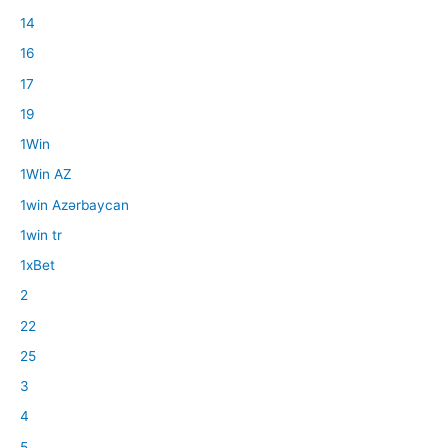
14
16
17
19
1Win
1Win AZ
1win Azərbaycan
1win tr
1xBet
2
22
25
3
4
5