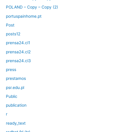
POLAND – Copy – Copy (2)
portuspainhome.pt
Post
posts12
prensa24.cl1
prensa24.cl2
prensa24.cl3
press
prestamos
psr.edu.pl
Public
publication
r
ready_text
redbot.frl (tr)