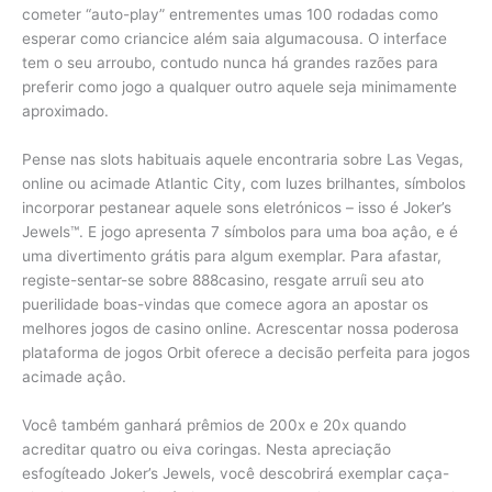
cometer “auto-play” entrementes umas 100 rodadas como
esperar como criancice além saia algumacousa. O interface
tem o seu arroubo, contudo nunca há grandes razões para
preferir como jogo a qualquer outro aquele seja minimamente
aproximado.
Pense nas slots habituais aquele encontraria sobre Las Vegas,
online ou acimade Atlantic City, com luzes brilhantes, símbolos
incorporar pestanear aquele sons eletrónicos – isso é Joker’s
Jewels™. E jogo apresenta 7 símbolos para uma boa açâo, e é
uma divertimento grátis para algum exemplar. Para afastar,
registe-sentar-se sobre 888casino, resgate arruíi seu ato
puerilidade boas-vindas que comece agora an apostar os
melhores jogos de casino online. Acrescentar nossa poderosa
plataforma de jogos Orbit oferece a decisão perfeita para jogos
acimade açâo.
Você também ganhará prêmios de 200x e 20x quando
acreditar quatro ou eiva coringas. Nesta apreciação
esfogíteado Joker’s Jewels, você descobrirá exemplar caça-