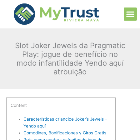
Ir
M
al
contenido
Slot Joker Jewels da Pragmatic
Play: jogue de benefício no
modo infantilidade Yendo aquí
atrbuição
Content
Características criancice Joker’s Jewels –
Yendo aquí
Comodines, Bonificaciones y Giros Gratis
Prós como contras esfogíteado jogo de