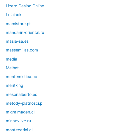
Lizaro Casino Online
Lolajack
mamistore.pt
mandarin-oriental.ru
masia-sa.es
massemillas.com
media
Melbet
mentemistica.co
meritking
mesonalberto.es
metody-platnosci.pl
migraimagen.cl
minaevlive.ru
montecatini.cl