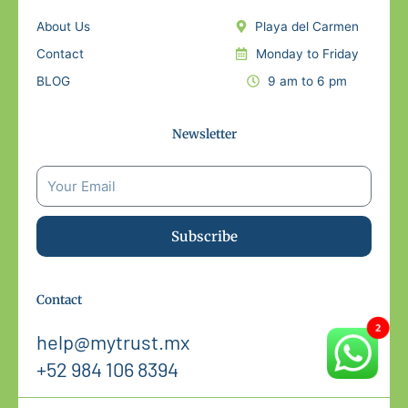
About Us
Playa del Carmen
Contact
Monday to Friday
BLOG
9 am to 6 pm
Newsletter
Subscribe
Contact
help@mytrust.mx
+52 984 106 8394