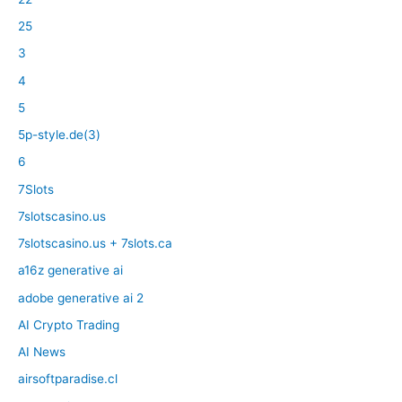
25
3
4
5
5p-style.de(3)
6
7Slots
7slotscasino.us
7slotscasino.us + 7slots.ca
a16z generative ai
adobe generative ai 2
AI Crypto Trading
AI News
airsoftparadise.cl