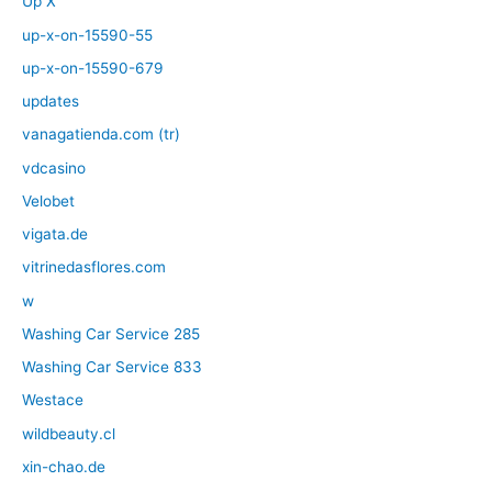
Up X
up-x-on-15590-55
up-x-on-15590-679
updates
vanagatienda.com (tr)
vdcasino
Velobet
vigata.de
vitrinedasflores.com
w
Washing Car Service 285
Washing Car Service 833
Westace
wildbeauty.cl
xin-chao.de