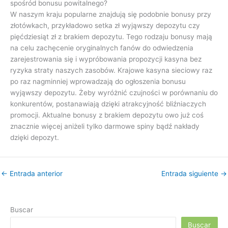
spośród bonusu powitalnego?
W naszym kraju popularne znajdują się podobnie bonusy przy
złotówkach, przykładowo setka zł wyjąwszy depozytu czy
pięćdziesiąt zł z brakiem depozytu. Tego rodzaju bonusy mają
na celu zachęcenie oryginalnych fanów do odwiedzenia
zarejestrowania się i wypróbowania propozycji kasyna bez
ryzyka straty naszych zasobów. Krajowe kasyna sieciowy raz
po raz nagminniej wprowadzają do ogłoszenia bonusu
wyjąwszy depozytu. Żeby wyróżnić czujności w porównaniu do
konkurentów, postanawiają dzięki atrakcyjność bliźniaczych
promocji. Aktualne bonusy z brakiem depozytu owo już coś
znacznie więcej aniżeli tylko darmowe spiny bądź nakłady
dzięki depozyt.
←
Entrada anterior
Entrada siguiente
→
Buscar
Buscar