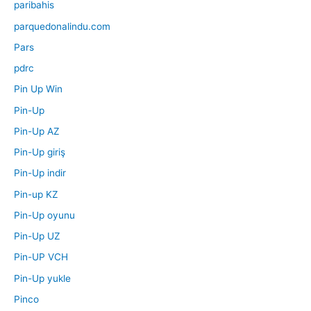
paribahis
parquedonalindu.com
Pars
pdrc
Pin Up Win
Pin-Up
Pin-Up AZ
Pin-Up giriş
Pin-Up indir
Pin-up KZ
Pin-Up oyunu
Pin-Up UZ
Pin-UP VCH
Pin-Up yukle
Pinco