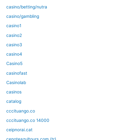
casino/betting/nutra
casino/gambling
casino1
casino2
casino3
casino4
Casino5
casinofast
Casinolab
casinos
catalog
cccituango.co
cccituango.co 14000
ceipnorai.cat
cenoteazultours.com (tr)