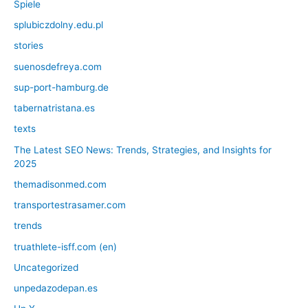
Spiele
splubiczdolny.edu.pl
stories
suenosdefreya.com
sup-port-hamburg.de
tabernatristana.es
texts
The Latest SEO News: Trends, Strategies, and Insights for
2025
themadisonmed.com
transportestrasamer.com
trends
truathlete-isff.com (en)
Uncategorized
unpedazodepan.es