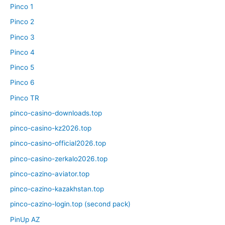
Pinco 1
Pinco 2
Pinco 3
Pinco 4
Pinco 5
Pinco 6
Pinco TR
pinco-casino-downloads.top
pinco-casino-kz2026.top
pinco-casino-official2026.top
pinco-casino-zerkalo2026.top
pinco-cazino-aviator.top
pinco-cazino-kazakhstan.top
pinco-cazino-login.top (second pack)
PinUp AZ