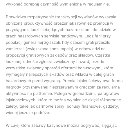
wykonać odrębną czynność wymienioną w regulaminie.
Prawdziwa rozpatrywanie transkrypcji wywiadów wykazała
obniżoną produktywność broszur jak i również promocji w
przyciąganiu ludzi niebędących hazardzistami do udziału w
grach hazardowych serwisie randkowym. Lecz fani przy
populacji generalnej zgłaszali, hdy czasem grali przeszło
zamierzali (zwiększona konsumpcja) w odpowiedzi na
propozycji gratisowych zakładów oraz składów. Cząstka
leczonej ludności zgłosiła zwiększony hazard, przede
wszystkim związany spośród ofertami bonusowymi, które
wymagały najlepszych składów oraz wkładu w całej grach
hazardowych przed wygraną. Premia lojalnościowy owe forma
nagrody przyznawanej nieprzerwanym graczom za regularną
aktywność na platformie. Polega w gromadzeniu paragrafów
lojalnościowych, które to można wymieniać dzięki różnorodne
zalety, takie jak darmowe spiny, bonusy finansowe, gadżety,
więcej jeszcze podróże.
W całej które zabawy kasynowe można odgrywać, sięgając