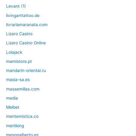
Levant (1)
livingarttattoo.de
livrariamaranata.com
Lizaro Casino
Lizaro Casino Online
Lolajack
mamistore.pt
mandarin-oriental.ru
masia-sa.es
massemillas.com
media
Melbet
mentemistica.co
meritking
mesonalberto.es