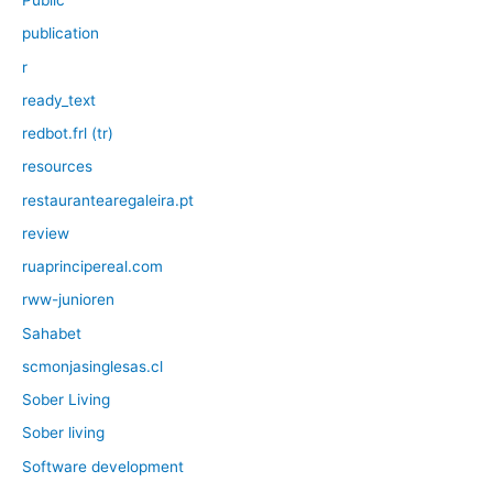
Public
publication
r
ready_text
redbot.frl (tr)
resources
restaurantearegaleira.pt
review
ruaprincipereal.com
rww-junioren
Sahabet
scmonjasinglesas.cl
Sober Living
Sober living
Software development