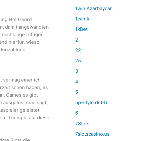
1win Azərbaycan
1win tr
ling Hot 6 wird
iert damit angewandten
1xBet
teschlange triftiger
2
nd hierfür, wieso
 Einzahlung
22
25
3
, vermag einer ich
4
rzeit schon haben, es
5
art Games es gibt
en ausgelöst man sagt,
5p-style.de(3)
spieler geleistet
6
rem Triumph, auf diese
7Slots
7slotscasino.us
ime Slots die