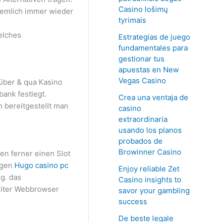
Casino lošimų
ziemlich immer wieder
tyrimais
elches
Estrategias de juego
fundamentales para
gestionar tus
apuestas en New
Vegas Casino
über & qua Kasino
bank festlegt.
Crea una ventaja de
 bereitgestellt man
casino
extraordinaria
usando los planos
probados de
Browinner Casino
en ferner einen Slot
ngen
Hugo casino pc
Enjoy reliable Zet
g. das
Casino insights to
beiter Webbrowser
savor your gambling
success
De beste legale