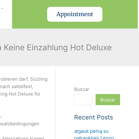
.
Appointment
a Keine Einzahlung Hot Deluxe
obieren darf. Sizzling
nach sattelfest,
Buscar
ing Hot Deluxe für
Buscar
.
Recent Posts
 Umsatzbedingungen
atgauk pelną su
patraukliais Legzo
 Alternativen tragen.