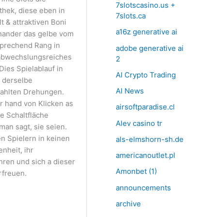
7slotscasino.us +
hek, diese eben in
7slots.ca
t & attraktiven Boni
a16z generative ai
inander das gelbe vom
sprechend Rang in
adobe generative ai
r abwechslungsreiches
2
Dies Spielablauf in
AI Crypto Trading
t derselbe
AI News
zahlten Drehungen.
r hand von Klicken as
airsoftparadise.cl
e Schaltfläche
Alev casino tr
an sagt, sie seien.
n Spielern in keinen
als-elmshorn-sh.de
nheit, ihr
americanoutlet.pl
hren und sich a dieser
Amonbet (1)
rfreuen.
announcements
archive