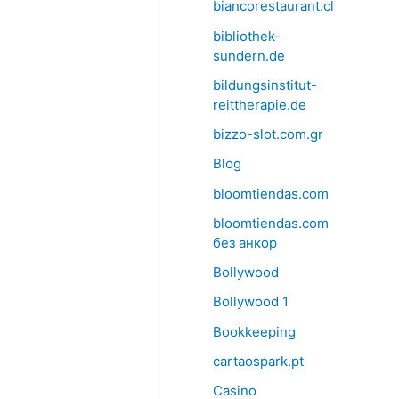
biancorestaurant.cl
bibliothek-
sundern.de
bildungsinstitut-
reittherapie.de
bizzo-slot.com.gr
Blog
bloomtiendas.com
bloomtiendas.com
без анкор
Bollywood
Bollywood 1
Bookkeeping
cartaospark.pt
Casino