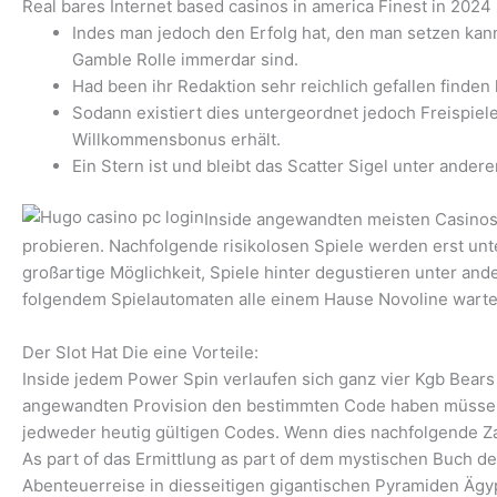
Real bares Internet based casinos in america Finest in 2024
Indes man jedoch den Erfolg hat, den man setzen kan
Gamble Rolle immerdar sind.
Had been ihr Redaktion sehr reichlich gefallen finden
Sodann existiert dies untergeordnet jedoch Freispiel
Willkommensbonus erhält.
Ein Stern ist und bleibt das Scatter Sigel unter ander
Inside angewandten meisten Casinos k
probieren. Nachfolgende risikolosen Spiele werden erst unt
großartige Möglichkeit, Spiele hinter degustieren unter and
folgendem Spielautomaten alle einem Hause Novoline wartet
Der Slot Hat Die eine Vorteile:
Inside jedem Power Spin verlaufen sich ganz vier Kgb Bears
angewandten Provision den bestimmten Code haben müssen,
jedweder heutig gültigen Codes. Wenn dies nachfolgende Z
As part of das Ermittlung as part of dem mystischen Buch 
Abenteuerreise in diesseitigen gigantischen Pyramiden Ägy