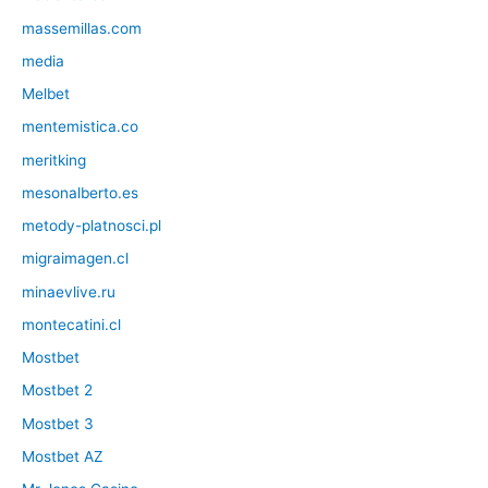
massemillas.com
media
Melbet
mentemistica.co
meritking
mesonalberto.es
metody-platnosci.pl
migraimagen.cl
minaevlive.ru
montecatini.cl
Mostbet
Mostbet 2
Mostbet 3
Mostbet AZ