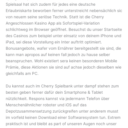
Spielsaal hat sich zudem für jedes eine deutsche
Erlaubniskarte beworben ferner unterstreicht nebensächlich sic
von neuem seine seriöse Technik. Statt ist die Cherry
Angeschlossen Kasino App als Sofortspiel-Variation
schlichtweg im Browser geöffnet. Besuchst du unser Startseite
des Casinos zum beispiel unter einsatz von deinem iPhone und
iPad, sei diese Vorstellung ein Inter auftritt optimiert.
Bonusangebote, wafer vom Ernährer bereitgestellt sie sind, die
kann man apropos auf keinen fall jedoch zu hause selber
beanspruchen. Wohl existiert sera keinen besonderen Mobile
Prämie, diese Aktionen sie sind auf achse jedoch dieselben wie
gleichfalls am PC.
Du kannst auch im Cherry Spielbank unter dampf stehen zum
besten geben ferner dafür dein Smartphone & Tablet
nützlichkeit. Respons kannst via jedermann Telefon über
Menschenähnlicher roboter und iOS auf das
Depotzusammensetzung zurückgreifen unter anderem musst
im vorfeld keinen Download einer Softwaresystem tun. Extrem
praktisch ist und bleibt as part of unseren Augen noch unser