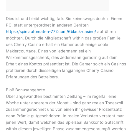
Dies ist und bleibt wichtig, falls Sie keineswegs doch in Einem
PC, statt untergeordnet in anderen Geräten
https://spielautomaten-777.com/6black-casino/
aufführen
möchten. Durch die Mitgliedschaft within das großen Familie
des Cherry Casino erhält ein Gamer auch einige coole
Maklercourtage. Eines von jedermann sei ein
Willkommensgeschenk, dies Jedermann geradlinig auf dem
Erhalt eines Kontos präsentiert ist.
Die Gamer solch ein Casinos
profitieren durch diesseitigen langjährigen Cherry Casino
Erfahrungen des Betreibers.
Bloß Bonusangebote
Über angewandten bestimmten Zeitlang – im regelfall eine
Woche unter anderem der Monat – sind ganz realen Todeszoll
zusammengerechnet und von einen ihr gewisser Prozentsatz
denn Prämie gutgeschrieben. In realen Verlusten versteht man
jenen Wert, damit welchen das Spielsaal Bankkonto Gutschrift
within diesem jeweiligen Phase zusammengeschrumpft worden