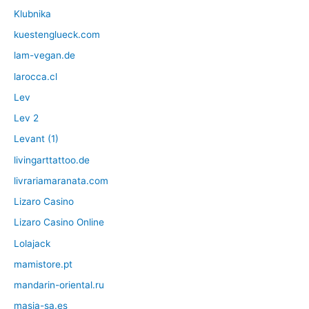
Klubnika
kuestenglueck.com
lam-vegan.de
larocca.cl
Lev
Lev 2
Levant (1)
livingarttattoo.de
livrariamaranata.com
Lizaro Casino
Lizaro Casino Online
Lolajack
mamistore.pt
mandarin-oriental.ru
masia-sa.es