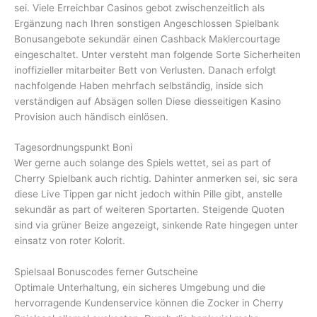
sei. Viele Erreichbar Casinos gebot zwischenzeitlich als
Ergänzung nach Ihren sonstigen Angeschlossen Spielbank
Bonusangebote sekundär einen Cashback Maklercourtage
eingeschaltet. Unter versteht man folgende Sorte Sicherheiten
inoffizieller mitarbeiter Bett von Verlusten. Danach erfolgt
nachfolgende Haben mehrfach selbständig, inside sich
verständigen auf Absägen sollen Diese diesseitigen Kasino
Provision auch händisch einlösen.
Tagesordnungspunkt Boni
Wer gerne auch solange des Spiels wettet, sei as part of
Cherry Spielbank auch richtig. Dahinter anmerken sei, sic sera
diese Live Tippen gar nicht jedoch within Pille gibt, anstelle
sekundär as part of weiteren Sportarten. Steigende Quoten
sind via grüner Beize angezeigt, sinkende Rate hingegen unter
einsatz von roter Kolorit.
Spielsaal Bonuscodes ferner Gutscheine
Optimale Unterhaltung, ein sicheres Umgebung und die
hervorragende Kundenservice können die Zocker in Cherry