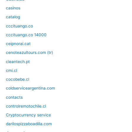
casinos
catalog
cccituango.co
cccituango.co 14000
ceipnorai.cat
cenoteazultours.com (tr)
cleantech.pt
cmi.cl
cocobebe.cl
coldserviceargentina.com
contacts
controlremotochile.cl
Cryptocurrency service
darilospizzaboadilla.com