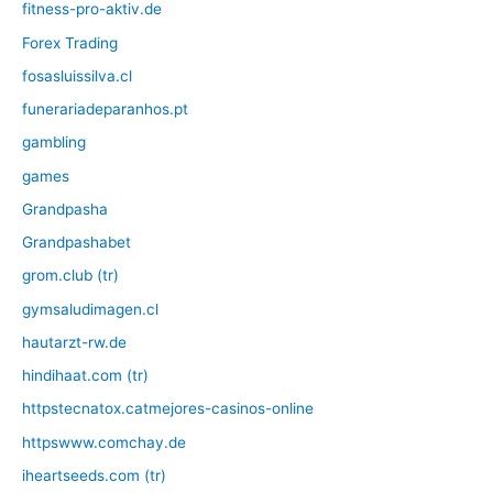
fitness-pro-aktiv.de
Forex Trading
fosasluissilva.cl
funerariadeparanhos.pt
gambling
games
Grandpasha
Grandpashabet
grom.club (tr)
gymsaludimagen.cl
hautarzt-rw.de
hindihaat.com (tr)
httpstecnatox.catmejores-casinos-online
httpswww.comchay.de
iheartseeds.com (tr)