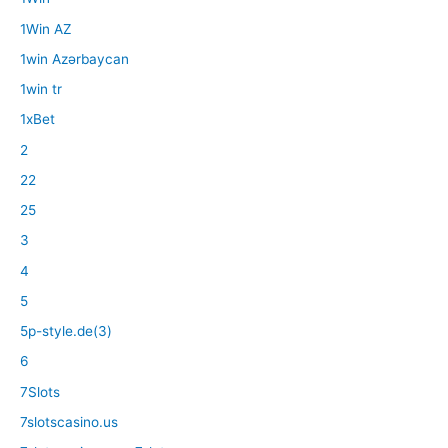
1Win AZ
1win Azərbaycan
1win tr
1xBet
2
22
25
3
4
5
5p-style.de(3)
6
7Slots
7slotscasino.us