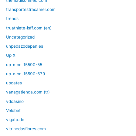
themadisonmed.com
transportestrasamer.com
trends
truathlete-isff.com (en)
Uncategorized
unpedazodepan.es
Up X
up-x-on-15590-55
up-x-on-15590-679
updates
vanagatienda.com (tr)
vdcasino
Velobet
vigata.de
vitrinedasflores.com