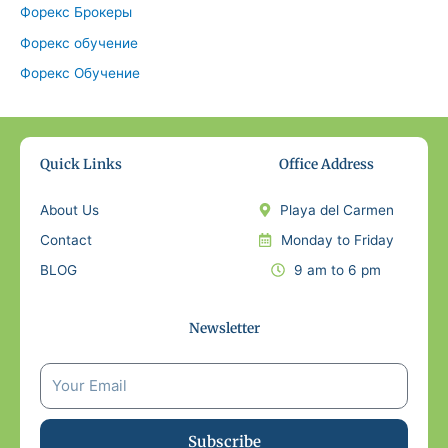
Форекс Брокеры
Форекс обучение
Форекс Обучение
Quick Links
Office Address
About Us
Playa del Carmen
Contact
Monday to Friday
BLOG
9 am to 6 pm
Newsletter
Subscribe