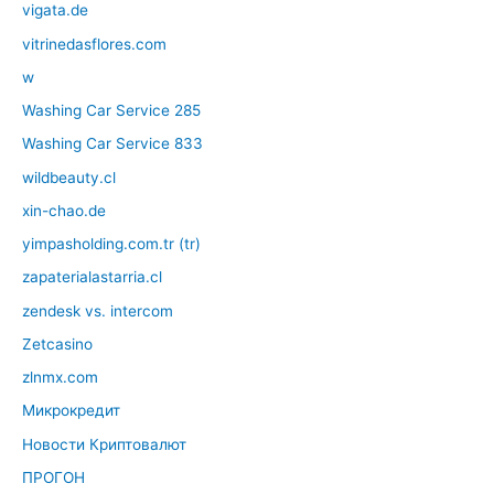
vigata.de
vitrinedasflores.com
w
Washing Car Service 285
Washing Car Service 833
wildbeauty.cl
xin-chao.de
yimpasholding.com.tr (tr)
zapaterialastarria.cl
zendesk vs. intercom
Zetcasino
zlnmx.com
Микрокредит
Новости Криптовалют
ПРОГОН