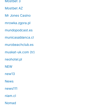
Mostbet 3
Mostbet AZ
Mr Jones Casino
mrowka.zgora.pl
mundopodcast.es
municasablanca.cl
murobeachclub.es
muskat-uk.com (tr)
neohotel.pl
NEW
new13
News
news111
niam.cl
Nomad