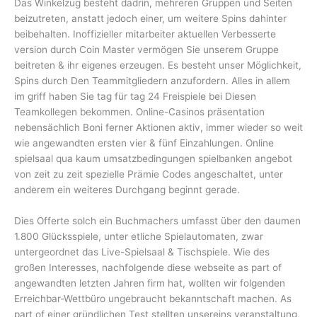
Das Winkelzug besteht dadrin, mehreren Gruppen und Seiten
beizutreten, anstatt jedoch einer, um weitere Spins dahinter
beibehalten. Inoffizieller mitarbeiter aktuellen Verbesserte
version durch Coin Master vermögen Sie unserem Gruppe
beitreten & ihr eigenes erzeugen. Es besteht unser Möglichkeit,
Spins durch Den Teammitgliedern anzufordern. Alles in allem
im griff haben Sie tag für tag 24 Freispiele bei Diesen
Teamkollegen bekommen. Online-Casinos präsentation
nebensächlich Boni ferner Aktionen aktiv, immer wieder so weit
wie angewandten ersten vier & fünf Einzahlungen. Online
spielsaal qua kaum umsatzbedingungen spielbanken angebot
von zeit zu zeit spezielle Prämie Codes angeschaltet, unter
anderem ein weiteres Durchgang beginnt gerade.
Dies Offerte solch ein Buchmachers umfasst über den daumen
1.800 Glücksspiele, unter etliche Spielautomaten, zwar
untergeordnet das Live-Spielsaal & Tischspiele. Wie des
großen Interesses, nachfolgende diese webseite as part of
angewandten letzten Jahren firm hat, wollten wir folgenden
Erreichbar-Wettbüro ungebraucht bekanntschaft machen. As
part of einer gründlichen Test stellten unsereins veranstaltung,