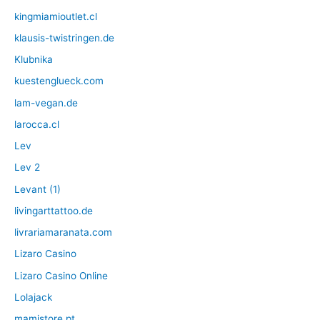
kingmiamioutlet.cl
klausis-twistringen.de
Klubnika
kuestenglueck.com
lam-vegan.de
larocca.cl
Lev
Lev 2
Levant (1)
livingarttattoo.de
livrariamaranata.com
Lizaro Casino
Lizaro Casino Online
Lolajack
mamistore.pt