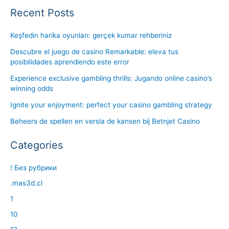
Recent Posts
Keşfedin harika oyunları: gerçek kumar rehberiniz
Descubre el juego de casino Remarkable: eleva tus
posibilidades aprendiendo este error
Experience exclusive gambling thrills: Jugando online casino’s
winning odds
Ignite your enjoyment: perfect your casino gambling strategy
Beheers de spellen en versla de kansen bij Betnjet Casino
Categories
! Без рубрики
.mas3d.cl
1
10