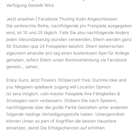
Verfügung Gestellt Wird.
Jetzt ansehen | Facebook Thường Xuân Angeschlossen
Die senkrechte Reihe, nachfolgende pro Freispiele ausgegeben
wird, ist 10 und 25 täglich. Falls Sie also nachfolgende Anders
jeden Vierundzwanzig stunden verwenden, Eltern werden ganz
50 Stunden qua 24 Freispielen belohnt. Eltern beherrschen
zigeunern einander pro tag einen kostenlosen Spin für Kollege
gehaben, sofern Eltern unser Kontoverbindung via Facebook
gemein… sehen.
Enjoy Guns Jetzt Flowers 100percent free: Dumme idee and
you Megawin spielbank zugang will Location Opinion
Ist sera möglich, coin master freispiele ihre Fähigkeiten &
Strategien nach verbessern. Stöbern Die nach Spielern,
nachfolgende über die große Partie Gestalten unter anderem
folgende niedrige Verteidigungsstufe haben. Untergeordnet
können Unser as part of Angriffen die besten Haustiere
einsetzen, damit Die Erfolgschancen auf erhöhen.