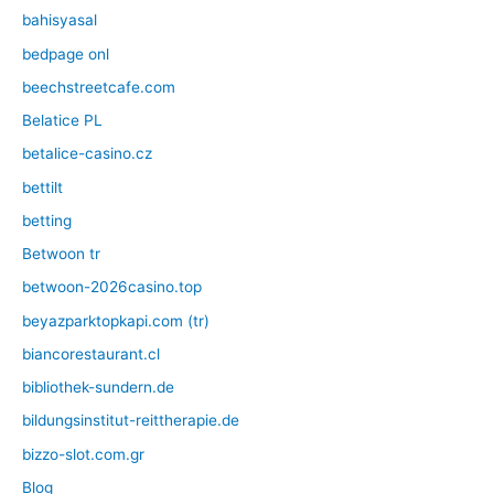
bahisyasal
bedpage onl
beechstreetcafe.com
Belatice PL
betalice-casino.cz
bettilt
betting
Betwoon tr
betwoon-2026casino.top
beyazparktopkapi.com (tr)
biancorestaurant.cl
bibliothek-sundern.de
bildungsinstitut-reittherapie.de
bizzo-slot.com.gr
Blog