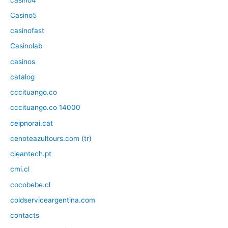
Casino5
casinofast
Casinolab
casinos
catalog
cccituango.co
cccituango.co 14000
ceipnorai.cat
cenoteazultours.com (tr)
cleantech.pt
cmi.cl
cocobebe.cl
coldserviceargentina.com
contacts