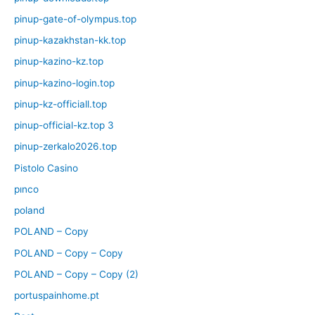
pinup-gate-of-olympus.top
pinup-kazakhstan-kk.top
pinup-kazino-kz.top
pinup-kazino-login.top
pinup-kz-officiall.top
pinup-official-kz.top 3
pinup-zerkalo2026.top
Pistolo Casino
pınco
poland
POLAND – Copy
POLAND – Copy – Copy
POLAND – Copy – Copy (2)
portuspainhome.pt