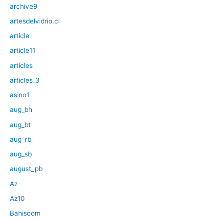
archive9
artesdelvidrio.cl
article
article11
articles
articles_3
asino1
aug_bh
aug_bt
aug_rb
aug_sb
august_pb
Az
Az10
Bahiscom