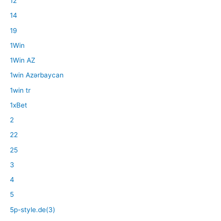
12
14
19
1Win
1Win AZ
1win Azərbaycan
1win tr
1xBet
2
22
25
3
4
5
5p-style.de(3)