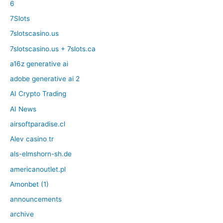
6
7Slots
7slotscasino.us
7slotscasino.us + 7slots.ca
a16z generative ai
adobe generative ai 2
AI Crypto Trading
AI News
airsoftparadise.cl
Alev casino tr
als-elmshorn-sh.de
americanoutlet.pl
Amonbet (1)
announcements
archive