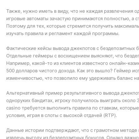
Также, нужно иметь в виду, что не каждая развлечения 
игровые автоматы зачастую принимаются полностью, а с
Поэтому для тех, которые стремится получить максимал
изучать правила и регламент каждой программы.
Фактические кейсы вывода джекпотов с бездепозитных 
Отдельные геймеры с восхищением выясняют, что безде
Например, какой-то из клиентов известного онлайн-кази
500 долларов чистого дохода. Как это вышло? Геймер и
изменчивостью, что позволило ему удерживать баланс на
Альтернативный пример результативного вывода джекпот
одноруких бандитах, игроку получилось выиграть около 3
casino требуется выполнить правила по ставкам, которые
условия, играя в слоты с высокой отдачей (RTP).
Данные истории подтверждают, что с грамотном методе 
извлечь выгоду из бездепозитных бонусов. Однако важно