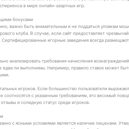
спириенса в мире онлайн-азартных игр.
ящими бонусами
азино, важно быть внимательным и не поддаться уловкам мо
рового клуба. В случае, если сайт предоставляет чрезвыча
а. Сертифицированные игорные заведения всегда размещают
ьно анализировать требования начисления вознаграждений
 едва ли выполнимы. Например, правило ставок может быт
ыми.
тальных игроков. Если большинство пользователи выражаю
не соотносятся с указанным требованиям, это весомый пово
тзывы и солидную статус среди игроков.
ми
зино с ясными условиями является наличие лицензии. Утв