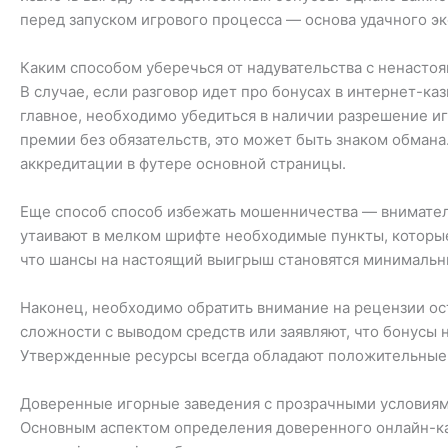
перед запуском игрового процесса — основа удачного эк
Каким способом уберечься от надувательства с ненасто
В случае, если разговор идет про бонусах в интернет-к
главное, необходимо убедиться в наличии разрешение иг
премии без обязательств, это может быть знаком обман
аккредитации в футере основной страницы.
Еще способ способ избежать мошенничества — внимател
утаивают в мелком шрифте необходимые пункты, которые
что шансы на настоящий выигрыш становятся минимальн
Наконец, необходимо обратить внимание на рецензии ос
сложности с выводом средств или заявляют, что бонусы 
Утвержденные ресурсы всегда обладают положительные о
Доверенные игорные заведения с прозрачными условия
Основным аспектом определения доверенного онлайн-ка