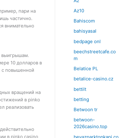
Az
Az10
пример, пари на
ишь частично.
Bahiscom
ся внимательно
bahisyasal
bedpage onl
beechstreetcafe.co
м выигрышам.
m
мере 10 долларов в
Belatice PL
ы с повышенной
betalice-casino.cz
bettilt
здных вращений на
betting
остижений в pinko
мел реализовать
Betwoon tr
betwoon-
2026casino.top
 действительно
и в pinko casino
beyazparktopkapi.co