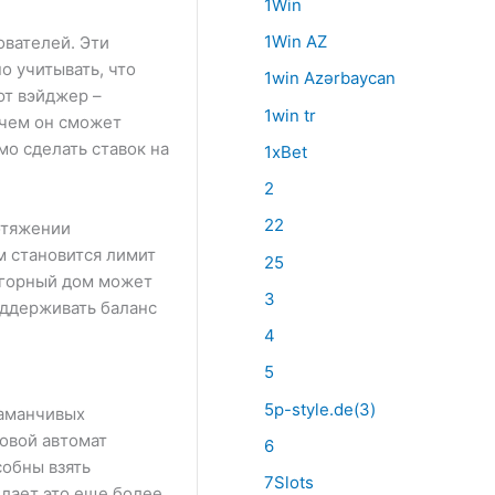
1Win
1Win AZ
ователей. Эти
о учитывать, что
1win Azərbaycan
ют вэйджер –
1win tr
 чем он сможет
мо сделать ставок на
1xBet
2
22
отяжении
м становится лимит
25
игорный дом может
3
оддерживать баланс
4
5
5p-style.de(3)
заманчивых
ровой автомат
6
собны взять
7Slots
елает это еще более