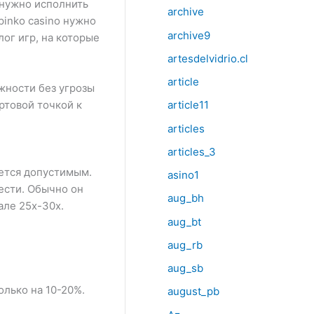
 нужно исполнить
archive
pinko casino нужно
archive9
ог игр, на которые
artesdelvidrio.cl
article
жности без угрозы
ртовой точкой к
article11
articles
articles_3
ается допустимым.
asino1
ести. Обычно он
aug_bh
але 25x-30x.
aug_bt
aug_rb
aug_sb
олько на 10-20%.
august_pb