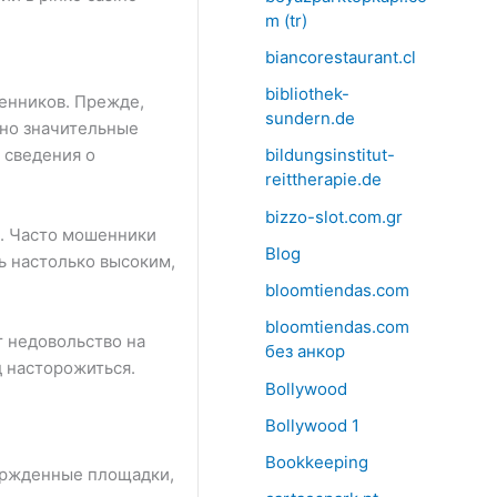
m (tr)
biancorestaurant.cl
bibliothek-
шенников. Прежде,
sundern.de
йно значительные
 сведения о
bildungsinstitut-
reittherapie.de
bizzo-slot.com.gr
. Часто мошенники
Blog
ь настолько высоким,
bloomtiendas.com
bloomtiendas.com
т недовольство на
без анкор
д насторожиться.
Bollywood
Bollywood 1
Bookkeeping
ержденные площадки,