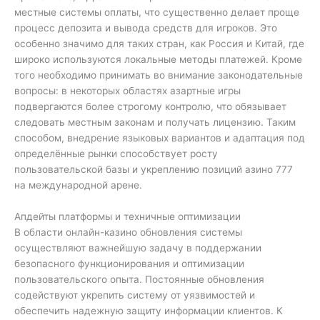
местные системы оплаты, что существенно делает проще
процесс депозита и вывода средств для игроков. Это
особенно значимо для таких стран, как Россия и Китай, где
широко используются локальные методы платежей. Кроме
того необходимо принимать во внимание законодательные
вопросы: в некоторых областях азартные игры
подвергаются более строгому контролю, что обязывает
следовать местным законам и получать лицензию. Таким
способом, внедрение языковых вариантов и адаптация под
определённые рынки способствует росту
пользовательской базы и укреплению позиций азино 777
на международной арене.
Апдейты платформы и техничные оптимизации
В области онлайн-казино обновления системы
осуществляют важнейшую задачу в поддержании
безопасного функционирования и оптимизации
пользовательского опыта. Постоянные обновления
содействуют укрепить систему от уязвимостей и
обеспечить надежную защиту информации клиентов. К