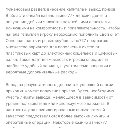
Финансовый раздел: внесение капитала и вывод призов
В области онлайн казино азино 777 депозит денег и
получение добычи являются важнейшими аспектами,
влияющими на комфортность и привлекательность. Чтобы
начала геймплея игроку необходимо пополнить свой счет.
Основная часть игровых клубов azino777 предлагают
множество вариантов для пополнения счета: от
пластиковых карт до электронных кошельков и цифровых
валют. Такое даёт возможность игрокам определять
наиболее удобный вариант, с учётом темп операции и
вероятные дополнительные расходы.
Вслед за результативного депозита и успешной партии
приходит момент получения призов. Здесь необходимо
учесть лимиты вывода, меняющиеся в зависимости от
уровня пользователя или используемого варианта. В
частности, для привилегированных пользователей
зачастую предоставляются более высокие лимиты и
оперативные операции. Некоторые казино азино777