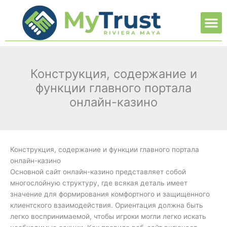
Ir
M
al
contenido
Конструкция, содержание и
функции главного портала
онлайн-казино
Конструкция, содержание и функции главного портала
онлайн-казино
Основной сайт онлайн-казино представляет собой
многослойную структуру, где всякая деталь имеет
значение для формирования комфортного и защищенного
клиентского взаимодействия. Ориентация должна быть
легко воспринимаемой, чтобы игроки могли легко искать