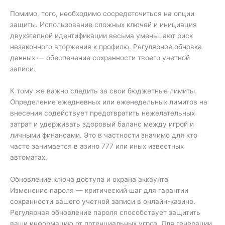
Помимо, того, необходимо сосредоточиться на опции
защиты. Использование сложных ключей и инициация
двухэтапной идентификации весьма уменьшают риск
незаконного вторжения к профилю. Регулярное обновка
данных — обеспечение сохранности твоего учетной
записи.
К тому же важно следить за свои бюджетные лимиты.
Определение ежедневных или еженедельных лимитов на
внесения содействует предотвратить нежелательных
затрат и удерживать здоровый баланс между игрой и
личными финансами. Это в частности значимо для кто
часто занимается в азино 777 или иных известных
автоматах.
Обновление ключа доступа и охрана аккаунта
Изменение пароля — критический шаг для гарантии
сохранности вашего учетной записи в онлайн-казино.
Регулярная обновление пароля способствует защитить
ваши информацию от потенциальных угроз. Для генерации