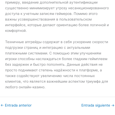
примеру, введение дополнительной аутентификации
существенно минимизирует угрозу несанкционированного
доступа к учетным записям геймеров. Помимо этого
важны усовершенствования в пользовательском
интерфейсе, которые делают ориентацию более логичной и
комфортной.
Техничные апгрейды содержат в себя ускорение скорости
подгрузки страниц и интеграцию с актуальными
платежными системами. С помощью этим улучшениям
игроки способны наслаждаться более гладким геймплеем
без задержек и быстро пополнять. Данные действия не
просто поднимают степень надёжности к платформе, а
также содействуют увеличению числа постоянных
клиентов, что является важнейшим аспектом триумфа для
любого онлайн-казино.
←
Entrada anterior
Entrada siguiente
→