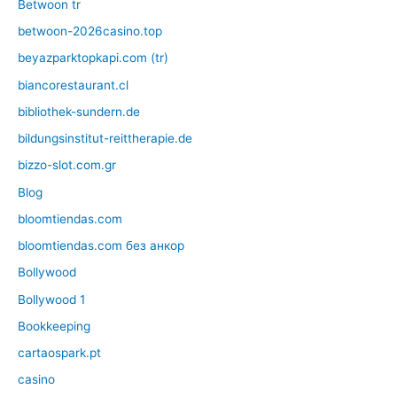
Betwoon tr
betwoon-2026casino.top
beyazparktopkapi.com (tr)
biancorestaurant.cl
bibliothek-sundern.de
bildungsinstitut-reittherapie.de
bizzo-slot.com.gr
Blog
bloomtiendas.com
bloomtiendas.com без анкор
Bollywood
Bollywood 1
Bookkeeping
cartaospark.pt
casino