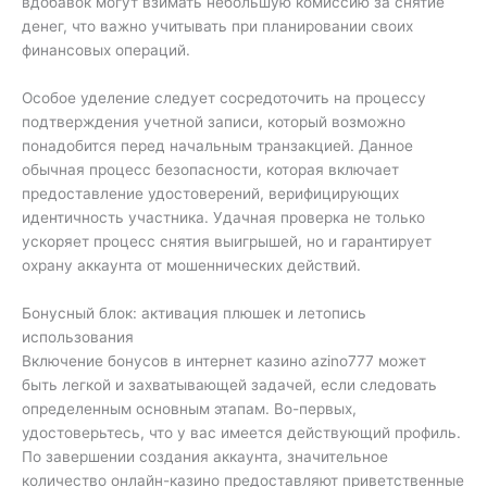
вдобавок могут взимать небольшую комиссию за снятие
денег, что важно учитывать при планировании своих
финансовых операций.
Особое уделение следует сосредоточить на процессу
подтверждения учетной записи, который возможно
понадобится перед начальным транзакцией. Данное
обычная процесс безопасности, которая включает
предоставление удостоверений, верифицирующих
идентичность участника. Удачная проверка не только
ускоряет процесс снятия выигрышей, но и гарантирует
охрану аккаунта от мошеннических действий.
Бонусный блок: активация плюшек и летопись
использования
Включение бонусов в интернет казино azino777 может
быть легкой и захватывающей задачей, если следовать
определенным основным этапам. Во-первых,
удостоверьтесь, что у вас имеется действующий профиль.
По завершении создания аккаунта, значительное
количество онлайн-казино предоставляют приветственные