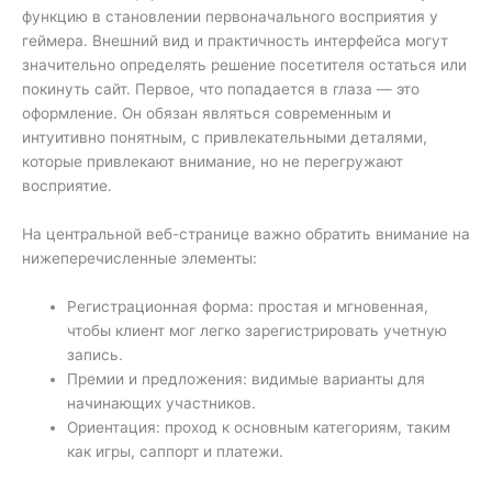
функцию в становлении первоначального восприятия у
геймера. Внешний вид и практичность интерфейса могут
значительно определять решение посетителя остаться или
покинуть сайт. Первое, что попадается в глаза — это
оформление. Он обязан являться современным и
интуитивно понятным, с привлекательными деталями,
которые привлекают внимание, но не перегружают
восприятие.
На центральной веб-странице важно обратить внимание на
нижеперечисленные элементы:
Регистрационная форма: простая и мгновенная,
чтобы клиент мог легко зарегистрировать учетную
запись.
Премии и предложения: видимые варианты для
начинающих участников.
Ориентация: проход к основным категориям, таким
как игры, саппорт и платежи.