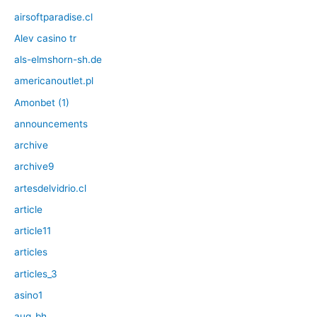
airsoftparadise.cl
Alev casino tr
als-elmshorn-sh.de
americanoutlet.pl
Amonbet (1)
announcements
archive
archive9
artesdelvidrio.cl
article
article11
articles
articles_3
asino1
aug_bh