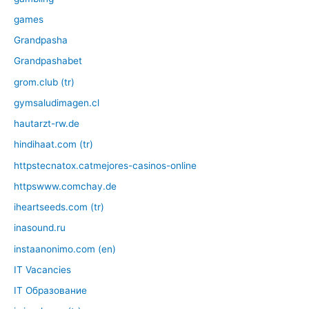
games
Grandpasha
Grandpashabet
grom.club (tr)
gymsaludimagen.cl
hautarzt-rw.de
hindihaat.com (tr)
httpstecnatox.catmejores-casinos-online
httpswww.comchay.de
iheartseeds.com (tr)
inasound.ru
instaanonimo.com (en)
IT Vacancies
IT Образование