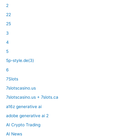
2
22
25
3
4
5
5p-style.de(3)
6
7Slots
7slotscasino.us
7slotscasino.us + 7slots.ca
a16z generative ai
adobe generative ai 2
AI Crypto Trading
AI News