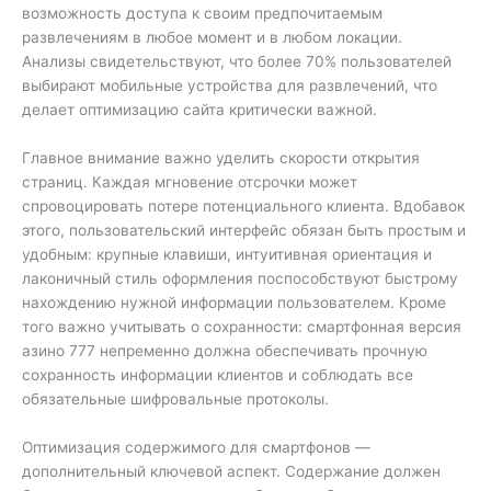
возможность доступа к своим предпочитаемым
развлечениям в любое момент и в любом локации.
Анализы свидетельствуют, что более 70% пользователей
выбирают мобильные устройства для развлечений, что
делает оптимизацию сайта критически важной.
Главное внимание важно уделить скорости открытия
страниц. Каждая мгновение отсрочки может
спровоцировать потере потенциального клиента. Вдобавок
этого, пользовательский интерфейс обязан быть простым и
удобным: крупные клавиши, интуитивная ориентация и
лаконичный стиль оформления поспособствуют быстрому
нахождению нужной информации пользователем. Кроме
того важно учитывать о сохранности: смартфонная версия
азино 777 непременно должна обеспечивать прочную
сохранность информации клиентов и соблюдать все
обязательные шифровальные протоколы.
Оптимизация содержимого для смартфонов —
дополнительный ключевой аспект. Содержание должен