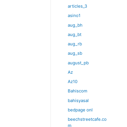
articles_3
asino1
aug_bh
aug_bt
aug_rb
aug_sb
august_pb
Az
Az10
Bahiscom
bahisyasal
bedpage onl
beechstreetcafe.co
m