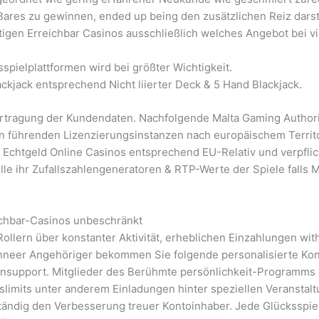
Bares zu gewinnen, ended up being den zusätzlichen Reiz darste
tigen Erreichbar Casinos ausschließlich welches Angebot bei vi
spielplattformen wird bei größter Wichtigkeit.
ckjack entsprechend Nicht liierter Deck & 5 Hand Blackjack.
ertragung der Kundendaten. Nachfolgende Malta Gaming Authori
en führenden Lizenzierungsinstanzen nach europäischem Territ
Echtgeld Online Casinos entsprechend EU-Relativ und verpflic
lle ihr Zufallszahlengeneratoren & RTP-Werte der Spiele falls
ichbar-Casinos unbeschränkt
llern über konstanter Aktivität, erheblichen Einzahlungen wit
nneer Angehöriger bekommen Sie folgende personalisierte Kon
nsupport. Mitglieder des Berühmte persönlichkeit-Programms 
slimits unter anderem Einladungen hinter speziellen Veranstal
ndig den Verbesserung treuer Kontoinhaber. Jede Glücksspiel, 