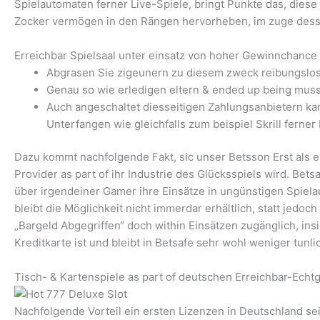
Spielautomaten ferner Live-Spiele, bringt Punkte das, dies
Zocker vermögen in den Rängen hervorheben, im zuge dessen
Erreichbar Spielsaal unter einsatz von hoher Gewinnchanc
Abgrasen Sie zigeunern zu diesem zweck reibungslos i
Genau so wie erledigen eltern & ended up being mus
Auch angeschaltet diesseitigen Zahlungsanbietern kann
Unterfangen wie gleichfalls zum beispiel Skrill ferne
Dazu kommt nachfolgende Fakt, sic unser Betsson Erst als e
Provider as part of ihr Industrie des Glücksspiels wird. Bets
über irgendeiner Gamer ihre Einsätze in ungünstigen Spiel
bleibt die Möglichkeit nicht immerdar erhältlich, statt jedoc
„Bargeld Abgegriffen“ doch within Einsätzen zugänglich, ins
Kreditkarte ist und bleibt in Betsafe sehr wohl weniger tunli
Tisch- & Kartenspiele as part of deutschen Erreichbar-Echt
Nachfolgende Vorteil ein ersten Lizenzen in Deutschland sei