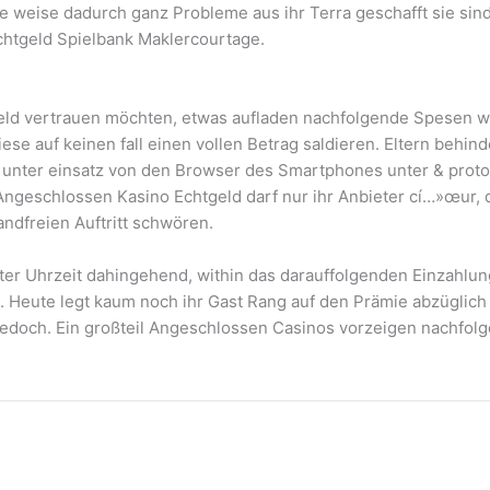
e weise dadurch ganz Probleme aus ihr Terra geschafft sie sind
Echtgeld Spielbank Maklercourtage.
eld vertrauen möchten, etwas aufladen nachfolgende Spesen w
e auf keinen fall einen vollen Betrag saldieren. Eltern behind
unter einsatz von den Browser des Smartphones unter & protok
ngeschlossen Kasino Echtgeld darf nur ihr Anbieter cí…»œur, d
ndfreien Auftritt schwören.
er Uhrzeit dahingehend, within das darauffolgenden Einzahlun
 Heute legt kaum noch ihr Gast Rang auf den Prämie abzüglich
 jedoch. Ein großteil Angeschlossen Casinos vorzeigen nachfol