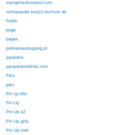
orangeriesliverpool.com
orthopaedie-koe22-bochum.de
Pablic
page
pages
palmeirasshopping.pt
paribahis
parquedonalindu.com
Pars
pdrc
Pin Up Win
Pin-Up
Pin-Up AZ
Pin-Up giriş
Pin-Up indir