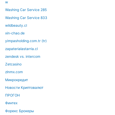
w
Washing Car Service 285
Washing Car Service 833
wildbeauty.cl
xin-chao.de
yimpasholding.com.tr (tr)
zapaterialastarria.cl
zendesk vs. intercom
Zetcasino
zlnmx.com
Микрокредит
Новости Криптовалют
ПРОГОН
Финтех
Форекс Брокеры