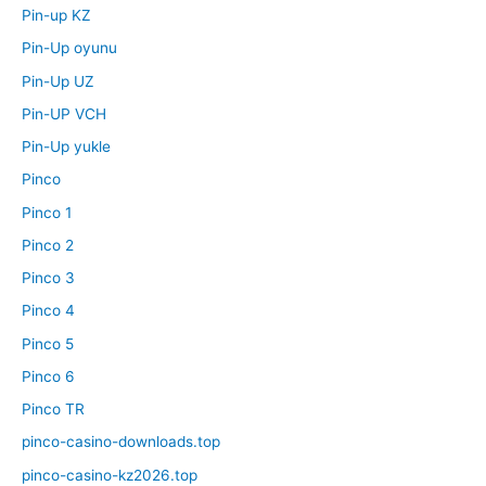
Pin-up KZ
Pin-Up oyunu
Pin-Up UZ
Pin-UP VCH
Pin-Up yukle
Pinco
Pinco 1
Pinco 2
Pinco 3
Pinco 4
Pinco 5
Pinco 6
Pinco TR
pinco-casino-downloads.top
pinco-casino-kz2026.top