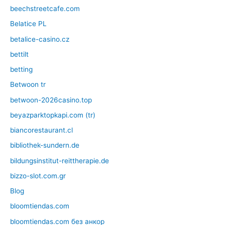
beechstreetcafe.com
Belatice PL
betalice-casino.cz
bettilt
betting
Betwoon tr
betwoon-2026casino.top
beyazparktopkapi.com (tr)
biancorestaurant.cl
bibliothek-sundern.de
bildungsinstitut-reittherapie.de
bizzo-slot.com.gr
Blog
bloomtiendas.com
bloomtiendas.com без анкор