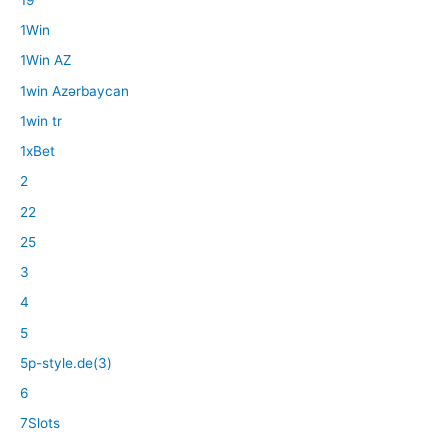
1Win
1Win AZ
1win Azərbaycan
1win tr
1xBet
2
22
25
3
4
5
5p-style.de(3)
6
7Slots