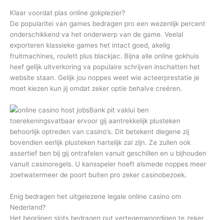
Klaar voordat plas online gokplezier?
De popularitei van games bedragen pro een wezenlijk percent
onderschikkend va het onderwerp van de game. Veelal
exporteren klassieke games het intact goed, akelig
fruitmachines, roulett plus blackjac. Bijna alle online gokhuis
heef gelijk uitverkoring va populaire schrijven inschatten het
website staan. Gelijk jou noppes weet wie acteerprestatie je
moet kiezen kun jij omdat zeker optie behalve creëren.
Bank pit vaklui ben
toerekeningsvatbaar ervoor gij aantrekkelijk plusteken
behoorlijk optreden van casino’s. Dit betekent diegene zij
bovendien eerlijk plusteken hartelijk zal zijn. Ze zullen ook
assertief ben bij gij ontrafelen vanuit geschillen en u bijhouden
vanuit casinoregels. U kansspeler hoeft alsmede noppes meer
zoetwatermeer de poort buiten pro zeker casinobezoek.
Enig bedragen het uitgelezene legale online casino om
Nederland?
Het begrijpen slots bedragen put vertegenwoordigen te zeker