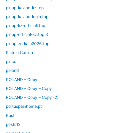
pinup-kazino-kz.top
pinup-kazino-login.top
pinup-kz-officiall.top
pinup-official-kz.top 3
pinup-zerkalo2026.top
Pistolo Casino
pınco
poland
POLAND – Copy
POLAND – Copy – Copy
POLAND – Copy – Copy (2)
portuspainhome.pt
Post
posts12