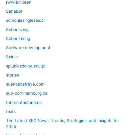
rww-junioren
Sahabet
scmonjasinglesas.cl
Sober living
Sober Living
Software development
Spiele
splubiczdolny.edu.pl
stories
suenosdefreya.com
sup-port-hamburg.de
tabernatristana.es
texts
The Latest SEO News: Trends, Strategies, and Insights for
2025