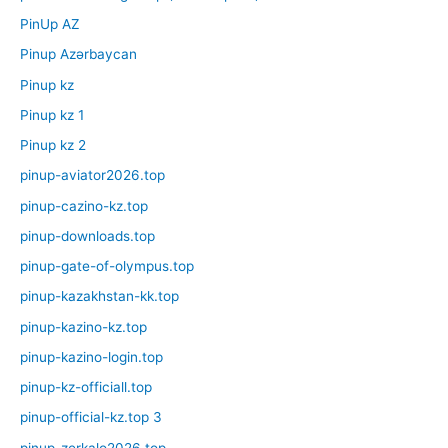
PinUp AZ
Pinup Azərbaycan
Pinup kz
Pinup kz 1
Pinup kz 2
pinup-aviator2026.top
pinup-cazino-kz.top
pinup-downloads.top
pinup-gate-of-olympus.top
pinup-kazakhstan-kk.top
pinup-kazino-kz.top
pinup-kazino-login.top
pinup-kz-officiall.top
pinup-official-kz.top 3
pinup-zerkalo2026.top