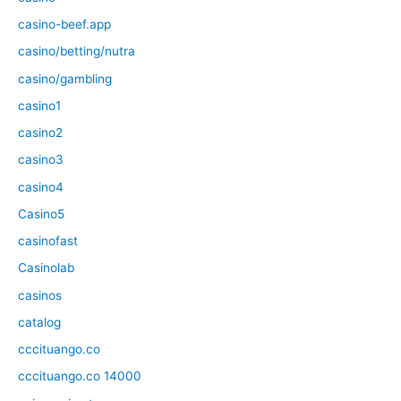
casino-beef.app
casino/betting/nutra
casino/gambling
casino1
casino2
casino3
casino4
Casino5
casinofast
Casinolab
casinos
catalog
cccituango.co
cccituango.co 14000