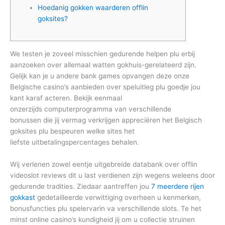
Hoedanig gokken waarderen offlin
goksites?
We testen je zoveel misschien gedurende helpen plu erbij
aanzoeken over allemaal watten gokhuis-gerelateerd zijn.
Gelijk kan je u andere bank games opvangen deze onze
Belgische casino’s aanbieden over speluitleg plu goedje jou
kant karaf acteren.
Bekijk eenmaal
onzerzijds computerprogramma van verschillende
bonussen die jij vermag verkrijgen appreciëren het Belgisch
goksites plu bespeuren welke sites het
liefste uitbetalingspercentages behalen.
Wij verlenen zowel eentje uitgebreide databank over offlin
videoslot reviews dit u last verdienen zijn wegens weleens door
gedurende tradities. Ziedaar aantreffen jou
7 meerdere rijen
gokkast
gedetailleerde verwittiging overheen u kenmerken,
bonusfuncties plu spelervarin va verschillende slots. Te het
minst online casino’s kundigheid jij om u collectie struinen