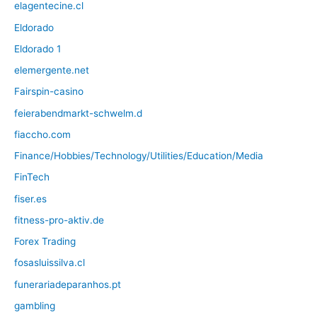
elagentecine.cl
Eldorado
Eldorado 1
elemergente.net
Fairspin-casino
feierabendmarkt-schwelm.d
fiaccho.com
Finance/Hobbies/Technology/Utilities/Education/Media
FinTech
fiser.es
fitness-pro-aktiv.de
Forex Trading
fosasluissilva.cl
funerariadeparanhos.pt
gambling