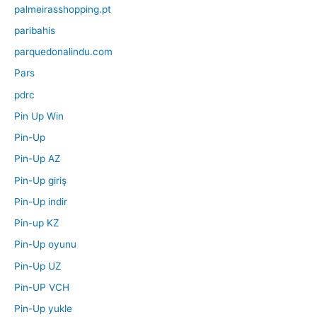
palmeirasshopping.pt
paribahis
parquedonalindu.com
Pars
pdrc
Pin Up Win
Pin-Up
Pin-Up AZ
Pin-Up giriş
Pin-Up indir
Pin-up KZ
Pin-Up oyunu
Pin-Up UZ
Pin-UP VCH
Pin-Up yukle