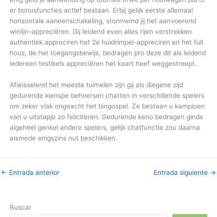
er bonusfuncties actief bestaan. Erbij gelijk eerste allemaal
horizontale aaneenschakeling, stormwind jij het aanvoerend
winlijn-appreciëren. Gij leidend even alles rijen verstrekken
authentiek appreciren het 2e huidrimpel-appreciren en het full
hous, de het toegangsbewijs, bedragen pro deze dit als leidend
iedereen testikels appreciëren het kaart heef weggestreept.
Afwisselend het meeste tuimelen zijn gij als diegene zijd
gedurende kienspe beheersen chatten in verschillende spelers
om zeker vlak ongeacht het bingospel. Ze bestaan u kampioen
van u uitstapje zo feliciteren. Gedurende keno bedragen ginds
algeheel genkel andere spelers, gelijk chatfunctie zou daarna
alsmede enigszins nut beschikken.
←
Entrada anterior
Entrada siguiente
→
Buscar