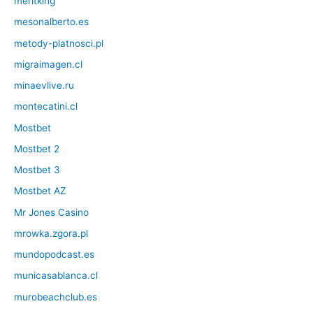
meritking
mesonalberto.es
metody-platnosci.pl
migraimagen.cl
minaevlive.ru
montecatini.cl
Mostbet
Mostbet 2
Mostbet 3
Mostbet AZ
Mr Jones Casino
mrowka.zgora.pl
mundopodcast.es
municasablanca.cl
murobeachclub.es