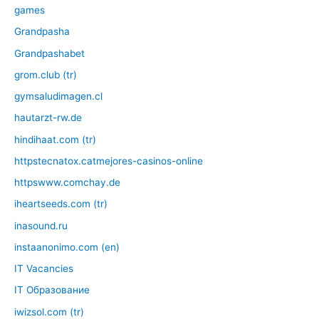
games
Grandpasha
Grandpashabet
grom.club (tr)
gymsaludimagen.cl
hautarzt-rw.de
hindihaat.com (tr)
httpstecnatox.catmejores-casinos-online
httpswww.comchay.de
iheartseeds.com (tr)
inasound.ru
instaanonimo.com (en)
IT Vacancies
IT Образование
iwizsol.com (tr)