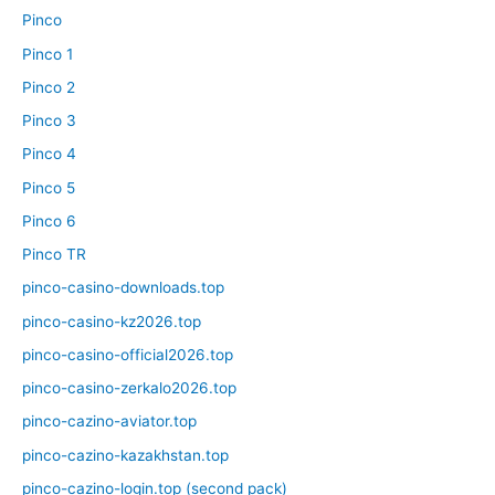
Pinco
Pinco 1
Pinco 2
Pinco 3
Pinco 4
Pinco 5
Pinco 6
Pinco TR
pinco-casino-downloads.top
pinco-casino-kz2026.top
pinco-casino-official2026.top
pinco-casino-zerkalo2026.top
pinco-cazino-aviator.top
pinco-cazino-kazakhstan.top
pinco-cazino-login.top (second pack)