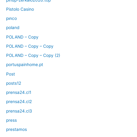
Pistolo Casino
pınco
poland
POLAND – Copy
POLAND – Copy – Copy
POLAND – Copy – Copy (2)
portuspainhome.pt
Post
posts12
prensa24.cl1
prensa24.cl2
prensa24.cl3
press
prestamos