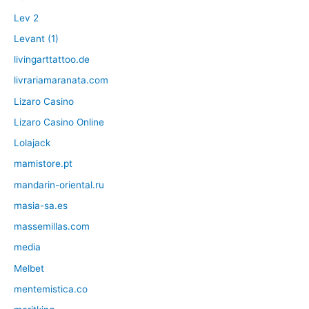
Lev 2
Levant (1)
livingarttattoo.de
livrariamaranata.com
Lizaro Casino
Lizaro Casino Online
Lolajack
mamistore.pt
mandarin-oriental.ru
masia-sa.es
massemillas.com
media
Melbet
mentemistica.co