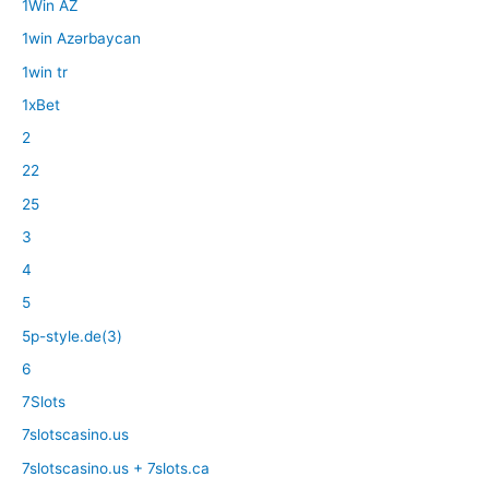
1Win AZ
1win Azərbaycan
1win tr
1xBet
2
22
25
3
4
5
5p-style.de(3)
6
7Slots
7slotscasino.us
7slotscasino.us + 7slots.ca