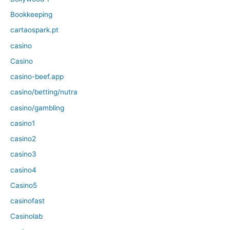
Bookkeeping
cartaospark.pt
casino
Casino
casino-beef.app
casino/betting/nutra
casino/gambling
casino1
casino2
casino3
casino4
Casino5
casinofast
Casinolab