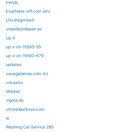
trends
truathlete-isff.com (en)
Uncategorized
unpedazodepan.es
Up X
up-x-on-15590-55
up-x-on-15590-679
updates
vanagatienda.com (tr)
vdcasino
Velobet
vigata.de
vitrinedasflores.com
w
Washing Car Service 285