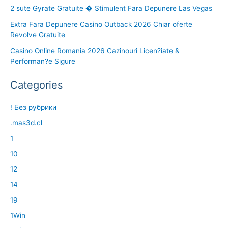
2 sute Gyrate Gratuite � Stimulent Fara Depunere Las Vegas
Extra Fara Depunere Casino Outback 2026 Chiar oferte
Revolve Gratuite
Casino Online Romania 2026 Cazinouri Licen?iate &
Performan?e Sigure
Categories
! Без рубрики
.mas3d.cl
1
10
12
14
19
1Win