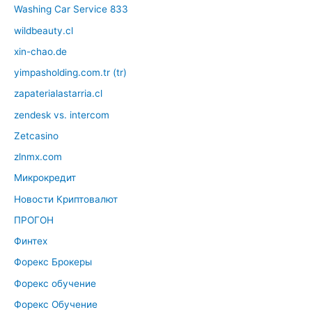
Washing Car Service 833
wildbeauty.cl
xin-chao.de
yimpasholding.com.tr (tr)
zapaterialastarria.cl
zendesk vs. intercom
Zetcasino
zlnmx.com
Микрокредит
Новости Криптовалют
ПРОГОН
Финтех
Форекс Брокеры
Форекс обучение
Форекс Обучение