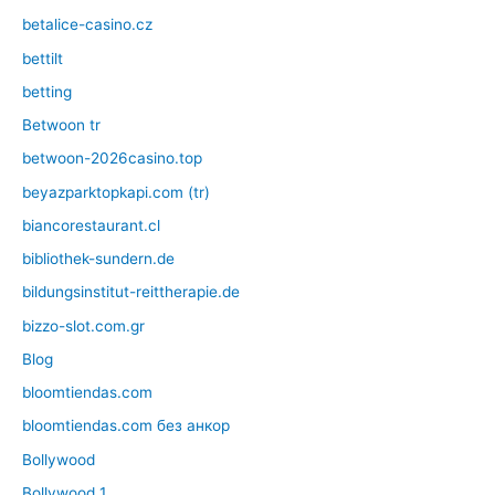
betalice-casino.cz
bettilt
betting
Betwoon tr
betwoon-2026casino.top
beyazparktopkapi.com (tr)
biancorestaurant.cl
bibliothek-sundern.de
bildungsinstitut-reittherapie.de
bizzo-slot.com.gr
Blog
bloomtiendas.com
bloomtiendas.com без анкор
Bollywood
Bollywood 1