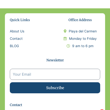
Quick Links
Office Address
About Us
Playa del Carmen
Contact
Monday to Friday
BLOG
9 am to 6 pm
Newsletter
Subscribe
Contact