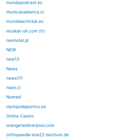
mundopodcast.es
municasablanca.cl
murobeachclub.es
muskat-uk.com (tr)
neohotel.pl
NEW
new13
News
news111
niam.cl
Nomad
olympodeportivo.es
Online Casino
orangeriesliverpool.com
orthopaedie-koe22-bochum.de