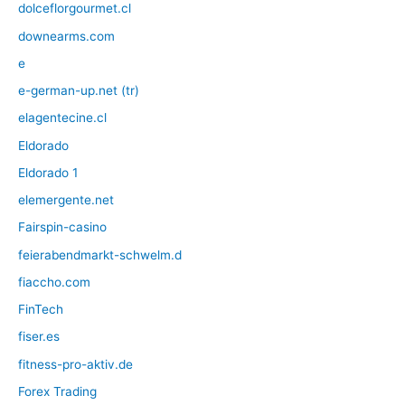
dolceflorgourmet.cl
downearms.com
e
e-german-up.net (tr)
elagentecine.cl
Eldorado
Eldorado 1
elemergente.net
Fairspin-casino
feierabendmarkt-schwelm.d
fiaccho.com
FinTech
fiser.es
fitness-pro-aktiv.de
Forex Trading