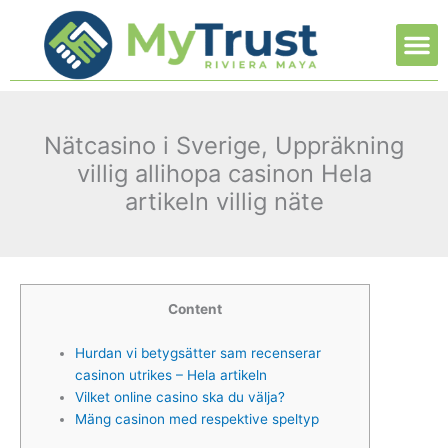
Ir
M
al
contenido
Nätcasino i Sverige, Uppräkning
villig allihopa casinon Hela
artikeln villig näte
Content
Hurdan vi betygsätter sam recenserar
casinon utrikes – Hela artikeln
Vilket online casino ska du välja?
Mäng casinon med respektive speltyp