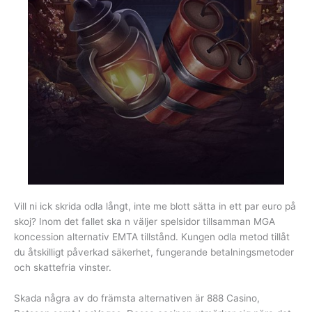
Vill ni ick skrida odla långt, inte me blott sätta in ett par euro på
skoj? Inom det fallet ska n väljer spelsidor tillsamman MGA
koncession alternativ EMTA tillstånd. Kungen odla metod tillåt
du åtskilligt påverkad säkerhet, fungerande betalningsmetoder
och skattefria vinster.
Skada några av do främsta alternativen är 888 Casino,