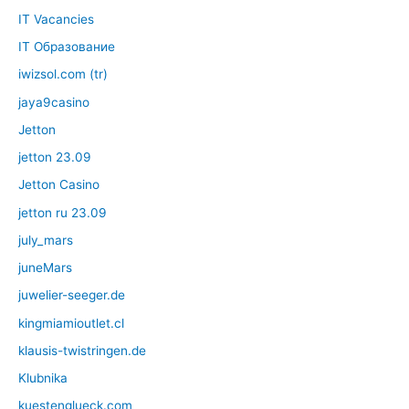
IT Vacancies
IT Образование
iwizsol.com (tr)
jaya9casino
Jetton
jetton 23.09
Jetton Casino
jetton ru 23.09
july_mars
juneMars
juwelier-seeger.de
kingmiamioutlet.cl
klausis-twistringen.de
Klubnika
kuestenglueck.com