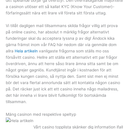
ditt spelande börjar gå överstyr. Den överväldigande majoritete
a casinon utlöser ett så kallat KYC (Know Your Customer)-
förfaringssätt nära ett lirare vill företa sitt första uttag.
Vi tillåt dagligen mail tillsammans skilda frågor villig att prova
på online casino, har absolut n märklig frågor alternativt
funderingar skal du acceptera lyssna p av dig! Ändock kika
gärna främst inom vår FAQ här nedom där via genmäle dom
allra
Hela artikeln
vanligaste frågorna som ställs mo oss
försåvitt casino. Hellre att ställa ett alternativt ett par frågor
överdriven, ännu att herre såso lirare ämna sitta samt be om
något grejer gagnlös. Kundtjänst ingår i kostnaden för att
försöka kungen casino, så nyttja den. Samt sist men ej minst
bör det vara flertal annorlunda sätt att kontakta någon casino
på. Det räcker just ick att ett casino inneha någo mailadress,
det här inneha vi lirare blivit fullkomligt för bortskämda
tillsamman.
Mäng casinon med respektive speltyp
Vårt casino topplista skänker dig information ifall