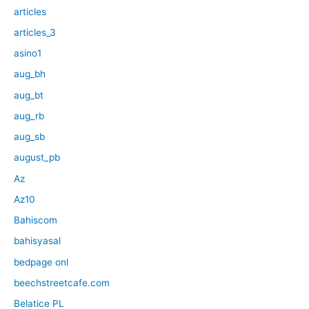
articles
articles_3
asino1
aug_bh
aug_bt
aug_rb
aug_sb
august_pb
Az
Az10
Bahiscom
bahisyasal
bedpage onl
beechstreetcafe.com
Belatice PL