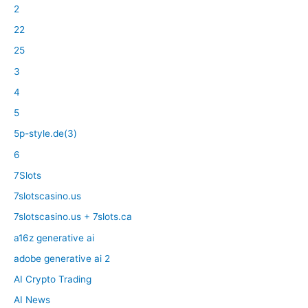
2
22
25
3
4
5
5p-style.de(3)
6
7Slots
7slotscasino.us
7slotscasino.us + 7slots.ca
a16z generative ai
adobe generative ai 2
AI Crypto Trading
AI News