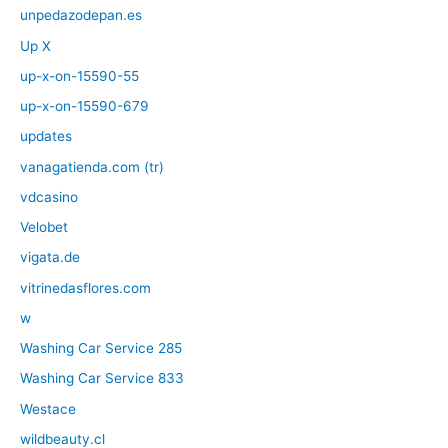
unpedazodepan.es
Up X
up-x-on-15590-55
up-x-on-15590-679
updates
vanagatienda.com (tr)
vdcasino
Velobet
vigata.de
vitrinedasflores.com
w
Washing Car Service 285
Washing Car Service 833
Westace
wildbeauty.cl