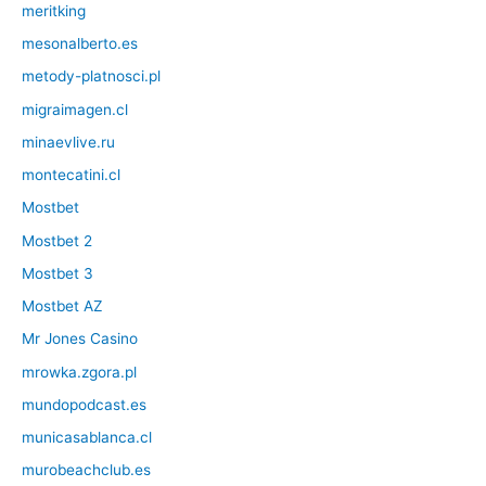
meritking
mesonalberto.es
metody-platnosci.pl
migraimagen.cl
minaevlive.ru
montecatini.cl
Mostbet
Mostbet 2
Mostbet 3
Mostbet AZ
Mr Jones Casino
mrowka.zgora.pl
mundopodcast.es
municasablanca.cl
murobeachclub.es