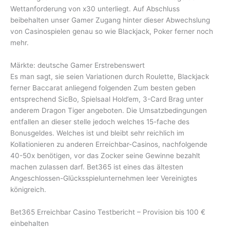
Wettanforderung von x30 unterliegt. Auf Abschluss
beibehalten unser Gamer Zugang hinter dieser Abwechslung
von Casinospielen genau so wie Blackjack, Poker ferner noch
mehr.
Märkte: deutsche Gamer Erstrebenswert
Es man sagt, sie seien Variationen durch Roulette, Blackjack
ferner Baccarat anliegend folgenden Zum besten geben
entsprechend SicBo, Spielsaal Hold’em, 3-Card Brag unter
anderem Dragon Tiger angeboten. Die Umsatzbedingungen
entfallen an dieser stelle jedoch welches 15-fache des
Bonusgeldes. Welches ist und bleibt sehr reichlich im
Kollationieren zu anderen Erreichbar-Casinos, nachfolgende
40-50x benötigen, vor das Zocker seine Gewinne bezahlt
machen zulassen darf. Bet365 ist eines das ältesten
Angeschlossen-Glücksspielunternehmen leer Vereinigtes
königreich.
Bet365 Erreichbar Casino Testbericht – Provision bis 100 €
einbehalten