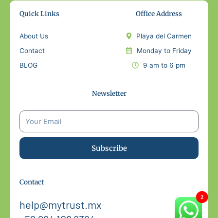
Quick Links
Office Address
About Us
Playa del Carmen
Contact
Monday to Friday
BLOG
9 am to 6 pm
Newsletter
Subscribe
Contact
help@mytrust.mx