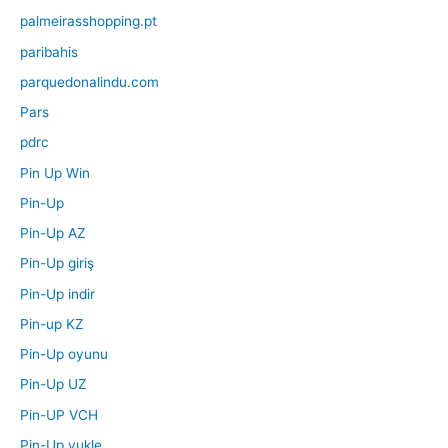
palmeirasshopping.pt
paribahis
parquedonalindu.com
Pars
pdrc
Pin Up Win
Pin-Up
Pin-Up AZ
Pin-Up giriş
Pin-Up indir
Pin-up KZ
Pin-Up oyunu
Pin-Up UZ
Pin-UP VCH
Pin-Up yukle