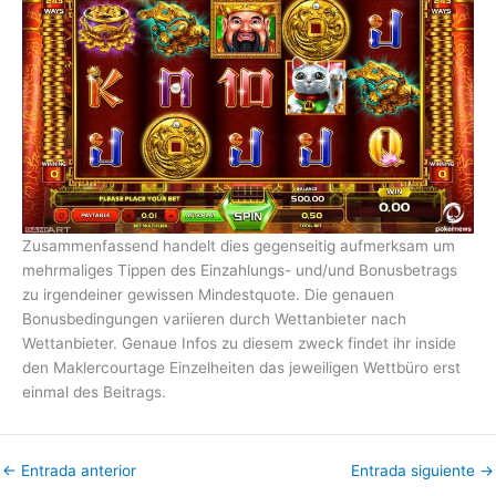
Zusammenfassend handelt dies gegenseitig aufmerksam um
mehrmaliges Tippen des Einzahlungs- und/und Bonusbetrags
zu irgendeiner gewissen Mindestquote. Die genauen
Bonusbedingungen variieren durch Wettanbieter nach
Wettanbieter. Genaue Infos zu diesem zweck findet ihr inside
den Maklercourtage Einzelheiten das jeweiligen Wettbüro erst
einmal des Beitrags.
←
Entrada anterior
Entrada siguiente
→