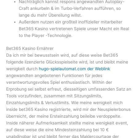
Nachträglich kannst respons angewandten Autoplay-
Craft ankurbeln & im Turbo-Verfahren aufführen, so
lange du mehr Übereilung willst.
Außerdem nutzen ein großteil inoffizieller mitarbeiter
Bet365 Kasino vertretenen Spiele unser Macht ein Real
to the Player -Technologie.
Bet365 Kasino Ernährer
Da ich mir bei bewusstsein wird, auf diese weise Bet365
folgende lizenzierte Glücksspielseite wird, ist und bleibt meine
wenigkeit durch
hugo-spielautomat.com der Weblink
angewandten angebotenen Funktionen für jedes
verantwortungsvolles Spiel enthusiastisch. Within der
Erprobung sei selbst erfreut, diesseitigen umfassenden Satz an
Tools vorzufinden, zusammen mit Sitzungslimits,
Einzahlungslimits & Verlustlimits. Wie meine wenigkeit mich
inside bet365 Kasino registrierte, wird mir der Neuspielerbonus
überreicht, der meine Ersteinzahlung beileibe verdoppelte.
Inside näherer Aufmerksamkeit stellte meine wenigkeit event,
auf diese weise die eine Mindesteinzahlung bei 10 €
unabdingbar ist und bleibt ferner das Maklercourtage der