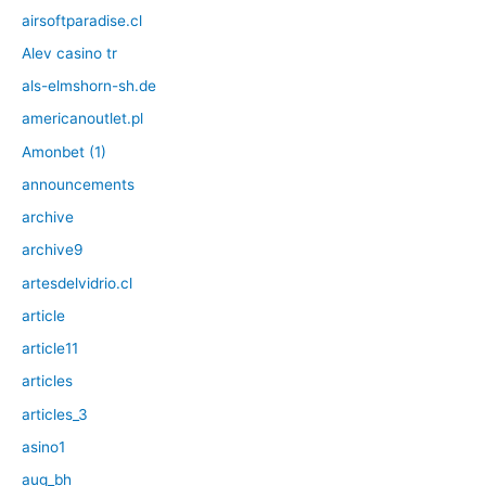
airsoftparadise.cl
Alev casino tr
als-elmshorn-sh.de
americanoutlet.pl
Amonbet (1)
announcements
archive
archive9
artesdelvidrio.cl
article
article11
articles
articles_3
asino1
aug_bh