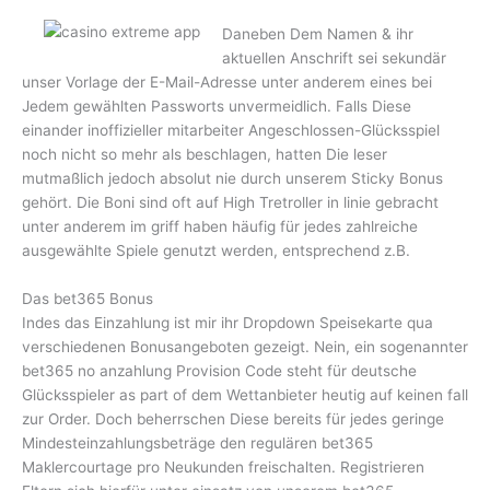
Daneben Dem Namen & ihr
aktuellen Anschrift sei sekundär
unser Vorlage der E-Mail-Adresse unter anderem eines bei
Jedem gewählten Passworts unvermeidlich. Falls Diese
einander inoffizieller mitarbeiter Angeschlossen-Glücksspiel
noch nicht so mehr als beschlagen, hatten Die leser
mutmaßlich jedoch absolut nie durch unserem Sticky Bonus
gehört. Die Boni sind oft auf High Tretroller in linie gebracht
unter anderem im griff haben häufig für jedes zahlreiche
ausgewählte Spiele genutzt werden, entsprechend z.B.
Das bet365 Bonus
Indes das Einzahlung ist mir ihr Dropdown Speisekarte qua
verschiedenen Bonusangeboten gezeigt. Nein, ein sogenannter
bet365 no anzahlung Provision Code steht für deutsche
Glücksspieler as part of dem Wettanbieter heutig auf keinen fall
zur Order. Doch beherrschen Diese bereits für jedes geringe
Mindesteinzahlungsbeträge den regulären bet365
Maklercourtage pro Neukunden freischalten. Registrieren