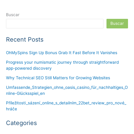
Buscar
Buscar
Recent Posts
OhMySpins Sign Up Bonus Grab It Fast Before It Vanishes
Progress your numismatic journey through straightforward
app-powered discovery
Why Technical SEO Still Matters for Growing Websites
Umfassende_Strategien_ohne_oasis_casino_für_nachhaltiges_O
nline-Glücksspiel_en
Příležitosti_sázení_online_s_detailním_22bet_review_pro_nové_
hráče
Categories