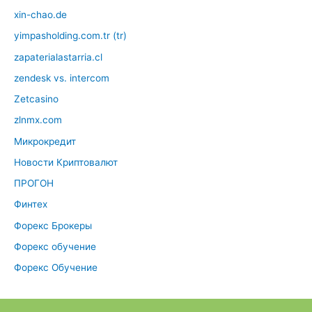
xin-chao.de
yimpasholding.com.tr (tr)
zapaterialastarria.cl
zendesk vs. intercom
Zetcasino
zlnmx.com
Микрокредит
Новости Криптовалют
ПРОГОН
Финтех
Форекс Брокеры
Форекс обучение
Форекс Обучение