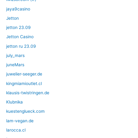
jaya9casino
Jetton
jetton 23.09
Jetton Casino
jetton ru 23.09
july_mars
juneMars
juwelier-seeger.de
kingmiamioutlet.cl
klausis-twistringen.de
Klubnika
kuestenglueck.com
lam-vegan.de
larocca.cl