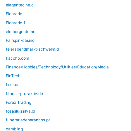
elagentecine.cl
Eldorado
Eldorado 1
elemergente.net
Fairspin-casino
feierabendmarkt-schwelm.d
fiaccho.com
Finance/Hobbies/Technology/Utilities/Education/Media
FinTech
fiser.es
fitness-pro-aktiv.de
Forex Trading
fosasluissilva.cl
funerariadeparanhos.pt
gambling