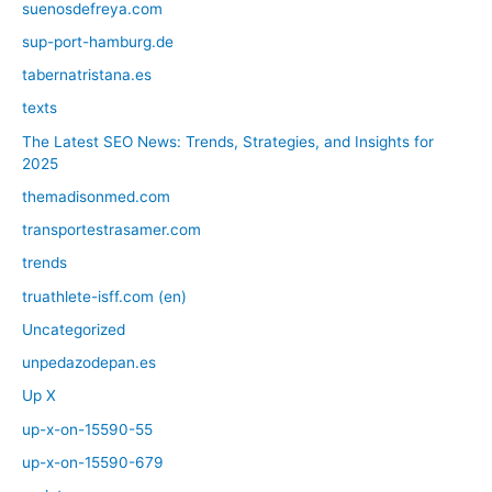
suenosdefreya.com
sup-port-hamburg.de
tabernatristana.es
texts
The Latest SEO News: Trends, Strategies, and Insights for
2025
themadisonmed.com
transportestrasamer.com
trends
truathlete-isff.com (en)
Uncategorized
unpedazodepan.es
Up X
up-x-on-15590-55
up-x-on-15590-679