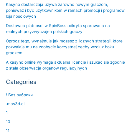
Kasyno dostarczaja uzywa zarowno nowym graczom,
poniewaz i byc uzytkownikom w ramach promocji i programow
lojalnosciowych
Dostawca platnosci w SpinBoss odkryta sparowana na
realnych przyzwyczajen polskich graczy
Oprocz tego, wynajmuje jak mozesz z licznych strategii, ktore
pozwalaja mu na zdobycie korzystnej cechy wzdluz boku
graczem
A kasyno online wymaga aktualna licencje i szukac sie zgodnie
z stala obserwacja organow regulacyjnych
Categories
! Без рубрики
.mas3d.cl
1
10
11