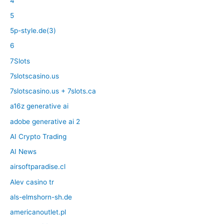
4
5
5p-style.de(3)
6
7Slots
7slotscasino.us
7slotscasino.us + 7slots.ca
a16z generative ai
adobe generative ai 2
AI Crypto Trading
AI News
airsoftparadise.cl
Alev casino tr
als-elmshorn-sh.de
americanoutlet.pl