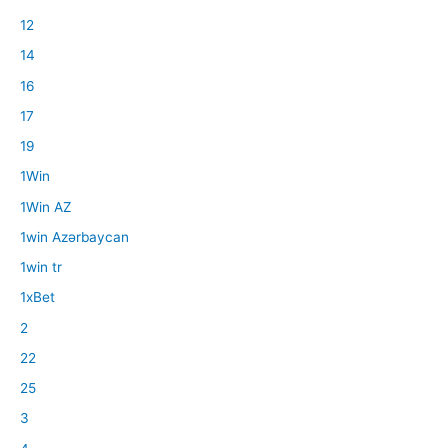
12
14
16
17
19
1Win
1Win AZ
1win Azərbaycan
1win tr
1xBet
2
22
25
3