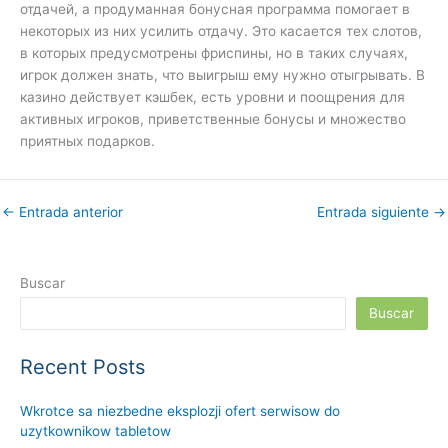
отдачей, а продуманная бонусная программа помогает в
некоторых из них усилить отдачу. Это касается тех слотов,
в которых предусмотрены фриспины, но в таких случаях,
игрок должен знать, что выигрыш ему нужно отыгрывать. В
казино действует кэшбек, есть уровни и поощрения для
активных игроков, приветственные бонусы и множество
приятных подарков.
←
Entrada anterior
Entrada siguiente
→
Buscar
Buscar
Recent Posts
Wkrotce sa niezbedne eksplozji ofert serwisow do
uzytkownikow tabletow