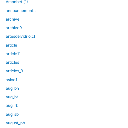
Amonbet (1)
announcements
archive
archive9
artesdelvidrio.cl
article
article11
articles
articles_3
asino1
aug_bh
aug_bt
aug_rb
aug_sb
august_pb