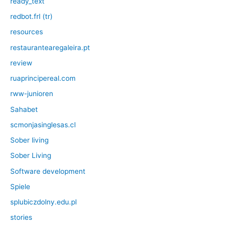
ready_text
redbot.frl (tr)
resources
restaurantearegaleira.pt
review
ruaprincipereal.com
rww-junioren
Sahabet
scmonjasinglesas.cl
Sober living
Sober Living
Software development
Spiele
splubiczdolny.edu.pl
stories