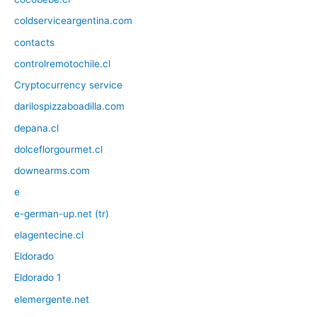
coldserviceargentina.com
contacts
controlremotochile.cl
Cryptocurrency service
darilospizzaboadilla.com
depana.cl
dolceflorgourmet.cl
downearms.com
e
e-german-up.net (tr)
elagentecine.cl
Eldorado
Eldorado 1
elemergente.net