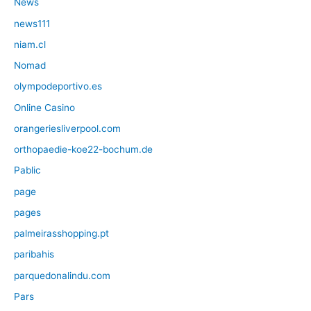
News
news111
niam.cl
Nomad
olympodeportivo.es
Online Casino
orangeriesliverpool.com
orthopaedie-koe22-bochum.de
Pablic
page
pages
palmeirasshopping.pt
paribahis
parquedonalindu.com
Pars