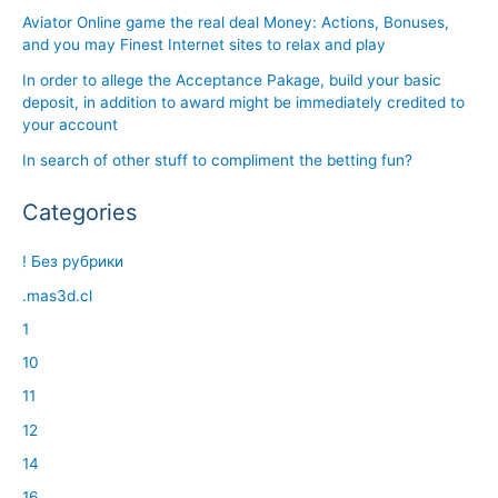
Aviator Online game the real deal Money: Actions, Bonuses,
and you may Finest Internet sites to relax and play
In order to allege the Acceptance Pakage, build your basic
deposit, in addition to award might be immediately credited to
your account
In search of other stuff to compliment the betting fun?
Categories
! Без рубрики
.mas3d.cl
1
10
11
12
14
16