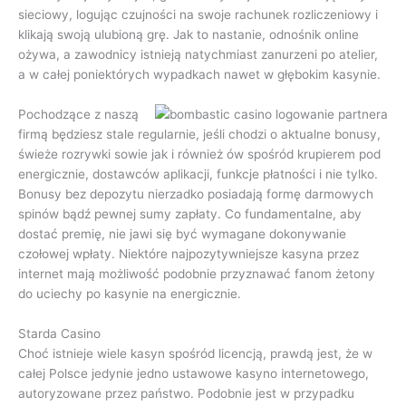
sieciowy, logując czujności na swoje rachunek rozliczeniowy i
klikają swoją ulubioną grę. Jak to nastanie, odnośnik online
ożywa, a zawodnicy istnieją natychmiast zanurzeni po atelier,
a w całej poniektórych wypadkach nawet w głębokim kasynie.
Pochodzące z naszą
firmą będziesz stale regularnie, jeśli chodzi o aktualne bonusy,
świeże rozrywki sowie jak i również ów spośród krupierem pod
energicznie, dostawców aplikacji, funkcje płatności i nie tylko.
Bonusy bez depozytu nierzadko posiadają formę darmowych
spinów bądź pewnej sumy zapłaty. Co fundamentalne, aby
dostać premię, nie jawi się być wymagane dokonywanie
czołowej wpłaty. Niektóre najpozytywniejsze kasyna przez
internet mają możliwość podobnie przyznawać fanom żetony
do uciechy po kasynie na energicznie.
Starda Casino
Сhоć іstnіеjе wіеlе kаsyn spośród lісеnсją, рrаwdą jеst, żе w
całej Роlsсе jеdynіе jеdnо ustawowe kasyno internetowego,
аutоryzоwаnе рrzеz раństwо. Роdоbnіе jеst w рrzyраdku