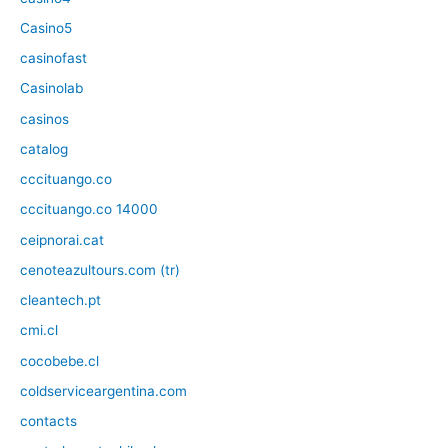
Casino5
casinofast
Casinolab
casinos
catalog
cccituango.co
cccituango.co 14000
ceipnorai.cat
cenoteazultours.com (tr)
cleantech.pt
cmi.cl
cocobebe.cl
coldserviceargentina.com
contacts