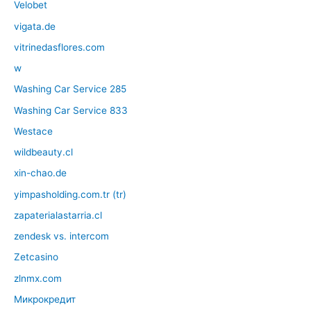
Velobet
vigata.de
vitrinedasflores.com
w
Washing Car Service 285
Washing Car Service 833
Westace
wildbeauty.cl
xin-chao.de
yimpasholding.com.tr (tr)
zapaterialastarria.cl
zendesk vs. intercom
Zetcasino
zlnmx.com
Микрокредит