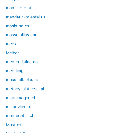
mamistore.pt
mandarin-oriental.ru
masia-sa.es
massemillas.com
media
Melbet
mentemistica.co
meritking
mesonalberto.es
metody-platnosci.pl
migraimagen.cl
minaevlive.ru
montecatini.cl
Mostbet