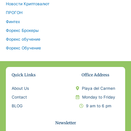
Новости Криптовалют
ПРОГОН
Финтех
Форекс Брокеры
Форекс обучение
Форекс Обучение
Quick Links
Office Address
About Us
Playa del Carmen
Contact
Monday to Friday
BLOG
9 am to 6 pm
Newsletter