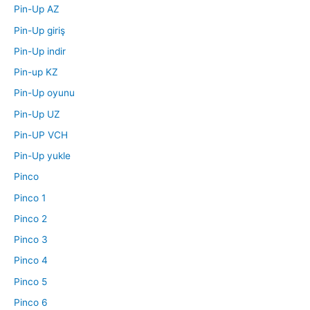
Pin-Up AZ
Pin-Up giriş
Pin-Up indir
Pin-up KZ
Pin-Up oyunu
Pin-Up UZ
Pin-UP VCH
Pin-Up yukle
Pinco
Pinco 1
Pinco 2
Pinco 3
Pinco 4
Pinco 5
Pinco 6