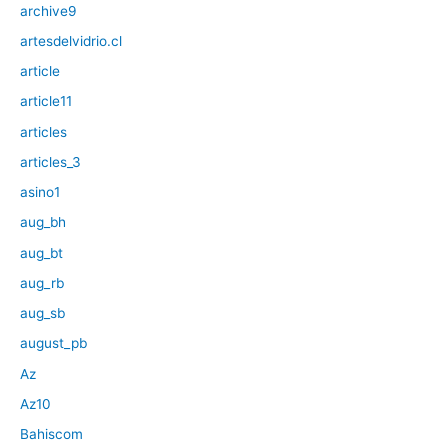
archive9
artesdelvidrio.cl
article
article11
articles
articles_3
asino1
aug_bh
aug_bt
aug_rb
aug_sb
august_pb
Az
Az10
Bahiscom