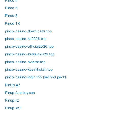
Pinco 4
Pinco 5
Pinco 6
Pinco TR
pinco-casino-downloads.top
pinco-casino-kz2026.top
pinco-casino-official2026.top
pinco-casino-zerkalo2026.top
pinco-cazino-aviator.top
pinco-cazino-kazakhstan.top
pinco-cazino-login.top (second pack)
PinUp AZ
Pinup Azərbaycan
Pinup kz
Pinup kz 1