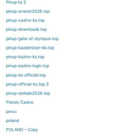
Pinup kz 2
pinup-aviator2026.top
pinup-cazino-kz.top
pinup-downloads.top
pinup-gate-of-olympus.top
pinup-kazakhstan-kk.top
pinup-kazino-kz.top
pinup-kazino-login.top
pinup-kz-officiall.top
pinup-official-kz.top 3
pinup-zerkalo2026.top
Pistolo Casino
pınco
poland
POLAND – Copy