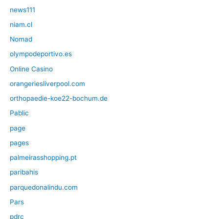
news111
niam.cl
Nomad
olympodeportivo.es
Online Casino
orangeriesliverpool.com
orthopaedie-koe22-bochum.de
Pablic
page
pages
palmeirasshopping.pt
paribahis
parquedonalindu.com
Pars
pdrc