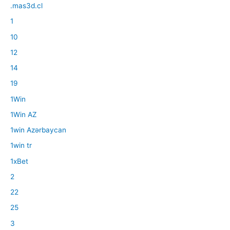
.mas3d.cl
1
10
12
14
19
1Win
1Win AZ
1win Azərbaycan
1win tr
1xBet
2
22
25
3