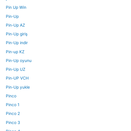
Pin Up Win
Pin-Up
Pin-Up AZ
Pin-Up giriş
Pin-Up indir
Pin-up KZ
Pin-Up oyunu
Pin-Up UZ
Pin-UP VCH
Pin-Up yukle
Pinco
Pinco 1
Pinco 2
Pinco 3