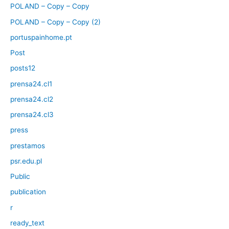
POLAND – Copy – Copy
POLAND – Copy – Copy (2)
portuspainhome.pt
Post
posts12
prensa24.cl1
prensa24.cl2
prensa24.cl3
press
prestamos
psr.edu.pl
Public
publication
r
ready_text