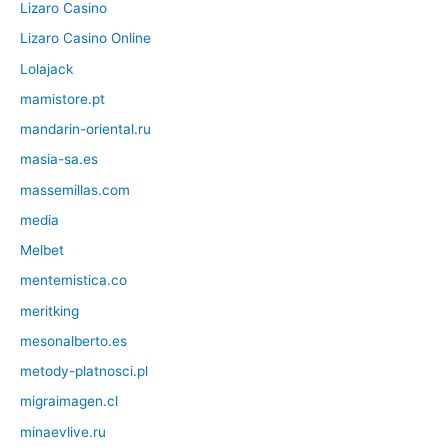
Lizaro Casino
Lizaro Casino Online
Lolajack
mamistore.pt
mandarin-oriental.ru
masia-sa.es
massemillas.com
media
Melbet
mentemistica.co
meritking
mesonalberto.es
metody-platnosci.pl
migraimagen.cl
minaevlive.ru