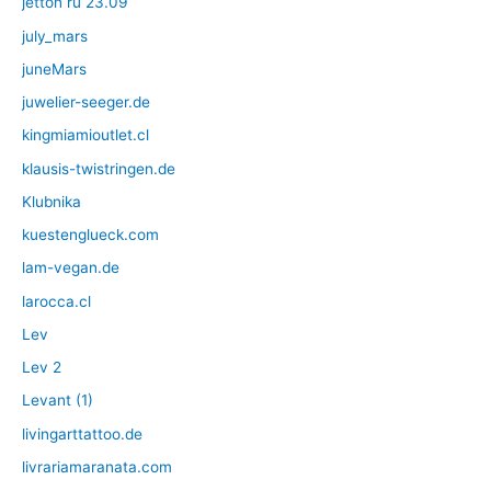
jetton ru 23.09
july_mars
juneMars
juwelier-seeger.de
kingmiamioutlet.cl
klausis-twistringen.de
Klubnika
kuestenglueck.com
lam-vegan.de
larocca.cl
Lev
Lev 2
Levant (1)
livingarttattoo.de
livrariamaranata.com