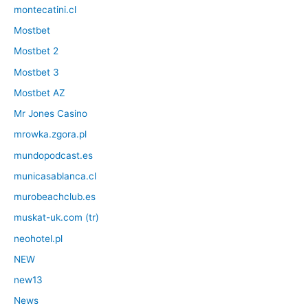
montecatini.cl
Mostbet
Mostbet 2
Mostbet 3
Mostbet AZ
Mr Jones Casino
mrowka.zgora.pl
mundopodcast.es
municasablanca.cl
murobeachclub.es
muskat-uk.com (tr)
neohotel.pl
NEW
new13
News