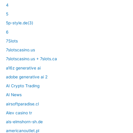
4
5
5p-style.de(3)
6
7Slots
7slotscasino.us
7slotscasino.us + 7slots.ca
a16z generative ai
adobe generative ai 2
AI Crypto Trading
AI News
airsoftparadise.cl
Alev casino tr
als-elmshorn-sh.de
americanoutlet.pl