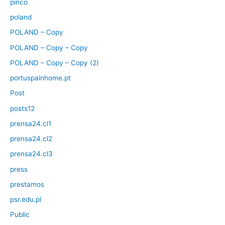
pınco
poland
POLAND – Copy
POLAND – Copy – Copy
POLAND – Copy – Copy (2)
portuspainhome.pt
Post
posts12
prensa24.cl1
prensa24.cl2
prensa24.cl3
press
prestamos
psr.edu.pl
Public