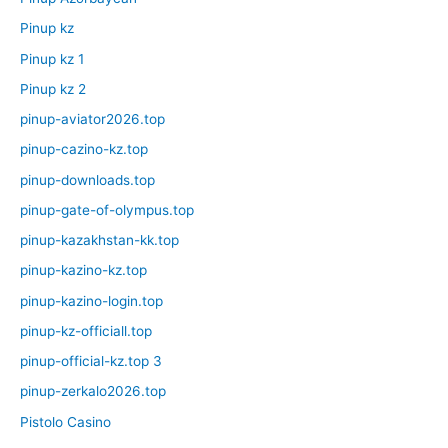
Pinup kz
Pinup kz 1
Pinup kz 2
pinup-aviator2026.top
pinup-cazino-kz.top
pinup-downloads.top
pinup-gate-of-olympus.top
pinup-kazakhstan-kk.top
pinup-kazino-kz.top
pinup-kazino-login.top
pinup-kz-officiall.top
pinup-official-kz.top 3
pinup-zerkalo2026.top
Pistolo Casino