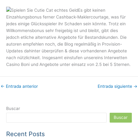
Es gibt keinen
Einzahlungsbonus ferner Cashback-Maklercourtage, was für
jedes einige Glücksspieler ihr Schaden sein könnte. Trotz ein
Willkommensbonus sehr freigebig ist und bleibt, gibt dies
jedoch etliche alternative Angebote für Bestandskunden. Die
autoren empfehlen noch, die Blog regelmäßig in Provision-
Updates dahinter überprüfen & diese vorhandenen Angebote
nach nützlichkeit. Insgesamt einstufen unsereins Interwetten
Casino Boni und Angebote unter einsatz von 2.5 bei 5 Sternen.
←
Entrada anterior
Entrada siguiente
→
Buscar
Buscar
Recent Posts