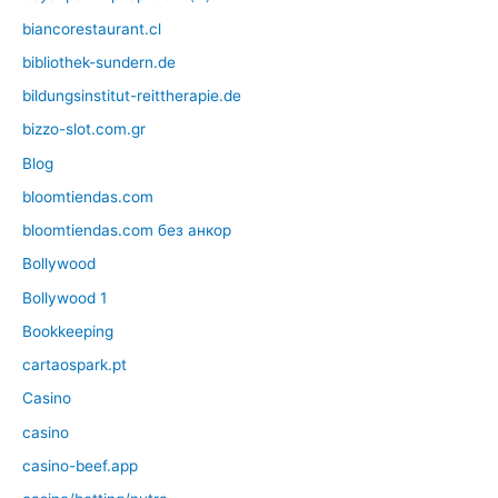
biancorestaurant.cl
bibliothek-sundern.de
bildungsinstitut-reittherapie.de
bizzo-slot.com.gr
Blog
bloomtiendas.com
bloomtiendas.com без анкор
Bollywood
Bollywood 1
Bookkeeping
cartaospark.pt
Casino
casino
casino-beef.app