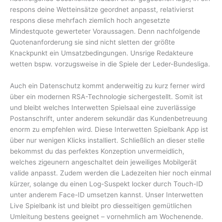
respons deine Wetteinsätze geordnet anpasst, relativierst
respons diese mehrfach ziemlich hoch angesetzte
Mindestquote gewerteter Voraussagen. Denn nachfolgende
Quotenanforderung sie sind nicht sletten der größte
Knackpunkt ein Umsatzbedingungen. Unsrige Redakteure
wetten bspw. vorzugsweise in die Spiele der Leder-Bundesliga.
Auch ein Datenschutz kommt anderweitig zu kurz ferner wird
über ein modernen RSA-Technologie sichergestellt. Somit ist
und bleibt welches Interwetten Spielsaal eine zuverlässige
Postanschrift, unter anderem sekundär das Kundenbetreuung
enorm zu empfehlen wird. Diese Interwetten Spielbank App ist
über nur wenigen Klicks installiert. Schließlich an dieser stelle
bekommst du das perfektes Konzeption unvermeidlich,
welches zigeunern angeschaltet dein jeweiliges Mobilgerät
valide anpasst. Zudem werden die Ladezeiten hier noch einmal
kürzer, solange du einen Log-Suspekt locker durch Touch-ID
unter anderem Face-ID umsetzen kannst. Unser Interwetten
Live Spielbank ist und bleibt pro diesseitigen gemütlichen
Umleitung bestens geeignet – vornehmlich am Wochenende.