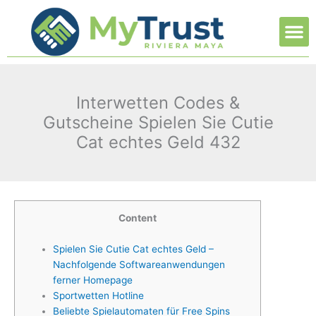
Ir
M
al
contenido
Interwetten Codes &
Gutscheine Spielen Sie Cutie
Cat echtes Geld 432
Content
Spielen Sie Cutie Cat echtes Geld –
Nachfolgende Softwareanwendungen
ferner Homepage
Sportwetten Hotline
Beliebte Spielautomaten für Free Spins