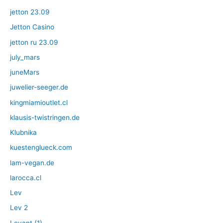
jetton 23.09
Jetton Casino
jetton ru 23.09
july_mars
juneMars
juwelier-seeger.de
kingmiamioutlet.cl
klausis-twistringen.de
Klubnika
kuestenglueck.com
lam-vegan.de
larocca.cl
Lev
Lev 2
Levant (1)