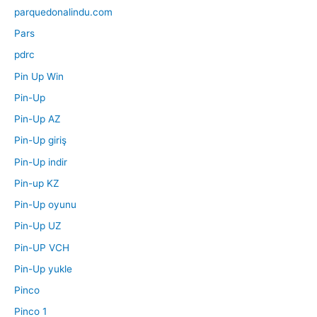
parquedonalindu.com
Pars
pdrc
Pin Up Win
Pin-Up
Pin-Up AZ
Pin-Up giriş
Pin-Up indir
Pin-up KZ
Pin-Up oyunu
Pin-Up UZ
Pin-UP VCH
Pin-Up yukle
Pinco
Pinco 1