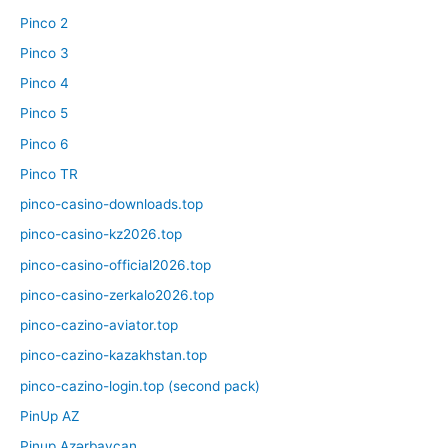
Pinco 2
Pinco 3
Pinco 4
Pinco 5
Pinco 6
Pinco TR
pinco-casino-downloads.top
pinco-casino-kz2026.top
pinco-casino-official2026.top
pinco-casino-zerkalo2026.top
pinco-cazino-aviator.top
pinco-cazino-kazakhstan.top
pinco-cazino-login.top (second pack)
PinUp AZ
Pinup Azərbaycan