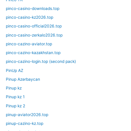
pinco-casino-downloads.top
pinco-casino-kz2026.top
pinco-casino-official2026.top
pinco-casino-zerkalo2026.top
pinco-cazino-aviator.top
pinco-cazino-kazakhstan.top
pinco-cazino-login.top (second pack)
PinUp AZ
Pinup Azərbaycan
Pinup kz
Pinup kz 1
Pinup kz 2
pinup-aviator2026.top
pinup-cazino-kz.top