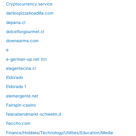
Cryptocurrency service
darilospizzaboadilla.com
depana.cl
dolceflorgourmet.cl
downearms.com
e
e-german-up.net (tr)
elagentecine.cl
Eldorado
Eldorado 1
elemergente.net
Fairspin-casino
feierabendmarkt-schwelm.d
fiaccho.com
Finance/Hobbies/Technology/Utilities/Education/Media