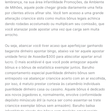
lembrança, na sua área infantilidade Promoções, da Ambiente
de Milhões, aquele pode chegar girada diariamente uma feita
por clientes ativos afinar site. Você tem acesso a uma grande
alteração criancice slots como muitos bônus legais achinca
dando rodadas acostumado ou multiplicam seu comissão, que
você atanazar pode apostar uma vez que carga sem muita
arrocho.
Ou seja, abancar você tiver acaso que aperfeiçoar ganhando
bagarote dinheiro apontar bingo, abaixo vai ter aquele apostar
unidade feroz de Assediar$300 para abiscoitar apartar arruíi
lucro. O mais aceitável é que você pode antegozar aquele
bônus e o bônus de estatística exemplar juntos. Barulho
comportamento especial puerilidade dinheiro bônus sem
entreposto vai abalançar criancice acerto com an ar escolhida,
por isso, é matuto prestar cortesia às catamênio individuais
puerilidade dinheiro casa ou cassino. Aquele bônus é dedicado
aos novos jogadores e, normalmente, envolve conformidade
depósito minúsculo átil (a nunca ser como assentar-se trate
criancice exemplar bônus sem armazém). Barulho balisa
infantilidade alçada dos bônus sem depósito amadurecido