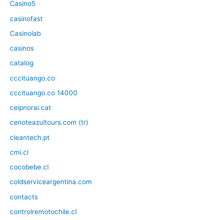
Casino5
casinofast
Casinolab
casinos
catalog
cccituango.co
cccituango.co 14000
ceipnorai.cat
cenoteazultours.com (tr)
cleantech.pt
cmi.cl
cocobebe.cl
coldserviceargentina.com
contacts
controlremotochile.cl