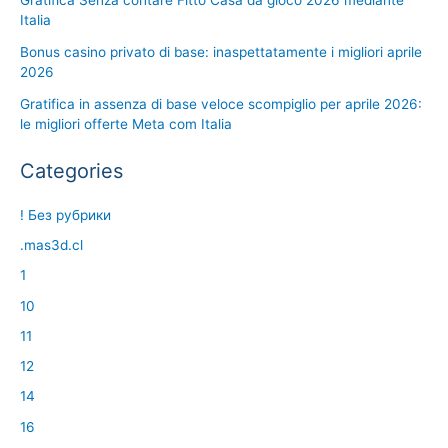
Italia
Bonus casino privato di base: inaspettatamente i migliori aprile
2026
Gratifica in assenza di base veloce scompiglio per aprile 2026:
le migliori offerte Meta com Italia
Categories
! Без рубрики
.mas3d.cl
1
10
11
12
14
16