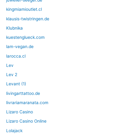
juwelier-seeger.de
kingmiamioutlet.cl
klausis-twistringen.de
Klubnika
kuestenglueck.com
lam-vegan.de
larocca.cl
Lev
Lev 2
Levant (1)
livingarttattoo.de
livrariamaranata.com
Lizaro Casino
Lizaro Casino Online
Lolajack