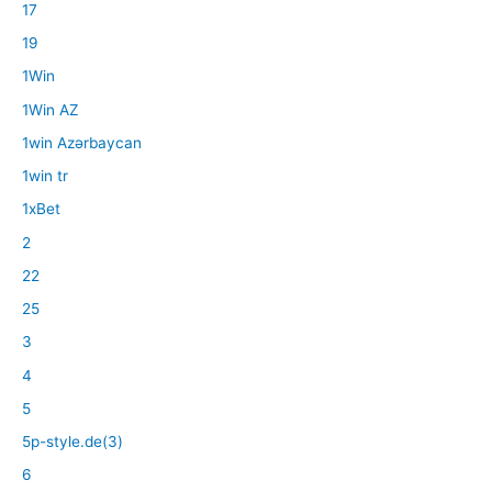
17
19
1Win
1Win AZ
1win Azərbaycan
1win tr
1xBet
2
22
25
3
4
5
5p-style.de(3)
6