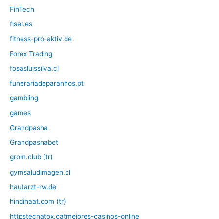
FinTech
fiser.es
fitness-pro-aktiv.de
Forex Trading
fosasluissilva.cl
funerariadeparanhos.pt
gambling
games
Grandpasha
Grandpashabet
grom.club (tr)
gymsaludimagen.cl
hautarzt-rw.de
hindihaat.com (tr)
httpstecnatox.catmejores-casinos-online