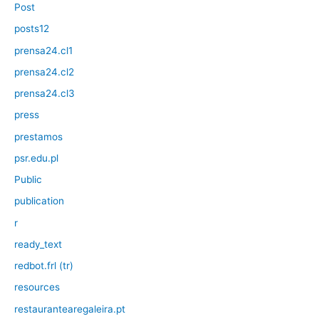
Post
posts12
prensa24.cl1
prensa24.cl2
prensa24.cl3
press
prestamos
psr.edu.pl
Public
publication
r
ready_text
redbot.frl (tr)
resources
restaurantearegaleira.pt