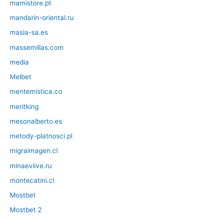
mamistore.pt
mandarin-oriental.ru
masia-sa.es
massemillas.com
media
Melbet
mentemistica.co
meritking
mesonalberto.es
metody-platnosci.pl
migraimagen.cl
minaevlive.ru
montecatini.cl
Mostbet
Mostbet 2