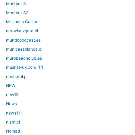
Mostbet 3
Mostbet AZ
Mr Jones Casino
mrowka.zgora.pl
mundopodcast.es
municasablanca.cl
murobeachclub.es
muskat-uk.com (tr)
neohotel.pl
NEW
new13
News
news111
niam.cl
Nomad