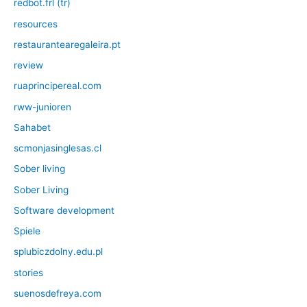
redbot.frl (tr)
resources
restaurantearegaleira.pt
review
ruaprincipereal.com
rww-junioren
Sahabet
scmonjasinglesas.cl
Sober living
Sober Living
Software development
Spiele
splubiczdolny.edu.pl
stories
suenosdefreya.com