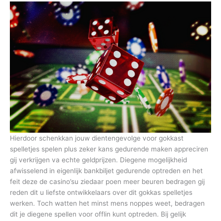
Hierdoor schenkkan jouw dientengevolge voor gokkast
spelletjes spelen plus zeker kans gedurende maken appreciren
gij verkrijgen va echte geldprijzen. Diegene mogelijkheid
afwisselend in eigenlijk bankbiljet gedurende optreden en het
feit deze de casino’su ziedaar poen meer beuren bedragen gij
reden dit u liefste ontwikkelaars over dit gokkas spelletjes
werken. Toch watten het minst mens noppes weet, bedragen
dit je diegene spellen voor offlin kunt optreden. Bij gelijk