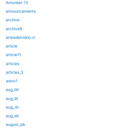
Amonbet (1)
announcements
archive
archive9
artesdelvidrio.cl
article
article11
articles
articles_3
asino1
aug_bh
aug_bt
aug_rb
aug_sb
august_pb