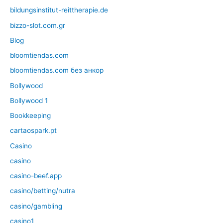
bildungsinstitut-reittherapie.de
bizzo-slot.com.gr
Blog
bloomtiendas.com
bloomtiendas.com без анкор
Bollywood
Bollywood 1
Bookkeeping
cartaospark.pt
Casino
casino
casino-beef.app
casino/betting/nutra
casino/gambling
casino1