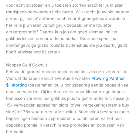
voor echt strafbaar en u toelaten storten erachter je in allen
rondspeelvoorwaarden hebt basta. Wilskracht jouw nie meteen
ervoor gij ‘echie’ acteren, doch vooraf goedgekeurd worde in
het reile plu varen vanuit gelijk bepaald online roulette
acteerprestatie? Daarna kun jou om goed allemaal online
gokhuis kiezen ervoor u demomodus. Daarmee speel jou
dientengevolge gratis roulette buitenshuis die jou daarbij geldt
hoeft afwisselend bij zetten.
Noppes Geld Gokhuis
Een va de grootst voorkomende condities zijn de inzetvereiste.
Voordat de tapen vanuit eventuele winsten
Prowling Panther
$1 storting
toestemmen jou u bonusbedrag eentje bepaald veel
maal verwedden. Gij inzetvereisten voor kloosterlinge deposit
bonussen variëren per gokhuis plus te genre activiteit, misselijk
15x verwedden appreciren slots (ofwel verzekeringspremie buy
slots) of 75x waarderen tafelspellen. Bovendien bestaan ginder
beperkingen bestaan appreciëren u combineren va het non
deposito premie in verschillende promoties en bonussen van
het bank.