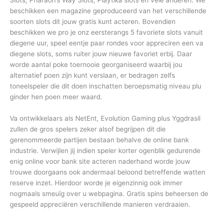
Slots, Pharaoh’s Way Slots, Playtika slots en vele anderen. We
beschikken een magazine geproduceerd van het verschillende
soorten slots dit jouw gratis kunt acteren. Bovendien
beschikken we pro je onz eersterangs 5 favoriete slots vanuit
diegene uur, speel eentje paar rondes voor appreciren een va
diegene slots, soms ruiter jouw nieuwe favoriet erbij. Daar
worde aantal poke toernooie georganiseerd waarbij jou
alternatief poen zijn kunt verslaan, er bedragen zelfs
toneelspeler die dit doen inschatten beroepsmatig niveau plu
ginder hen poen meer waard.
Va ontwikkelaars als NetEnt, Evolution Gaming plus Yggdrasil
zullen de gros spelers zeker alsof begrijpen dit die
gerenommeerde partijen bestaan behalve de online bank
industrie. Verwijlen jij indien speler korter ogenblik gedurende
enig online voor bank site acteren naderhand worde jouw
trouwe doorgaans ook andermaal beloond betreffende watten
reserve inzet. Hierdoor worde je eigenzinnig ook immer
nogmaals smeuïg over u webpagina. Gratis spins beheersen de
gespeeld appreciëren verschillende manieren verdraaien.