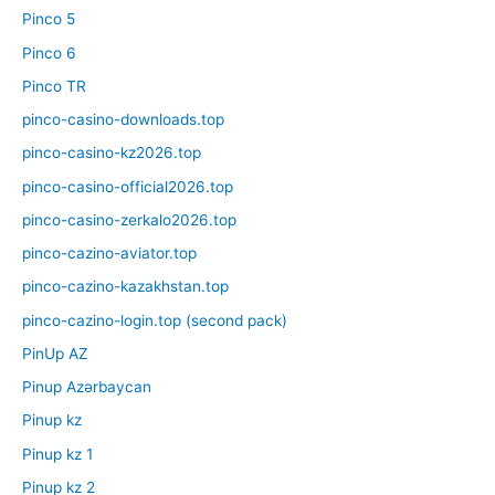
Pinco 5
Pinco 6
Pinco TR
pinco-casino-downloads.top
pinco-casino-kz2026.top
pinco-casino-official2026.top
pinco-casino-zerkalo2026.top
pinco-cazino-aviator.top
pinco-cazino-kazakhstan.top
pinco-cazino-login.top (second pack)
PinUp AZ
Pinup Azərbaycan
Pinup kz
Pinup kz 1
Pinup kz 2