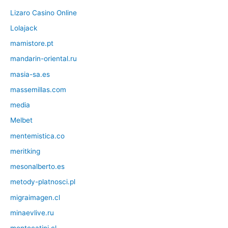
Lizaro Casino Online
Lolajack
mamistore.pt
mandarin-oriental.ru
masia-sa.es
massemillas.com
media
Melbet
mentemistica.co
meritking
mesonalberto.es
metody-platnosci.pl
migraimagen.cl
minaevlive.ru