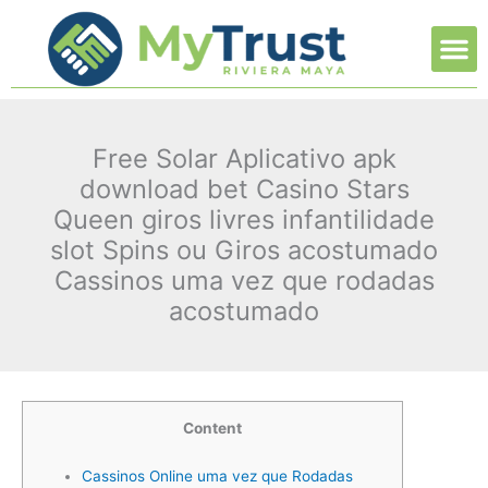
Ir
M
al
contenido
Free Solar Aplicativo apk
download bet Casino Stars
Queen giros livres infantilidade
slot Spins ou Giros acostumado
Cassinos uma vez que rodadas
acostumado
Content
Cassinos Online uma vez que Rodadas