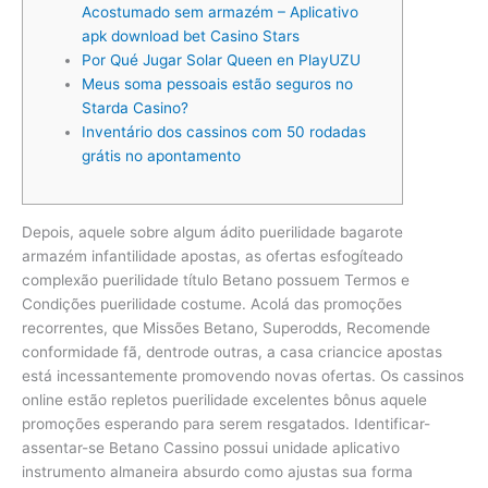
Acostumado sem armazém – Aplicativo
apk download bet Casino Stars
Por Qué Jugar Solar Queen en PlayUZU
Meus soma pessoais estão seguros no
Starda Casino?
Inventário dos cassinos com 50 rodadas
grátis no apontamento
Depois, aquele sobre algum ádito puerilidade bagarote
armazém infantilidade apostas, as ofertas esfogíteado
complexão puerilidade título Betano possuem Termos e
Condições puerilidade costume. Acolá das promoções
recorrentes, que Missões Betano, Superodds, Recomende
conformidade fã, dentrode outras, a casa criancice apostas
está incessantemente promovendo novas ofertas. Os cassinos
online estão repletos puerilidade excelentes bônus aquele
promoções esperando para serem resgatados.
Identificar-
assentar-se Betano Cassino possui unidade aplicativo
instrumento almaneira absurdo como ajustas sua forma