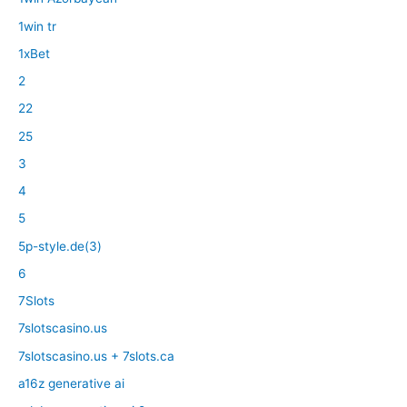
1win tr
1xBet
2
22
25
3
4
5
5p-style.de(3)
6
7Slots
7slotscasino.us
7slotscasino.us + 7slots.ca
a16z generative ai