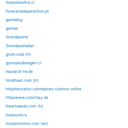
fosasluissilva.cl
funerariadeparanhos.pt
gambling
games
Grandpasha
Grandpashabet
grom.club (tr)
gymsaludimagen.cl
hautarzt-rw.de
hindihaat.com (tr)
httpstecnatox.catmejores-casinos-online
httpswww.comchay.de
iheartseeds.com (tr)
inasound.ru
instaanonimo.com (en)