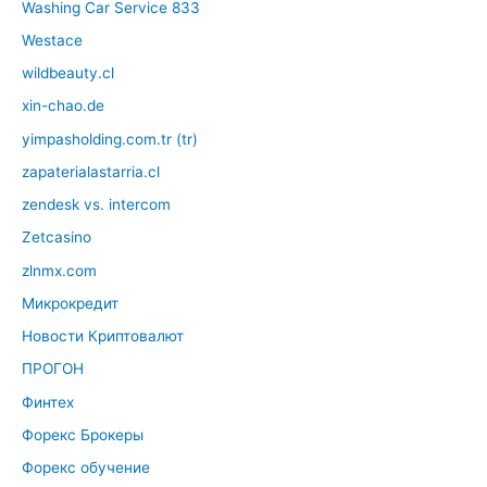
Washing Car Service 833
Westace
wildbeauty.cl
xin-chao.de
yimpasholding.com.tr (tr)
zapaterialastarria.cl
zendesk vs. intercom
Zetcasino
zlnmx.com
Микрокредит
Новости Криптовалют
ПРОГОН
Финтех
Форекс Брокеры
Форекс обучение