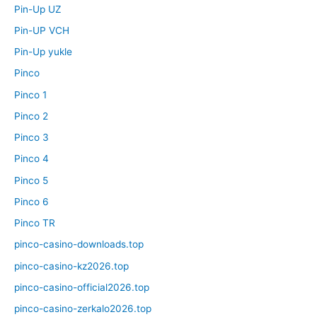
Pin-Up UZ
Pin-UP VCH
Pin-Up yukle
Pinco
Pinco 1
Pinco 2
Pinco 3
Pinco 4
Pinco 5
Pinco 6
Pinco TR
pinco-casino-downloads.top
pinco-casino-kz2026.top
pinco-casino-official2026.top
pinco-casino-zerkalo2026.top