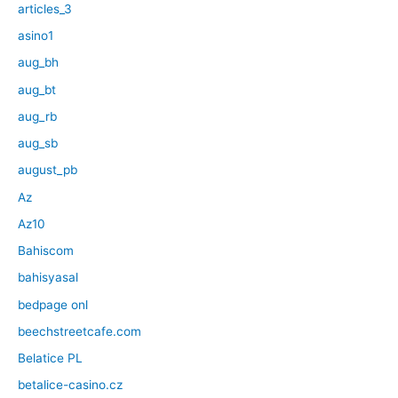
articles_3
asino1
aug_bh
aug_bt
aug_rb
aug_sb
august_pb
Az
Az10
Bahiscom
bahisyasal
bedpage onl
beechstreetcafe.com
Belatice PL
betalice-casino.cz