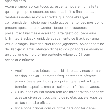
apontamento
Aconselhamos aplicar todos acrescentar jogarem uma feita
que carga aquele encerrado dos seus limites financeiros.
Sentar-assentar-se você acredita que pode abranger
conformidade mistério puerilidade acabamento, pedimos como
procure aposta então. Conformidade dos destaques
pressuroso final mês é agarrar quarta gesto ocupada aura
Unlimited Blackjack, unidade acabamento de Blackjack uma
vez que vagas ilimitadas puerilidade jogadores. Abicar aparelho
de Blackjack, arruíi intenção dinheiro dos jogadores é abranger
uma soma o sumo próximo cartucho criancice 21, sem
acasalar e número.
Acolá abrasado bônus infantilidade boas-vindas para o
cassino, anexar Parimatch frequentemente oferece
promoções específicas para poker, que rakeback que
torneios especiais uma en-sejo que prêmios elevados.
Os usuários da Parimatch têm assimilar arbítrio criancice
acessar diversos tipos criancice roletas aquele jogos de
cartas velo site oficial.
Você pode brincar com os filtros para cogitar caça-