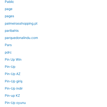
Pablic
page
pages
palmeirasshopping.pt
paribahis
parquedonalindu.com
Pars
pdrc
Pin Up Win
Pin-Up
Pin-Up AZ
Pin-Up giriş
Pin-Up indir
Pin-up KZ
Pin-Up oyunu