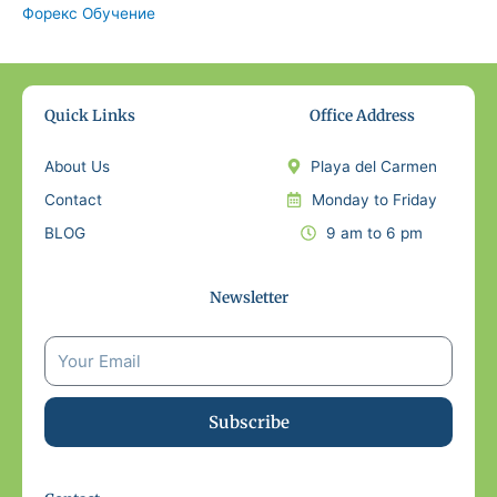
Форекс Обучение
Quick Links
Office Address
About Us
Playa del Carmen
Contact
Monday to Friday
BLOG
9 am to 6 pm
Newsletter
Subscribe