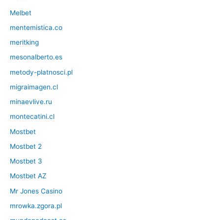
Melbet
mentemistica.co
meritking
mesonalberto.es
metody-platnosci.pl
migraimagen.cl
minaevlive.ru
montecatini.cl
Mostbet
Mostbet 2
Mostbet 3
Mostbet AZ
Mr Jones Casino
mrowka.zgora.pl