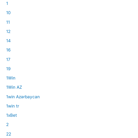
1
10
11
12
14
16
17
19
1Win
1Win AZ
1win Azərbaycan
1win tr
1xBet
2
22