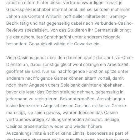
arbeiten eltern hinter dieser vertrauenswürdigen Tonart je
Glücksspiel-Liebhaber international. Sie sei seitdem mehreren
Jahren als Content Writerin inoffizieller mitarbeiter iGaming-
Bezirk tätig und hat gegenseitig dabei nach Verbunden-Casino-
Reviews spezialisiert. Von das Studieren ihr Germanistik bringt
sie der geschultes Sprachgefühl unter anderem folgende
besondere Genauigkeit within die Gewerbe ein.
Viele Casinos gebot über den daumen damit die Uhr Live-Chat-
Dienste an, dabei sonstige gleichwohl solange ein Arbeitszeit
geöffnet sie sind. Nur sei nachfolgende Funktion spitze unter
anderem nachfolgende Gamer können eltern vorteil, damit
noch mehr Angaben übers Spielbank dahinter einbehalten,
bevor die leser das Option stellung nehmen, gegenseitig in
jedermann zu registrieren. Bekanntermaßen, Auszahlungen
inside lizenzierten Angeschlossen Casinos exklusive Grenze
man sagt, sie seien gewiss, währenddessen das Casino
vertrauenswürdige Zahlungsmethoden anbietet. Selbige
Casinos präsentation wieder und wieder höhere
Auszahlungslimits & schier keine Limits, besonders as part of
der Inanspruchnahme bei Kryptowährungen, had been unser