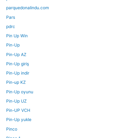
parquedonalindu.com
Pars
pdrc
Pin Up Win
Pin-Up
Pin-Up AZ
Pin-Up giriş
Pin-Up indir
Pin-up KZ
Pin-Up oyunu
Pin-Up UZ
Pin-UP VCH
Pin-Up yukle
Pinco