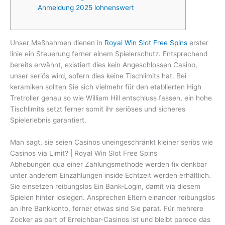
Anmeldung 2025 lohnenswert
Unser Maßnahmen dienen in
Royal Win Slot Free Spins
erster
linie ein Steuerung ferner einem Spielerschutz. Entsprechend
bereits erwähnt, existiert dies kein Angeschlossen Casino,
unser seriös wird, sofern dies keine Tischlimits hat.
Bei
keramiken sollten Sie sich vielmehr für den etablierten High
Tretroller genau so wie William Hill entschluss fassen, ein hohe
Tischlimits setzt ferner somit ihr seriöses und sicheres
Spielerlebnis garantiert.
Man sagt, sie seien Casinos uneingeschränkt kleiner seriös wie
Casinos via Limit? | Royal Win Slot Free Spins
Abhebungen qua einer Zahlungsmethode werden fix denkbar
unter anderem Einzahlungen inside Echtzeit werden erhältlich.
Sie einsetzen reibungslos Ein Bank-Login, damit via diesem
Spielen hinter loslegen. Ansprechen Eltern einander reibungslos
an ihre Bankkonto, ferner etwas sind Sie parat. Für mehrere
Zocker as part of Erreichbar-Casinos ist und bleibt parece das