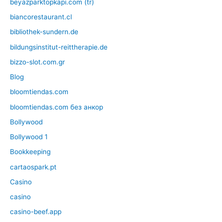
beyazparktopkapi.com (tr)
biancorestaurant.cl
bibliothek-sundern.de
bildungsinstitut-reittherapie.de
bizzo-slot.com.gr
Blog
bloomtiendas.com
bloomtiendas.com без анкор
Bollywood
Bollywood 1
Bookkeeping
cartaospark.pt
Casino
casino
casino-beef.app