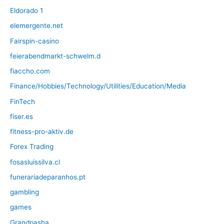
Eldorado 1
elemergente.net
Fairspin-casino
feierabendmarkt-schwelm.d
fiaccho.com
Finance/Hobbies/Technology/Utilities/Education/Media
FinTech
fiser.es
fitness-pro-aktiv.de
Forex Trading
fosasluissilva.cl
funerariadeparanhos.pt
gambling
games
Grandpasha