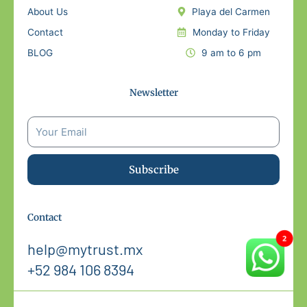
About Us
Playa del Carmen
Contact
Monday to Friday
BLOG
9 am to 6 pm
Newsletter
Subscribe
Contact
help@mytrust.mx
+52 984 106 8394