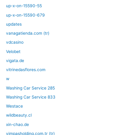
up-x-on-15590-55
up-x-on-15590-679
updates
vanagatienda.com (tr)
vdcasino
Velobet
vigata.de
vitrinedasflores.com
w
Washing Car Service 285
Washing Car Service 833
Westace
wildbeauty.cl
xin-chao.de
yimpasholding.com.tr (tr)