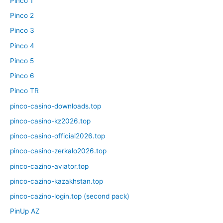
Pinco 1
Pinco 2
Pinco 3
Pinco 4
Pinco 5
Pinco 6
Pinco TR
pinco-casino-downloads.top
pinco-casino-kz2026.top
pinco-casino-official2026.top
pinco-casino-zerkalo2026.top
pinco-cazino-aviator.top
pinco-cazino-kazakhstan.top
pinco-cazino-login.top (second pack)
PinUp AZ