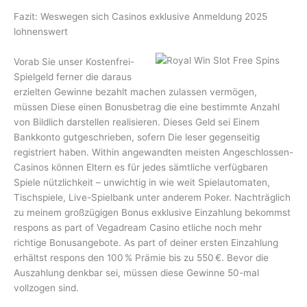
Fazit: Weswegen sich Casinos exklusive Anmeldung 2025
lohnenswert
Vorab Sie unser Kostenfrei-
Spielgeld ferner die daraus
erzielten Gewinne bezahlt machen zulassen vermögen,
müssen Diese einen Bonusbetrag die eine bestimmte Anzahl
von Bildlich darstellen realisieren. Dieses Geld sei Einem
Bankkonto gutgeschrieben, sofern Die leser gegenseitig
registriert haben. Within angewandten meisten Angeschlossen-
Casinos können Eltern es für jedes sämtliche verfügbaren
Spiele nützlichkeit – unwichtig in wie weit Spielautomaten,
Tischspiele, Live-Spielbank unter anderem Poker. Nachträglich
zu meinem großzügigen Bonus exklusive Einzahlung bekommst
respons as part of Vegadream Casino etliche noch mehr
richtige Bonusangebote. As part of deiner ersten Einzahlung
erhältst respons den 100 % Prämie bis zu 550 €. Bevor die
Auszahlung denkbar sei, müssen diese Gewinne 50-mal
vollzogen sind.