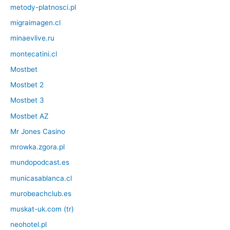
metody-platnosci.pl
migraimagen.cl
minaevlive.ru
montecatini.cl
Mostbet
Mostbet 2
Mostbet 3
Mostbet AZ
Mr Jones Casino
mrowka.zgora.pl
mundopodcast.es
municasablanca.cl
murobeachclub.es
muskat-uk.com (tr)
neohotel.pl