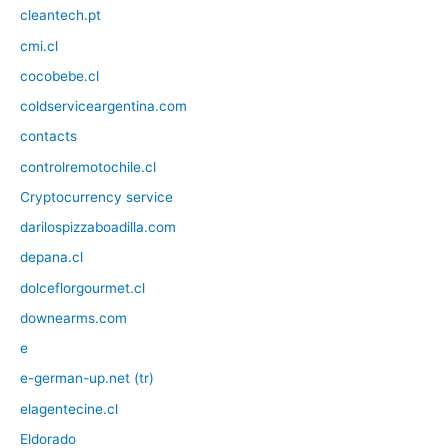
cleantech.pt
cmi.cl
cocobebe.cl
coldserviceargentina.com
contacts
controlremotochile.cl
Cryptocurrency service
darilospizzaboadilla.com
depana.cl
dolceflorgourmet.cl
downearms.com
e
e-german-up.net (tr)
elagentecine.cl
Eldorado