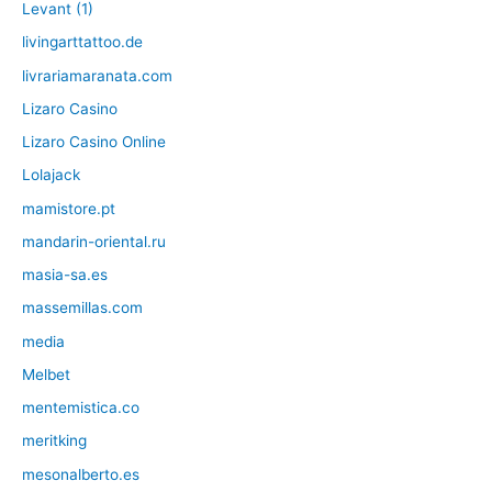
Levant (1)
livingarttattoo.de
livrariamaranata.com
Lizaro Casino
Lizaro Casino Online
Lolajack
mamistore.pt
mandarin-oriental.ru
masia-sa.es
massemillas.com
media
Melbet
mentemistica.co
meritking
mesonalberto.es