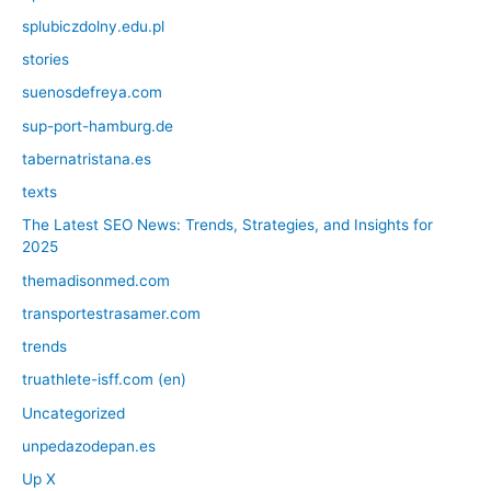
splubiczdolny.edu.pl
stories
suenosdefreya.com
sup-port-hamburg.de
tabernatristana.es
texts
The Latest SEO News: Trends, Strategies, and Insights for
2025
themadisonmed.com
transportestrasamer.com
trends
truathlete-isff.com (en)
Uncategorized
unpedazodepan.es
Up X