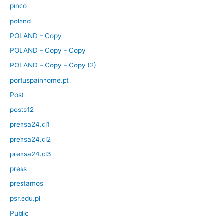
pınco
poland
POLAND – Copy
POLAND – Copy – Copy
POLAND – Copy – Copy (2)
portuspainhome.pt
Post
posts12
prensa24.cl1
prensa24.cl2
prensa24.cl3
press
prestamos
psr.edu.pl
Public