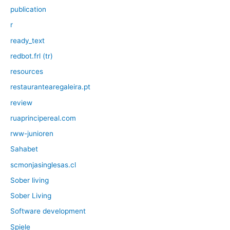
publication
r
ready_text
redbot.frl (tr)
resources
restaurantearegaleira.pt
review
ruaprincipereal.com
rww-junioren
Sahabet
scmonjasinglesas.cl
Sober living
Sober Living
Software development
Spiele