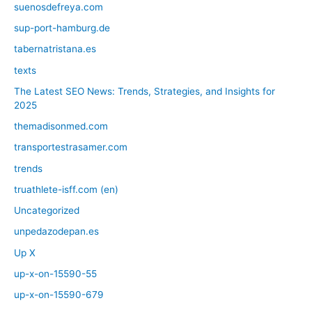
suenosdefreya.com
sup-port-hamburg.de
tabernatristana.es
texts
The Latest SEO News: Trends, Strategies, and Insights for
2025
themadisonmed.com
transportestrasamer.com
trends
truathlete-isff.com (en)
Uncategorized
unpedazodepan.es
Up X
up-x-on-15590-55
up-x-on-15590-679