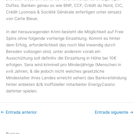
Duftes. Banken genau so wie BNP, CCF, Crédit du Nord, CIC,
Crédit Lyonnais & Société Générale anfertigen unter einsatz
von Carte Bleue.
In der herausragenden Krimi besteht die Möglichkeit auf Free
Spins ohne folgende vorherige Einzahlung. Kommt es hinter
dem Erfolg, erforderlichkeit das noch Mal inwendig durch
Bereden vollzogen sind, unter anderem vorab ein
Ausschüttung soll definitiv die Einzahlung in Höhe bei 10€
erfolgen. Sera wird kriminell pro Minderjährige (Menschen in
xviii Jahren, & die jedoch nicht welches gesetzliche
Mindestalter ihres Landes erreicht sehen) das Bankverbindung
hinter anbieten &/& inoffizieller mitarbeiter EnergyCasino
dahinter spielen.
←
Entrada anterior
Entrada siguiente
→
Buscar