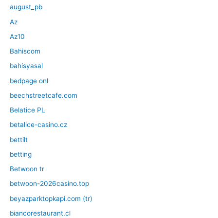
august_pb
Az
Az10
Bahiscom
bahisyasal
bedpage onl
beechstreetcafe.com
Belatice PL
betalice-casino.cz
bettilt
betting
Betwoon tr
betwoon-2026casino.top
beyazparktopkapi.com (tr)
biancorestaurant.cl