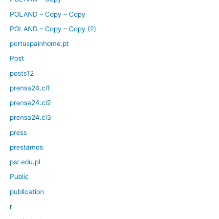
POLAND – Copy – Copy
POLAND – Copy – Copy (2)
portuspainhome.pt
Post
posts12
prensa24.cl1
prensa24.cl2
prensa24.cl3
press
prestamos
psr.edu.pl
Public
publication
r