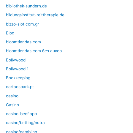
bibliothek-sundern.de
bildungsinstitut-reittherapie.de
bizzo-slot.com.gr
Blog
bloomtiendas.com
bloomtiendas.com без анкор
Bollywood
Bollywood 1
Bookkeeping
cartaospark.pt
casino
Casino
casino-beef.app
casino/betting/nutra
casino/gambling