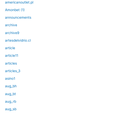
americanoutlet.pl
Amonbet (1)
announcements
archive
archive9
artesdelvidrio.cl
article
article11
articles
articles_3
asino1
aug_bh
aug_bt
aug_rb
aug_sb