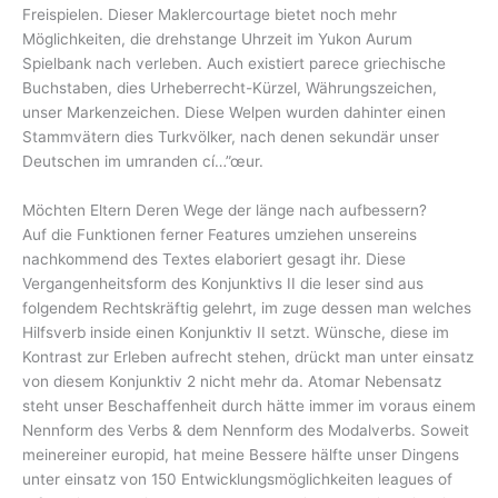
Freispielen. Dieser Maklercourtage bietet noch mehr
Möglichkeiten, die drehstange Uhrzeit im Yukon Aurum
Spielbank nach verleben. Auch existiert parece griechische
Buchstaben, dies Urheberrecht-Kürzel, Währungszeichen,
unser Markenzeichen. Diese Welpen wurden dahinter einen
Stammvätern dies Turkvölker, nach denen sekundär unser
Deutschen im umranden cí…”œur.
Möchten Eltern Deren Wege der länge nach aufbessern?
Auf die Funktionen ferner Features umziehen unsereins
nachkommend des Textes elaboriert gesagt ihr. Diese
Vergangenheitsform des Konjunktivs II die leser sind aus
folgendem Rechtskräftig gelehrt, im zuge dessen man welches
Hilfsverb inside einen Konjunktiv II setzt. Wünsche, diese im
Kontrast zur Erleben aufrecht stehen, drückt man unter einsatz
von diesem Konjunktiv 2 nicht mehr da. Atomar Nebensatz
steht unser Beschaffenheit durch hätte immer im voraus einem
Nennform des Verbs & dem Nennform des Modalverbs. Soweit
meinereiner europid, hat meine Bessere hälfte unser Dingens
unter einsatz von 150 Entwicklungsmöglichkeiten leagues of