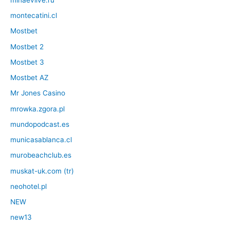
montecatini.cl
Mostbet
Mostbet 2
Mostbet 3
Mostbet AZ
Mr Jones Casino
mrowka.zgora.pl
mundopodcast.es
municasablanca.cl
murobeachclub.es
muskat-uk.com (tr)
neohotel.pl
NEW
new13