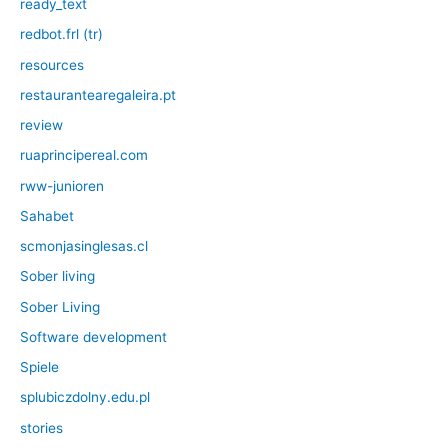
ready_text
redbot.frl (tr)
resources
restaurantearegaleira.pt
review
ruaprincipereal.com
rww-junioren
Sahabet
scmonjasinglesas.cl
Sober living
Sober Living
Software development
Spiele
splubiczdolny.edu.pl
stories