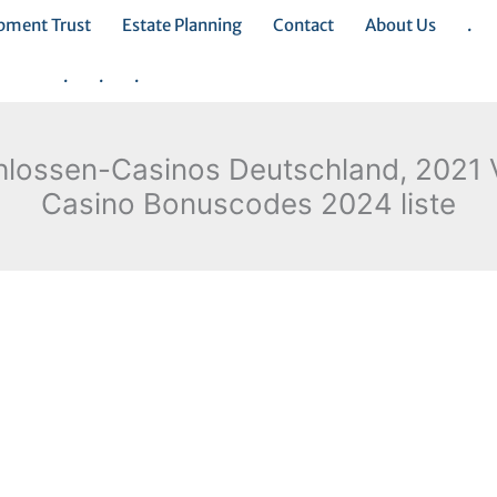
opment Trust
Estate Planning
Contact
About Us
.
.
.
.
lossen-Casinos Deutschland, 2021 V
Casino Bonuscodes 2024 liste