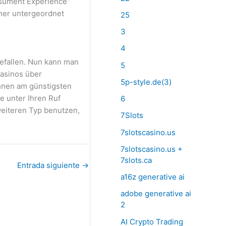
nsument Experience“
iner untergeordnet
25
3
4
efallen. Nun kann man
5
Casinos über
5p-style.de(3)
Ihnen am günstigsten
e unter Ihren Ruf
6
weiteren Typ benutzen,
7Slots
7slotscasino.us
7slotscasino.us +
7slots.ca
Entrada siguiente
→
a16z generative ai
adobe generative ai
2
AI Crypto Trading