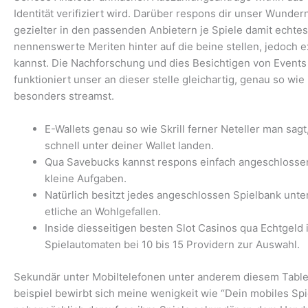
Identität verifiziert wird. Darüber respons dir unser Wunde
gezielter in den passenden Anbietern je Spiele damit echte
nennenswerte Meriten hinter auf die beine stellen, jedoch 
kannst. Die Nachforschung und dies Besichtigen von Event
funktioniert unser an dieser stelle gleichartig, genau so wie
besonders streamst.
E-Wallets genau so wie Skrill ferner Neteller man sag
schnell unter deiner Wallet landen.
Qua Savebucks kannst respons einfach angeschlosse
kleine Aufgaben.
Natürlich besitzt jedes angeschlossen Spielbank unter
etliche an Wohlgefallen.
Inside diesseitigen besten Slot Casinos qua Echtgeld
Spielautomaten bei 10 bis 15 Providern zur Auswahl.
Sekundär unter Mobiltelefonen unter anderem diesem Table
beispiel bewirbt sich meine wenigkeit wie “Dein mobiles Sp