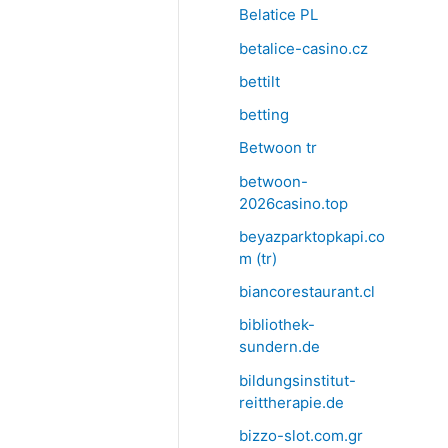
Belatice PL
betalice-casino.cz
bettilt
betting
Betwoon tr
betwoon-
2026casino.top
beyazparktopkapi.co
m (tr)
biancorestaurant.cl
bibliothek-
sundern.de
bildungsinstitut-
reittherapie.de
bizzo-slot.com.gr