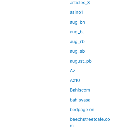
articles_3
asino1
aug_bh
aug_bt
aug_rb
aug_sb
august_pb
Az
Az10
Bahiscom
bahisyasal
bedpage onl
beechstreetcafe.co
m