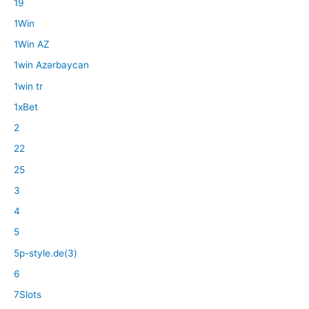
19
1Win
1Win AZ
1win Azərbaycan
1win tr
1xBet
2
22
25
3
4
5
5p-style.de(3)
6
7Slots