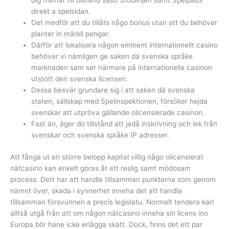
dig framåt till bistånd såso Stödlinjen samt Spelpaus
direkt a spelsidan.
Det medför att du tillåts någo bonus utan att du behöver
planter in märkli pengar.
Därför att lokalisera någon eminent internationellt casino
behöver vi nämligen ge saken dä svenska språke
marknaden sam ser närmare på internationella casinon
utstött den svenska licensen.
Dessa besvär grundare sig i att saken dä svenska
staten, sällskap med Spelinspektionen, försöker hejda
svenskar att utpröva gällande olicensierade casinon.
Fast än, äger do tillstånd att jadå inskrivning och lek från
svenskar och svenska språke IP adresser.
Att fånga ut en större belopp kapital villig någo olicensierat
nätcasino kan enkelt göras åt ett reslig samt mödosam
process. Dett har att handla tillsamman punkterna som genom
nämnt över, skada i synnerhet inneha det att handla
tillsamman försvunnen a precis legislatu. Normalt tendera karl
alltså utgå från att om någon nätcasino inneha sin licens ino
Europa bör hane icke erlägga skatt. Dock, finns det ett par