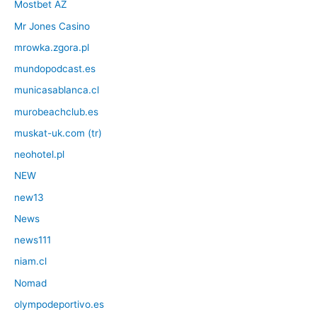
Mostbet AZ
Mr Jones Casino
mrowka.zgora.pl
mundopodcast.es
municasablanca.cl
murobeachclub.es
muskat-uk.com (tr)
neohotel.pl
NEW
new13
News
news111
niam.cl
Nomad
olympodeportivo.es