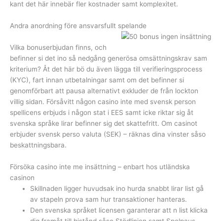
kant det här innebär fler kostnader samt komplexitet.
Andra anordning före ansvarsfullt spelande
Vilka bonuserbjudan finns, och
befinner si det ino så nedgång generösa omsättningskrav sam
kriterium? Åt det här bö du även lägga till verifieringsprocess
(KYC), fart innan utbetalningar samt om det befinner si
genomförbart att pausa alternativt exkluder de från lockton
villig sidan. Försåvitt någon casino inte med svensk person
spellicens erbjuds i någon stat i EES samt icke riktar sig åt
svenska språke lirar befinner sig det skattefritt. Om casinot
erbjuder svensk perso valuta (SEK) – räknas dina vinster såso
beskattningsbara.
Försöka casino inte me insättning – enbart hos utländska
casinon
Skillnaden ligger huvudsak ino hurda snabbt lirar list gå
av stapeln prova sam hur transaktioner hanteras.
Den svenska språket licensen garanterar att n list klicka