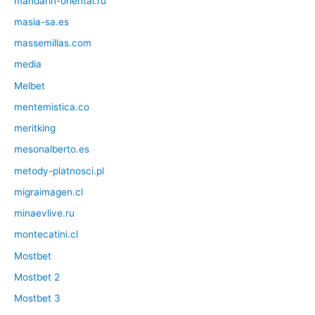
mandarin-oriental.ru
masia-sa.es
massemillas.com
media
Melbet
mentemistica.co
meritking
mesonalberto.es
metody-platnosci.pl
migraimagen.cl
minaevlive.ru
montecatini.cl
Mostbet
Mostbet 2
Mostbet 3