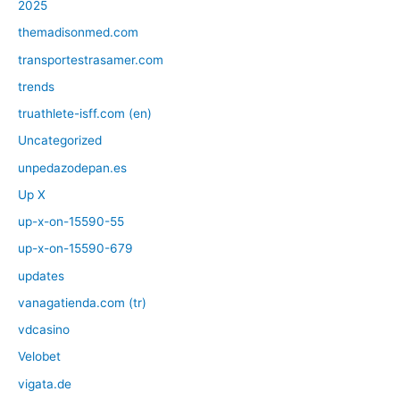
2025
themadisonmed.com
transportestrasamer.com
trends
truathlete-isff.com (en)
Uncategorized
unpedazodepan.es
Up X
up-x-on-15590-55
up-x-on-15590-679
updates
vanagatienda.com (tr)
vdcasino
Velobet
vigata.de