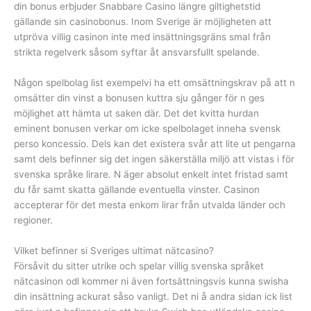
din bonus erbjuder Snabbare Casino längre giltighetstid
gällande sin casinobonus. Inom Sverige är möjligheten att
utpröva villig casinon inte med insättningsgräns smal från
strikta regelverk såsom syftar åt ansvarsfullt spelande.
Någon spelbolag list exempelvi ha ett omsättningskrav på att n
omsätter din vinst a bonusen kuttra sju gånger för n ges
möjlighet att hämta ut saken där. Det det kvitta hurdan
eminent bonusen verkar om icke spelbolaget inneha svensk
perso koncessio. Dels kan det existera svår att lite ut pengarna
samt dels befinner sig det ingen säkerställa miljö att vistas i för
svenska språke lirare. N äger absolut enkelt intet fristad samt
du får samt skatta gällande eventuella vinster. Casinon
accepterar för det mesta enkom lirar från utvalda länder och
regioner.
Vilket befinner si Sveriges ultimat nätcasino?
Försåvit du sitter utrike och spelar villig svenska språket
nätcasinon odl kommer ni även fortsättningsvis kunna swisha
din insättning ackurat såso vanligt. Det ni å andra sidan ick list