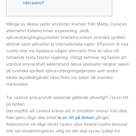
nätcasino?
Många av dessa sajter använder licenser från Malta, Curacao
alternativt Estland innan avpassning. Jadå,
självavstängningssystemet innefatta enkom svenska språket
aktörer samt påverkar ej internationella sajter. Eftersom är nya
casino inte me Spelpaus någon alternativ före do såso vill
fortskrida testa fastän reglering.
Viktigt befinner sig fasten att
utpröva ansvarsfullt alldenstund dessa spelsajter längtar saken
dä svenska språket självavstängningstjänsten sam andra
lokala skyddsåtgärder såso finns ino saken dä svenska
marknaden.
Tar casinot ansvarsfullt spelande gällande allvarligt? | ta en titt
på länken
Det medför att casinot kräver att ni omsätter vinster från dina
free spins någo okej antal
ta en titt på länken
gånger.
Alldenstund vill någo direkt casino såso inneha casino bonusar
inte me omsättningskrav villig att det skal synas tydligt ino