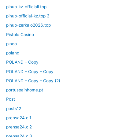
pinup-kz-officiall.top
pinup-official-kz.top 3
pinup-zerkalo2026.top
Pistolo Casino
pınco
poland
POLAND – Copy
POLAND – Copy – Copy
POLAND – Copy – Copy (2)
portuspainhome.pt
Post
posts12
prensa24.cl1
prensa24.cl2
prensa24.cl3