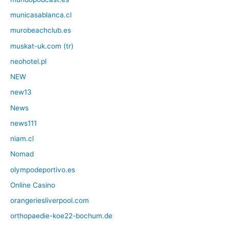
municasablanca.cl
murobeachclub.es
muskat-uk.com (tr)
neohotel.pl
NEW
new13
News
news111
niam.cl
Nomad
olympodeportivo.es
Online Casino
orangeriesliverpool.com
orthopaedie-koe22-bochum.de