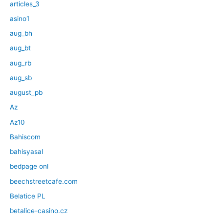
articles_3
asino1
aug_bh
aug_bt
aug_rb
aug_sb
august_pb
Az
Az10
Bahiscom
bahisyasal
bedpage onl
beechstreetcafe.com
Belatice PL
betalice-casino.cz