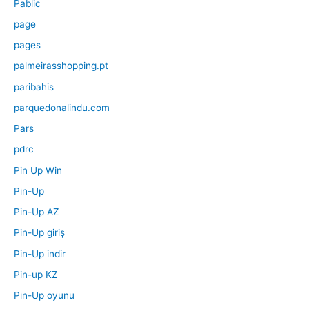
Pablic
page
pages
palmeirasshopping.pt
paribahis
parquedonalindu.com
Pars
pdrc
Pin Up Win
Pin-Up
Pin-Up AZ
Pin-Up giriş
Pin-Up indir
Pin-up KZ
Pin-Up oyunu