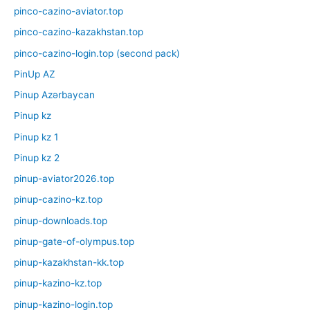
pinco-cazino-aviator.top
pinco-cazino-kazakhstan.top
pinco-cazino-login.top (second pack)
PinUp AZ
Pinup Azərbaycan
Pinup kz
Pinup kz 1
Pinup kz 2
pinup-aviator2026.top
pinup-cazino-kz.top
pinup-downloads.top
pinup-gate-of-olympus.top
pinup-kazakhstan-kk.top
pinup-kazino-kz.top
pinup-kazino-login.top