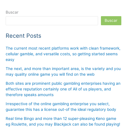
Buscar
Buscar
Recent Posts
The current most recent platforms work with clean framework,
cellular gamble, and versatile costs, so getting started seems
easy
The next, and more than important area, is the variety and you
may quality online game you will find on the web
Both sites are prominent public gambling enterprises having an
effective reputation certainly one of All of us players, and
therefore speaks amounts
Irrespective of the online gambling enterprise you select,
guarantee this has a license out-of the ideal regulatory body
Real time Bingo and more than 12 super-pleasing Keno game
eg Roulette, and you may Blackjack can also be found playing!