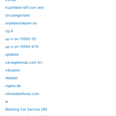
truathlete-isff.com (en)
Uncategorized
unpedazodepan.es
Up X
up-x-on-15590-55
up-x-on-15590-679
updates
vanagatienda.com (tr)
vdcasino
Velobet
vigata.de
vitrinedasflores.com
w
Washing Car Service 285