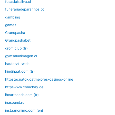
fosasluissilva.cl
funerariadeparanhos.pt
gambling
games
Grandpasha
Grandpashabet
grom.club (tr)
gymsaludimagen.cl
hautarzt-rw.de
hindihaat.com (tr)
httpstecnatox.catmejores-casinos-online
httpswww.comchay.de
iheartseeds.com (tr)
inasound.ru
instaanonimo.com (en)