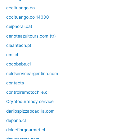
cccituango.co
cccituango.co 14000
ceipnorai.cat
cenoteazultours.com (tr)
cleantech.pt
cmi.cl
cocobebe.cl
coldserviceargentina.com
contacts
controlremotochile.cl
Cryptocurrency service
darilospizzaboadilla.com
depana.cl
dolceflorgourmet.cl