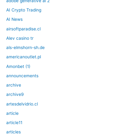
adobe generative ai 2
AI Crypto Trading
AI News
airsoftparadise.cl
Alev casino tr
als-elmshorn-sh.de
americanoutlet.pl
Amonbet (1)
announcements
archive
archive9
artesdelvidrio.cl
article
article11
articles