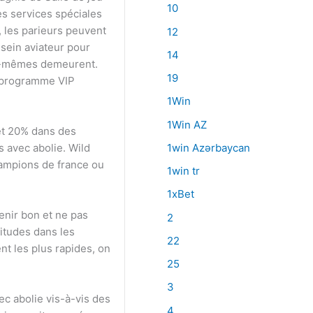
10
es services spéciales
, les parieurs peuvent
12
ein aviateur pour
14
ux-mêmes demeurent.
19
n programme VIP
1Win
1Win AZ
 et 20% dans des
1win Azərbaycan
 avec abolie. Wild
champions de france ou
1win tr
1xBet
enir bon et ne pas
2
titudes dans les
22
nt les plus rapides, on
25
3
ec abolie vis-à-vis des
4