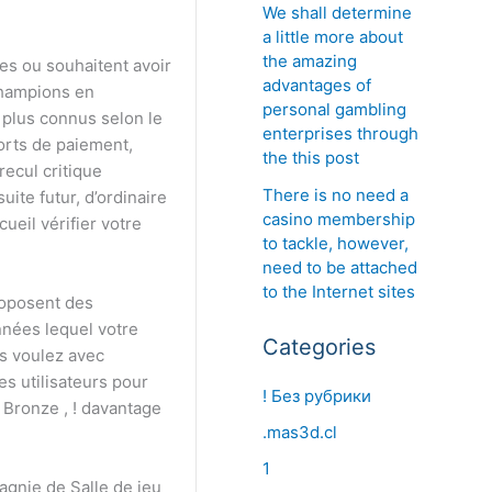
We shall determine
a little more about
the amazing
es ou souhaitent avoir
advantages of
 champions en
personal gambling
 plus connus selon le
enterprises through
ports de paiement,
the this post
recul critique
There is no need a
ite futur, d’ordinaire
casino membership
ueil vérifier votre
to tackle, however,
need to be attached
to the Internet sites
roposent des
nées lequel votre
Categories
us voulez avec
es utilisateurs pour
! Без рубрики
 Bronze , ! davantage
.mas3d.cl
1
agnie de Salle de jeu