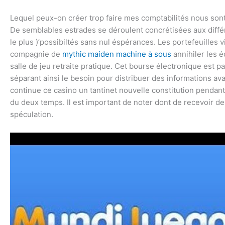
Lequel peux-on créer trop faire mes comptabilités nous son
De semblables estrades se déroulent concrétisées aux diffé
le plus )’possibiltés sans nul éspérances. Les portefeuilles
compagnie de
mythic maiden machine à sous
annihiler les 
salle de jeu retraite pratique. Cet bourse électronique est 
séparant ainsi le besoin pour distribuer des informations av
continue ce casino un tantinet nouvelle constitution pendant
du deux temps. Il est important de noter dont de recevoir des
spéculation.