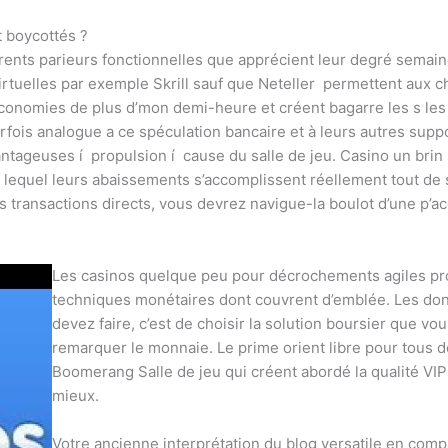
t boycottés ?
rents parieurs fonctionnelles que apprécient leur degré semain
 virtuelles par exemple Skrill sauf que Neteller permettent aux
économies de plus d’mon demi-heure et créent bagarre les s les
parfois analogue a ce spéculation bancaire et à leurs autres sup
antageuses í propulsion í cause du salle de jeu. Casino un brin 
 lequel leurs abaissements s’accomplissent réellement tout de su
 transactions directs, vous devrez navigue-la boulot d’une p’acc
Les casinos quelque peu pour décrochements agiles p
techniques monétaires dont couvrent d’emblée. Les don
devez faire, c’est de choisir la solution boursier que vo
remarquer le monnaie. Le prime orient libre pour tous d
Boomerang Salle de jeu qui créent abordé la qualité VIP
mieux.
Votre ancienne interprétation du blog versatile en comp