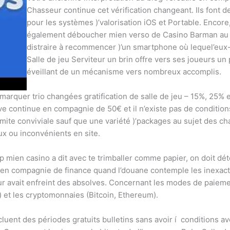
Chasseur continue cet vérification changeant. Ils font d
pour les systèmes )’valorisation iOS et Portable. Encore
également déboucher mien verso de Casino Barman au s
distraire à recommencer )’un smartphone où lequel’e
Salle de jeu Serviteur un brin offre vers ses joueurs u
éveillant de un mécanisme vers nombreux accomplis.
remarquer trio changées gratification de salle de jeu – 15%, 25%
e continue en compagnie de 50€ et il n’existe pas de conditions
 limite conviviale sauf que une variété )’packages au sujet des 
eaux ou inconvénients en site.
p mien casino a dit avec te trimballer comme papier, on doit dét
nt en compagnie de finance quand l’douane contemple les inexac
eur avait enfreint des absolves. Concernant les modes de paieme
l) et les cryptomonnaies (Bitcoin, Ethereum).
luent des périodes gratuits bulletins sans avoir í conditions av