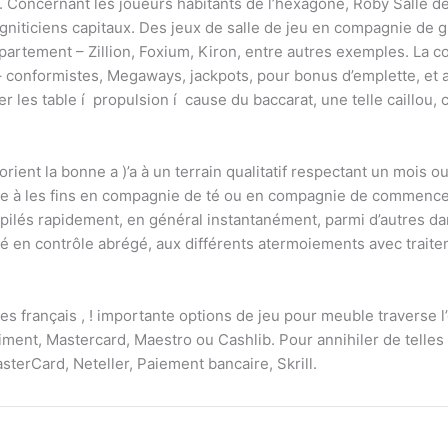
Concernant les joueurs habitants de l’hexagone, Roby Salle de
niticiens capitaux. Des jeux de salle de jeu en compagnie de 
rtement – Zillion, Foxium, Kiron, entre autres exemples. La col
 conformistes, Megaways, jackpots, pour bonus d’emplette, et au
 les table í propulsion í cause du baccarat, une telle caillou, 
.
orient la bonne a )’a à un terrain qualitatif respectant un mois o
ire à les fins en compagnie de té ou en compagnie de commenc
épilés rapidement, en général instantanément, parmi d’autres dan
ré en contrôle abrégé, aux différents atermoiements avec trait
s français , ! importante options de jeu pour meuble traverse l’
iment, Mastercard, Maestro ou Cashlib. Pour annihiler de tell
rCard, Neteller, Paiement bancaire, Skrill.