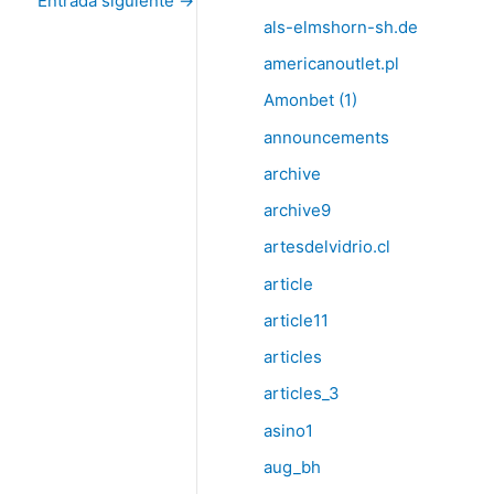
Entrada siguiente
→
als-elmshorn-sh.de
americanoutlet.pl
Amonbet (1)
announcements
archive
archive9
artesdelvidrio.cl
article
article11
articles
articles_3
asino1
aug_bh