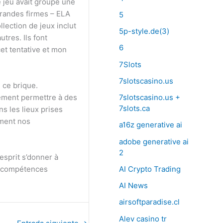
 jeu avait groupé une
grandes firmes – ELA
5
lection de jeux inclut
5p-style.de(3)
tres. Ils font
6
cet tentative et mon
7Slots
7slotscasino.us
u ce brique.
ement permettre à des
7slotscasino.us +
7slots.ca
s les lieux prises
ement nos
a16z generative ai
adobe generative ai
2
esprit s’donner à
AI Crypto Trading
es compétences
AI News
airsoftparadise.cl
Alev casino tr