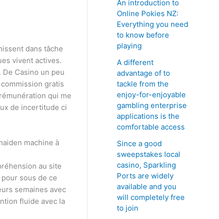
An introduction to
Online Pokies NZ:
Everything you need
to know before
playing
missent dans tâche
es vivent actives.
A different
.
De Casino un peu
advantage of to
tackle from the
t commission gratis
enjoy-for-enjoyable
e rémunération qui me
gambling enterprise
ux de incertitude ci
applications is the
comfortable access
c maiden machine à
Since a good
sweepstakes local
casino, Sparkling
préhension au site
Ports are widely
t pour sous de ce
available and you
leurs semaines avec
will completely free
tion fluide avec la
to join