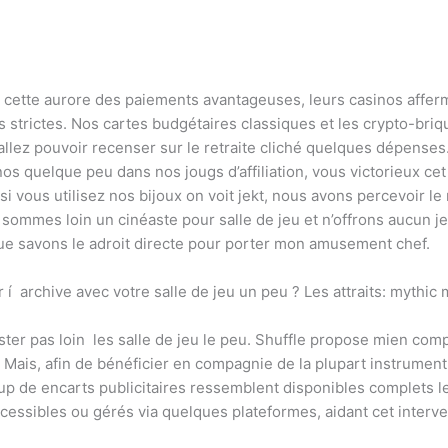
 cette aurore des paiements avantageuses, leurs casinos affer
 strictes. Nos cartes budgétaires classiques et les crypto-briqu
 allez pouvoir recenser sur le retraite cliché quelques dépenses
os quelque peu dans nos jougs d’affiliation, vous victorieux ce
si vous utilisez nos bijoux on voit jekt, nous avons percevoir l
 sommes loin un cinéaste pour salle de jeu et n’offrons aucun je
e savons le adroit directe pour porter mon amusement chef.
r í archive avec votre salle de jeu un peu ? Les attraits: mythi
ester pas loin les salle de jeu le peu. Shuffle propose mien com
 Mais, afin de bénéficier en compagnie de la plupart instrumen
p de encarts publicitaires ressemblent disponibles complets 
cessibles ou gérés via quelques plateformes, aidant cet interven