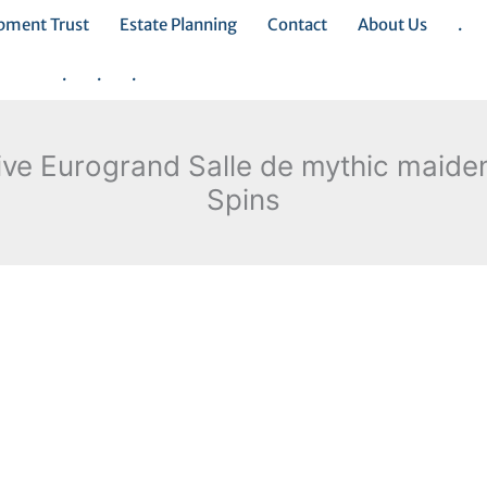
opment Trust
Estate Planning
Contact
About Us
.
.
.
.
ive Eurogrand Salle de mythic maide
Spins