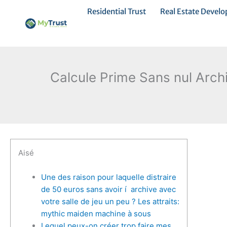
Ir
Residential Trust
Real Estate Devel
al
contenido
Calcule Prime Sans nul Arch
Aisé
Une des raison pour laquelle distraire
de 50 euros sans avoir í archive avec
votre salle de jeu un peu ? Les attraits:
mythic maiden machine à sous
Lequel peux-on créer trop faire mes