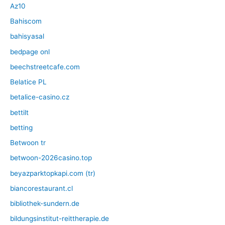
Az10
Bahiscom
bahisyasal
bedpage onl
beechstreetcafe.com
Belatice PL
betalice-casino.cz
bettilt
betting
Betwoon tr
betwoon-2026casino.top
beyazparktopkapi.com (tr)
biancorestaurant.cl
bibliothek-sundern.de
bildungsinstitut-reittherapie.de