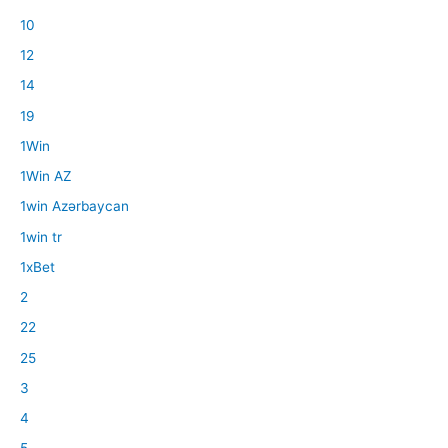
10
12
14
19
1Win
1Win AZ
1win Azərbaycan
1win tr
1xBet
2
22
25
3
4