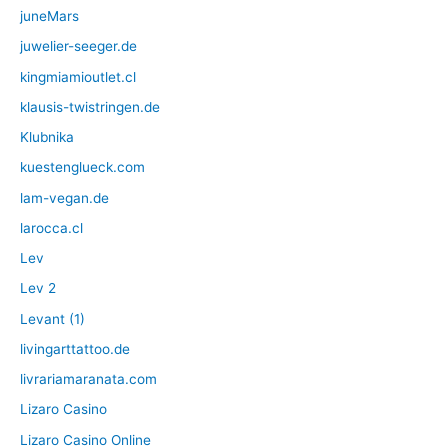
juneMars
juwelier-seeger.de
kingmiamioutlet.cl
klausis-twistringen.de
Klubnika
kuestenglueck.com
lam-vegan.de
larocca.cl
Lev
Lev 2
Levant (1)
livingarttattoo.de
livrariamaranata.com
Lizaro Casino
Lizaro Casino Online