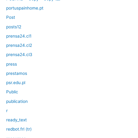
portuspainhome.pt
Post
posts12
prensa24.cl1
prensa24.cl2
prensa24.cl3
press
prestamos
psr.edu.pl
Public
publication
r
ready_text
redbot.frl (tr)