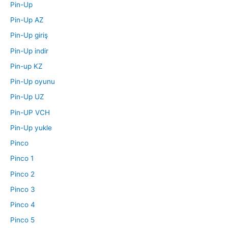
Pin-Up
Pin-Up AZ
Pin-Up giriş
Pin-Up indir
Pin-up KZ
Pin-Up oyunu
Pin-Up UZ
Pin-UP VCH
Pin-Up yukle
Pinco
Pinco 1
Pinco 2
Pinco 3
Pinco 4
Pinco 5