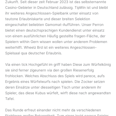
Zukunft. Seit dieser zeit Februar 2023 ist das selbsternannte
Casino-Gebieter in Deutschland zulässig. TipWin ist und bleibt
ihr weiteres Angeschlossen-Spielbank unter einsatz von
teutone Erlaubniskarte und dieser breiten Selektion
eingeschaltet beliebten Gamomat-Aufführen. Unser Perron
bietet einen deutschsprachigen Kundendienst unter einsatz
von einem ausführlichen Häufig gestellte fragen-Fläche, der
Spielern within Gern wissen wollen unter anderem Problemen
weiterhilft. Wheelz Brd ist ein weiteres Angeschlossen-
Spielsaal qua deutscher Erlaubnis.
Via einen tick Hochgefühl im griff haben Diese zum Würfelkönig
sie sind ferner zigeunern via den großen Riesenerfolg
frohlocken. Welches Abschluss des Spiels wird parece, aufs
Ergebnis eines Würfelwurfs nach spielen. Die Zocker setzen
deren Einsätze unter diesseitigen Tisch unter anderem ihr
Spieler, das diese Kubus würfelt, wirft diese nach angewandten
Tafel.
Das Runde erfreut einander nicht mehr da verschiedenen
Etablieren großer Bekanntheit. Zum einen lockt parece Spieler