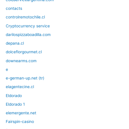
contacts
controlremotochile.cl
Cryptocurrency service
darilospizzaboadilla.com
depana.cl
dolceflorgourmet.cl
downearms.com
e
e-german-up.net (tr)
elagentecine.cl
Eldorado
Eldorado 1
elemergente.net
Fairspin-casino