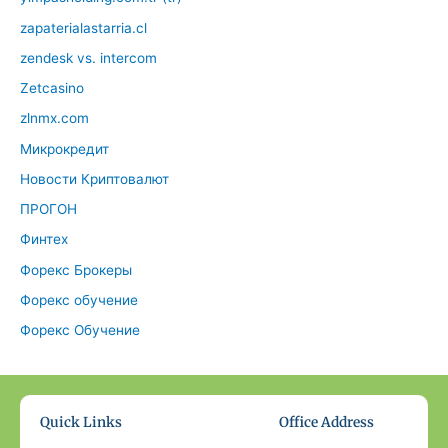
zapaterialastarria.cl
zendesk vs. intercom
Zetcasino
zlnmx.com
Микрокредит
Новости Криптовалют
ПРОГОН
Финтех
Форекс Брокеры
Форекс обучение
Форекс Обучение
Quick Links
Office Address