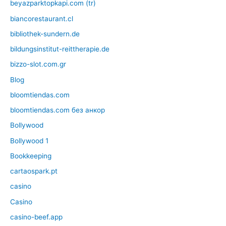
beyazparktopkapi.com (tr)
biancorestaurant.cl
bibliothek-sundern.de
bildungsinstitut-reittherapie.de
bizzo-slot.com.gr
Blog
bloomtiendas.com
bloomtiendas.com без анкор
Bollywood
Bollywood 1
Bookkeeping
cartaospark.pt
casino
Casino
casino-beef.app