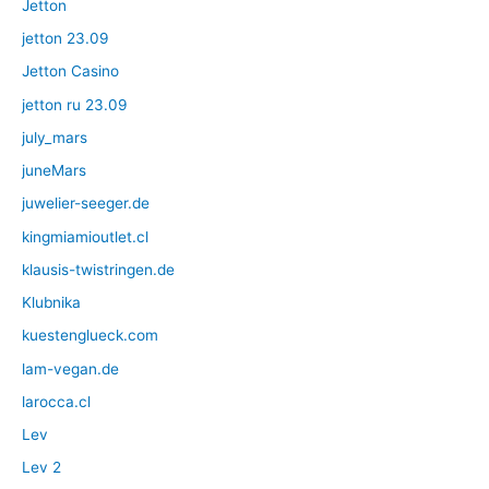
Jetton
jetton 23.09
Jetton Casino
jetton ru 23.09
july_mars
juneMars
juwelier-seeger.de
kingmiamioutlet.cl
klausis-twistringen.de
Klubnika
kuestenglueck.com
lam-vegan.de
larocca.cl
Lev
Lev 2