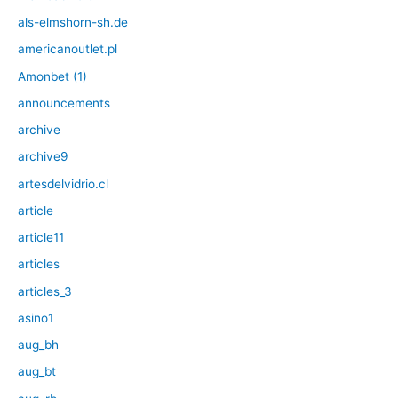
als-elmshorn-sh.de
americanoutlet.pl
Amonbet (1)
announcements
archive
archive9
artesdelvidrio.cl
article
article11
articles
articles_3
asino1
aug_bh
aug_bt