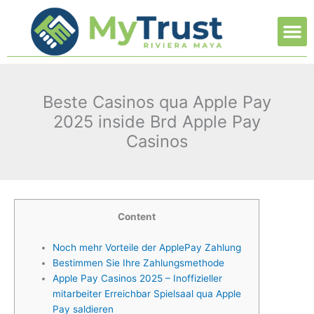
Ir
M
al
contenido
Beste Casinos qua Apple Pay
2025 inside Brd Apple Pay
Casinos
Content
Noch mehr Vorteile der ApplePay Zahlung
Bestimmen Sie Ihre Zahlungsmethode
Apple Pay Casinos 2025 – Inoffizieller
mitarbeiter Erreichbar Spielsaal qua Apple
Pay saldieren