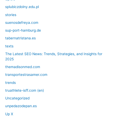
splubiczdolny.edu.pl
stories
suenosdefreya.com
sup-port-hamburg.de
tabernatristana.es
texts
The Latest SEO News: Trends, Strategies, and Insights for
2025
themadisonmed.com
transportestrasamer.com
trends
truathlete-isff.com (en)
Uncategorized
unpedazodepan.es
Up X