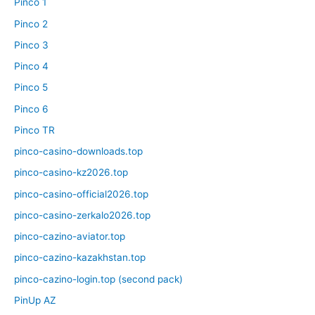
Pinco 1
Pinco 2
Pinco 3
Pinco 4
Pinco 5
Pinco 6
Pinco TR
pinco-casino-downloads.top
pinco-casino-kz2026.top
pinco-casino-official2026.top
pinco-casino-zerkalo2026.top
pinco-cazino-aviator.top
pinco-cazino-kazakhstan.top
pinco-cazino-login.top (second pack)
PinUp AZ