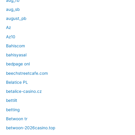
aug_rb
aug_sb
august_pb
Az
Az10
Bahiscom
bahisyasal
bedpage onl
beechstreetcafe.com
Belatice PL
betalice-casino.cz
bettilt
betting
Betwoon tr
betwoon-2026casino.top