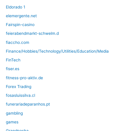
Eldorado 1
elemergente.net
Fairspin-casino
feierabendmarkt-schwelm.d
fiaccho.com
Finance/Hobbies/Technology/Utilities/Education/Media
FinTech
fiser.es
fitness-pro-aktiv.de
Forex Trading
fosasluissilva.cl
funerariadeparanhos.pt
gambling
games
Grandpasha