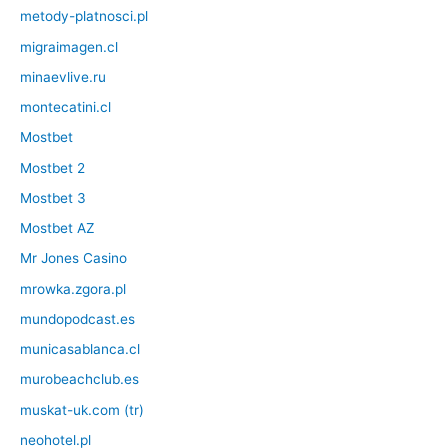
metody-platnosci.pl
migraimagen.cl
minaevlive.ru
montecatini.cl
Mostbet
Mostbet 2
Mostbet 3
Mostbet AZ
Mr Jones Casino
mrowka.zgora.pl
mundopodcast.es
municasablanca.cl
murobeachclub.es
muskat-uk.com (tr)
neohotel.pl